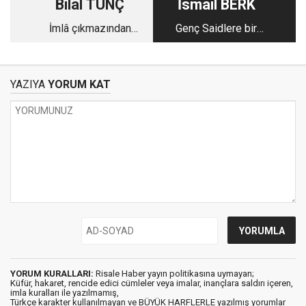
Bilal TUNÇ
İsmail BERK
İmlâ çıkmazından
Genç Saidlere bir
çıkış
mektup-4
YAZIYA
YORUM KAT
YORUM KURALLARI:
Risale Haber yayın politikasına uymayan;
Küfür, hakaret, rencide edici cümleler veya imalar, inançlara saldırı içeren,
imla kuralları ile yazılmamış,
Türkçe karakter kullanılmayan ve BÜYÜK HARFLERLE yazılmış yorumlar