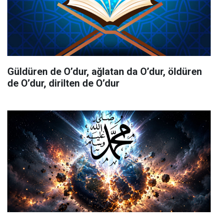
Güldüren de O’dur, ağlatan da O’dur, öldüren
de O’dur, dirilten de O’dur