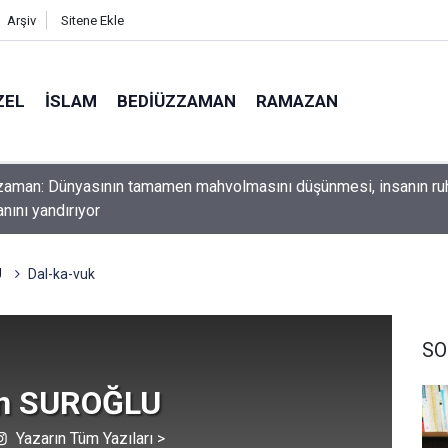
Arşiv
Sitene Ekle
ZEL
İSLAM
BEDIÜZZAMAN
RAMAZAN
ını yerde sürünmeyecek şekilde yukarıda tut
U
Dal-ka-vuk
SO
n SUROĞLU
Yazarın Tüm Yazıları >