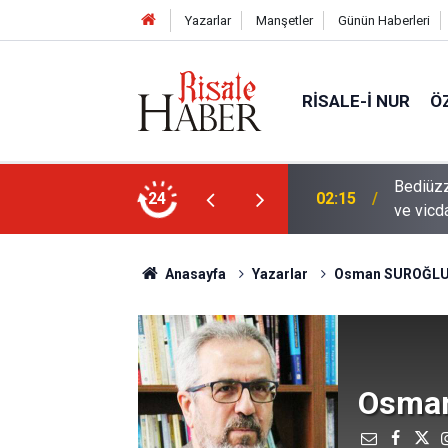
Yazarlar
Manşetler
Günün Haberleri
RISALE-I NUR
Ö
en mahvolmasını düşünmesi, insanın ruhunu
24
01:45
Paçalar
Anasayfa
Yazarlar
Osman SUROĞL
Osma