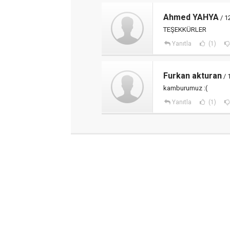
Ahmed YAHYA
/ 1
TEŞEKKÜRLER
Yanıtla
(1)
Furkan akturan
/ 
kamburumuz :(
Yanıtla
(1)