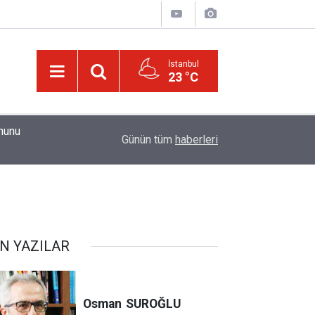
İstanbul
23 °C
01:15
Güldüren de O’dur, ağlatan da O’dur, öldüren de O’
Günün tüm
haberleri
N YAZILAR
Osman
SUROĞLU