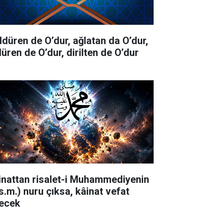
ldüren de O’dur, ağlatan da O’dur,
düren de O’dur, dirilten de O’dur
inattan risalet-i Muhammediyenin
.s.m.) nuru çıksa, kâinat vefat
ecek