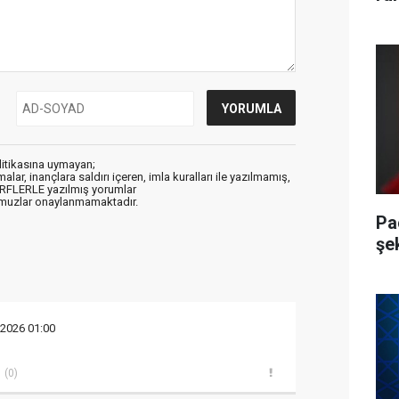
litikasına uymayan;
alar, inançlara saldırı içeren, imla kuralları ile yazılmamış,
ARFLERLE yazılmış yorumlar
muzlar onaylanmamaktadır.
Pa
şe
 2026 01:00
(0)