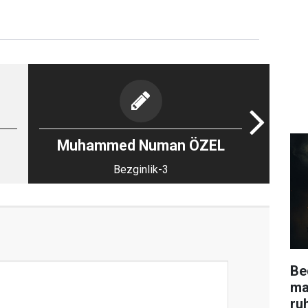
Muhammed Numan ÖZEL
Bezginlik-3
Be
ma
ru