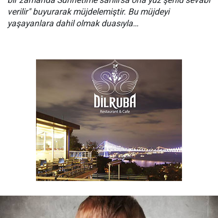
bir zamanda Sünnetime sarılırsa ona yüz şehid sevabı
verilir" buyurarak müjdelemiştir. Bu müjdeyi
yaşayanlara dahil olmak duasıyla…