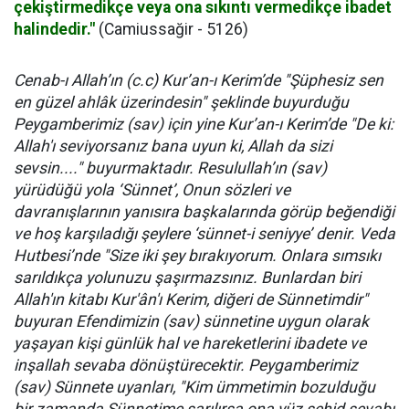
çekiştirmedikçe veya ona sıkıntı vermedikçe ibadet
halindedir."
(Camiussağir - 5126)
Cenab-ı Allah’ın (c.c) Kur’an-ı Kerim’de "Şüphesiz sen
en güzel ahlâk üzerindesin" şeklinde buyurduğu
Peygamberimiz (sav) için yine Kur’an-ı Kerim’de "De ki:
Allah'ı seviyorsanız bana uyun ki, Allah da sizi
sevsin...." buyurmaktadır. Resulullah’ın (sav)
yürüdüğü yola ‘Sünnet’, Onun sözleri ve
davranışlarının yanısıra başkalarında görüp beğendiği
ve hoş karşıladığı şeylere ‘sünnet-i seniyye’ denir. Veda
Hutbesi’nde "Size iki şey bırakıyorum. Onlara sımsıkı
sarıldıkça yolunuzu şaşırmazsınız. Bunlardan biri
Allah'ın kitabı Kur'ân'ı Kerim, diğeri de Sünnetimdir"
buyuran Efendimizin (sav) sünnetine uygun olarak
yaşayan kişi günlük hal ve hareketlerini ibadete ve
inşallah sevaba dönüştürecektir. Peygamberimiz
(sav) Sünnete uyanları, "Kim ümmetimin bozulduğu