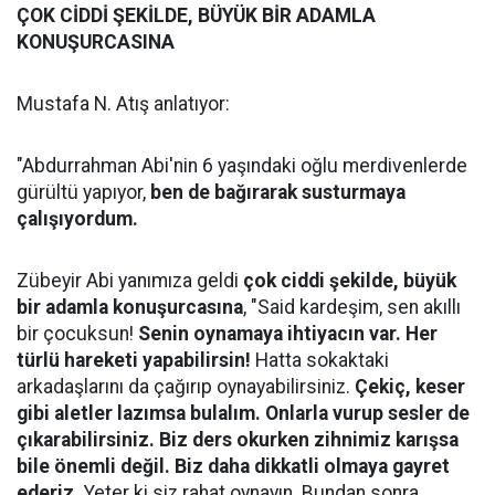
ÇOK CİDDİ ŞEKİLDE, BÜYÜK BİR ADAMLA
KONUŞURCASINA
Mustafa N. Atış anlatıyor:
"Abdurrahman Abi'nin 6 yaşındaki oğlu merdivenlerde
gürültü yapıyor,
ben de bağırarak susturmaya
çalışıyordum.
Zübeyir Abi yanımıza geldi
çok ciddi şekilde, büyük
bir adamla konuşurcasına
, "Said kardeşim, sen akıllı
bir çocuksun!
Senin oynamaya ihtiyacın var. Her
türlü hareketi yapabilirsin!
Hatta sokaktaki
arkadaşlarını da çağırıp oynayabilirsiniz.
Çekiç, keser
gibi aletler lazımsa bulalım. Onlarla vurup sesler de
çıkarabilirsiniz. Biz ders okurken zihnimiz karışsa
bile önemli değil. Biz daha dikkatli olmaya gayret
ederiz.
Yeter ki siz rahat oynayın. Bundan sonra