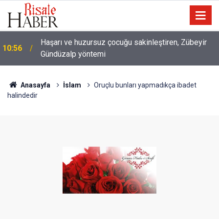
Haşarı ve huzursuz çocuğu sakinleştiren, Zübeyir
10:56
Gündüzalp yöntemi
10:00
Niye 'dilimin ucunda' demek zorunda kalıyoruz?
Anasayfa
İslam
Oruçlu bunları yapmadıkça ibadet
halindedir