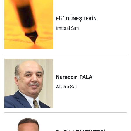
Elif
GÜNEŞTEKİN
İmtisal Sırrı
Nureddin
PALA
Allah’a Sat