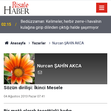
Müslümanlardan dilinizi çekin, onlardan biri
01:45
öldüğünde de
Anasayfa
Yazarlar
Nurcan ŞAHİN AKCA
Nurcan ŞAHİN AKCA
Sözün dirilişi: İkinci Mesele
04 Ağustos 2013 Pazar 07:41