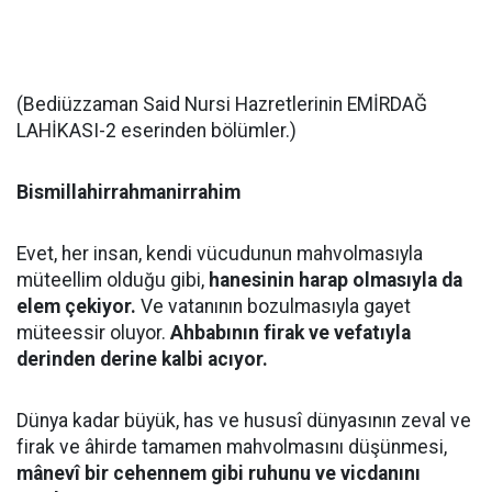
(Bediüzzaman Said Nursi Hazretlerinin EMİRDAĞ
LAHİKASI-2 eserinden bölümler.)
Bismillahirrahmanirrahim
Evet, her insan, kendi vücudunun mahvolmasıyla
müteellim olduğu gibi,
hanesinin harap olmasıyla da
elem çekiyor.
Ve vatanının bozulmasıyla gayet
müteessir oluyor.
Ahbabının firak ve vefatıyla
derinden derine kalbi acıyor.
Dünya kadar büyük, has ve hususî dünyasının zeval ve
firak ve âhirde tamamen mahvolmasını düşünmesi,
mânevî bir cehennem gibi ruhunu ve vicdanını