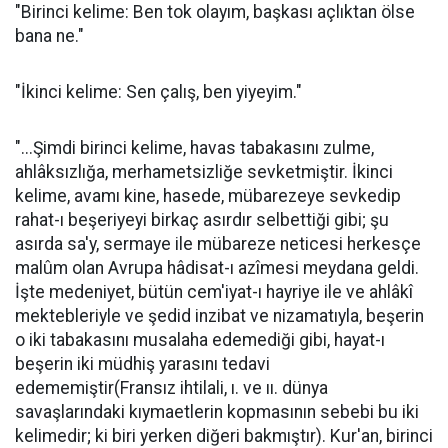
"Birinci kelime: Ben tok olayım, başkası açlıktan ölse
bana ne."
"İkinci kelime: Sen çalış, ben yiyeyim."
"...Şimdi birinci kelime, havas tabakasını zulme,
ahlâksızlığa, merhametsizliğe sevketmiştir. İkinci
kelime, avamı kine, hasede, mübarezeye sevkedip
rahat-ı beşeriyeyi birkaç asırdır selbettiği gibi; şu
asırda sa'y, sermaye ile mübareze neticesi herkesçe
malûm olan Avrupa hâdisat-ı azîmesi meydana geldi.
İşte medeniyet, bütün cem'iyat-ı hayriye ile ve ahlâkî
mektebleriyle ve şedid inzibat ve nizamatıyla, beşerin
o iki tabakasını musalaha edemediği gibi, hayat-ı
beşerin iki müdhiş yarasını tedavi
edememiştir(Fransız ihtilali, ı. ve ıı. dünya
savaşlarındaki kıymaetlerin kopmasının sebebi bu iki
kelimedir; ki biri yerken diğeri bakmıştır). Kur'an, birinci