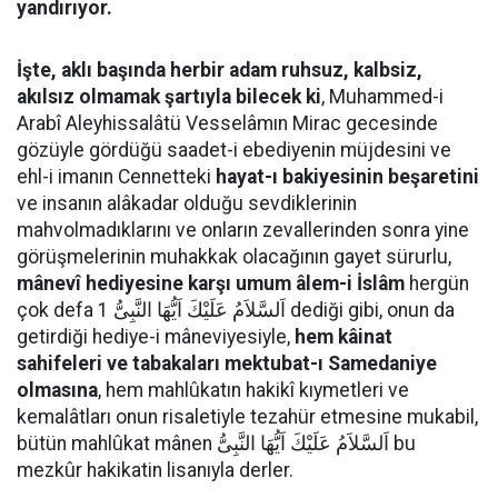
yandırıyor.
İşte, aklı başında herbir adam ruhsuz, kalbsiz,
akılsız olmamak şartıyla bilecek ki
, Muhammed-i
Arabî Aleyhissalâtü Vesselâmın Mirac gecesinde
gözüyle gördüğü saadet-i ebediyenin müjdesini ve
ehl-i imanın Cennetteki
hayat-ı bakiyesinin beşaretini
ve insanın alâkadar olduğu sevdiklerinin
mahvolmadıklarını ve onların zevallerinden sonra yine
görüşmelerinin muhakkak olacağının gayet sürurlu,
mânevî hediyesine karşı umum âlem-i İslâm
hergün
çok defa اَلسَّلاَمُ عَلَيْكَ اَيُّهَا النَّبِىُّ 1 dediği gibi, onun da
getirdiği hediye-i mâneviyesiyle,
hem kâinat
sahifeleri ve tabakaları mektubat-ı Samedaniye
olmasına
, hem mahlûkatın hakikî kıymetleri ve
kemalâtları onun risaletiyle tezahür etmesine mukabil,
bütün mahlûkat mânen اَلسَّلاَمُ عَلَيْكَ اَيُّهَا النَّبِىُّ bu
mezkûr hakikatin lisanıyla derler.