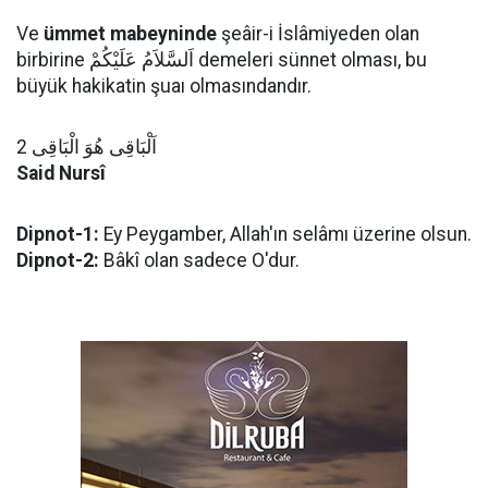
Ve
ümmet mabeyninde
şeâir-i İslâmiyeden olan
birbirine اَلسَّلاَمُ عَلَيْكُمْ demeleri sünnet olması, bu
büyük hakikatin şuaı olmasındandır.
اَلْبَاقِى هُوَ الْبَاقِى 2
Said Nursî
Dipnot-1:
Ey Peygamber, Allah'ın selâmı üzerine olsun.
Dipnot-2:
Bâkî olan sadece O'dur.