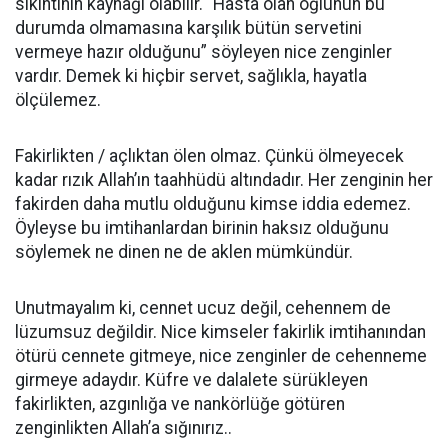
sıkıntının kaynağı olabilir. “Hasta olan oğlunun bu
durumda olmamasına karşılık bütün servetini
vermeye hazır olduğunu” söyleyen nice zenginler
vardır. Demek ki hiçbir servet, sağlıkla, hayatla
ölçülemez.
Fakirlikten / açlıktan ölen olmaz. Çünkü ölmeyecek
kadar rızık Allah’ın taahhüdü altındadır. Her zenginin her
fakirden daha mutlu olduğunu kimse iddia edemez.
Öyleyse bu imtihanlardan birinin haksız olduğunu
söylemek ne dinen ne de aklen mümkündür.
Unutmayalım ki, cennet ucuz değil, cehennem de
lüzumsuz değildir. Nice kimseler fakirlik imtihanından
ötürü cennete gitmeye, nice zenginler de cehenneme
girmeye adaydır. Küfre ve dalalete sürükleyen
fakirlikten, azgınlığa ve nankörlüğe götüren
zenginlikten Allah’a sığınırız..