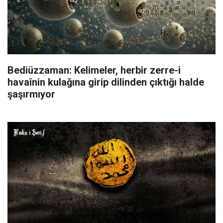
Bediüzzaman: Kelimeler, herbir zerre-i
havaînin kulağına girip dilinden çıktığı halde
şaşırmıyor