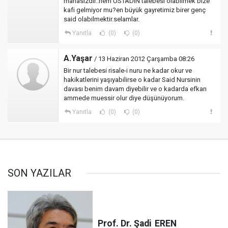
manasızdır..hem ÜSTADIN talebesi olabilmek bize
kafi gelmiyor mu?en büyük gayretimiz birer genç
said olabilmektir.selamlar.
Yanıtla
(0)
(0)
A.Yaşar
/ 13 Haziran 2012 Çarşamba 08:26
Bir nur talebesi risale-i nuru ne kadar okur ve
hakikatlerini yaşıyabilirse o kadar Said Nursinin
davası benim davam diyebilir ve o kadarda efkarı
ammede muessir olur diye düşünüyorum.
Yanıtla
(0)
(0)
SON YAZILAR
Prof. Dr. Şadi
EREN