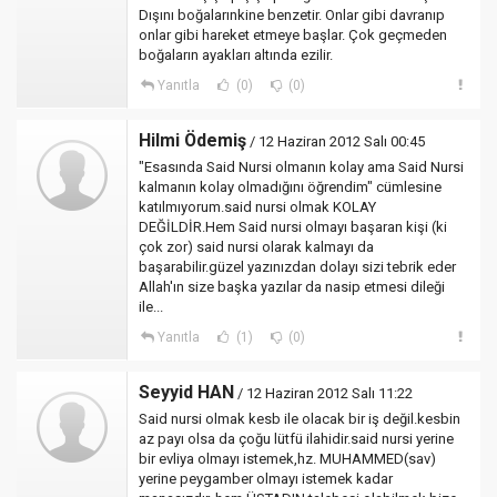
Dışını boğalarınkine benzetir. Onlar gibi davranıp
onlar gibi hareket etmeye başlar. Çok geçmeden
boğaların ayakları altında ezilir.
Yanıtla
(0)
(0)
Hilmi Ödemiş
/ 12 Haziran 2012 Salı 00:45
"Esasında Said Nursi olmanın kolay ama Said Nursi
kalmanın kolay olmadığını öğrendim" cümlesine
katılmıyorum.said nursi olmak KOLAY
DEĞİLDİR.Hem Said nursi olmayı başaran kişi (ki
çok zor) said nursi olarak kalmayı da
başarabilir.güzel yazınızdan dolayı sizi tebrik eder
Allah'ın size başka yazılar da nasip etmesi dileği
ile...
Yanıtla
(1)
(0)
Seyyid HAN
/ 12 Haziran 2012 Salı 11:22
Said nursi olmak kesb ile olacak bir iş değil.kesbin
az payı olsa da çoğu lütfü ilahidir.said nursi yerine
bir evliya olmayı istemek,hz. MUHAMMED(sav)
yerine peygamber olmayı istemek kadar