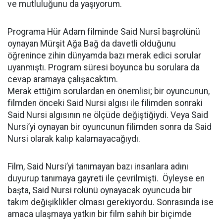
ve mutluluğunu da yaşıyorum.
Programa Hür Adam filminde Said Nursî başrolünü
oynayan Mürşit Ağa Bağ da davetli olduğunu
öğrenince zihin dünyamda bazı merak edici sorular
uyanmıştı. Program süresi boyunca bu sorulara da
cevap aramaya çalışacaktım.
Merak ettiğim sorulardan en önemlisi; bir oyuncunun,
filmden önceki Said Nursi algısı ile filimden sonraki
Said Nursi algısının ne ölçüde değiştiğiydi. Veya Said
Nursi’yi oynayan bir oyuncunun filimden sonra da Said
Nursi olarak kalıp kalamayacağıydı.
Film, Said Nursi’yi tanımayan bazı insanlara adını
duyurup tanımaya gayreti ile çevrilmişti. Öyleyse en
başta, Said Nursi rolünü oynayacak oyuncuda bir
takım değişiklikler olması gerekiyordu. Sonrasında ise
amaca ulaşmaya yatkın bir film sahih bir biçimde