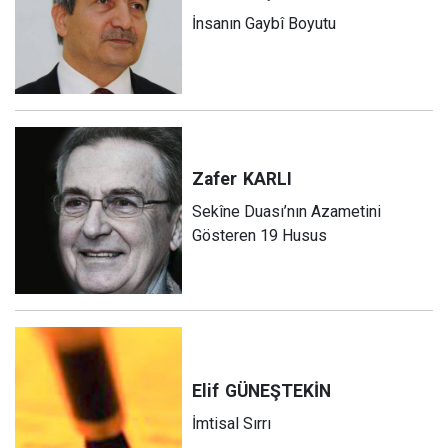
İnsanın Gaybî Boyutu
Zafer
KARLI
Sekîne Duası’nın Azametini
Gösteren 19 Husus
Elif
GÜNEŞTEKİN
İmtisal Sırrı