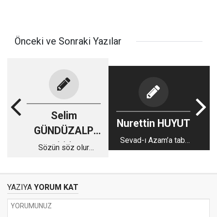
Önceki ve Sonraki Yazılar
Selim
Nurettin HUYUT
GÜNDÜZALP
Sevad-ı Azam’a tabi
111
Sözün söz olur
olmak
Besmeleyle
YAZIYA
YORUM KAT