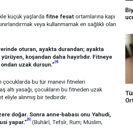
Bi
ikle küçük yaşlarda
fitne
fesat
ortamlarına kapı
uc
sınırlandırmak veya kullanmamak en sağlıklı olan
erinde oturan, ayakta durandan; ayakta
 yürüyen, koşandan daha hayırlıdır. Fitneye
[4]
 ondan uzak dursun.”
kle çocuklarda bu tür manevi fitneleri
yaş altı yasağı, çocukların bu fitneden uzak
Tü
 eliyle alınmış bir tedbirdir.
Or
üzere doğar. Sonra anne-babası onu Yahudi,
[5]
usi yapar.”
(Buhârî, Tefsîr, Rum; Müslim,