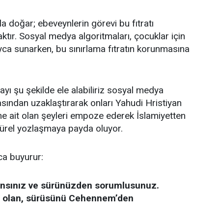
la doğar; ebeveynlerin görevi bu fıtratı
ır. Sosyal medya algoritmaları, çocuklar için
layca sunarken, bu sınırlama fıtratın korunmasına
ı şu şekilde ele alabiliriz sosyal medya
asından uzaklaştırarak onları Yahudi Hristiyan
e ait olan şeyleri empoze ederek İslamiyetten
ltürel yozlaşmaya payda oluyor.
ca buyurur:
ansınız ve sürünüzden sorumlusunuz.
u olan, sürüsünü Cehennem’den