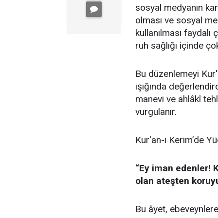
sosyal medyanın karşı
olması ve sosyal medy
kullanılması faydalı 
ruh sağlığı içinde ço
Bu düzenlemeyi Kur'a
ışığında değerlendir
manevi ve ahlâkî te
vurgulanır.
Kur'an-ı Kerim’de Yü
“Ey iman edenler! Ke
olan ateşten koruy
Bu âyet, ebeveynlere 