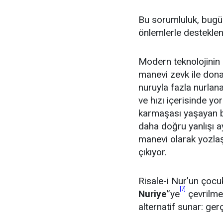
Bu sorumluluk, bugün 
önlemlerle destekleni
Modern teknolojinin 
manevi zevk ile dona
nuruyla fazla nurlan
ve hızı içerisinde yo
karmaşası yaşayan 
daha doğru yanlışı 
manevi olarak yozla
çıkıyor.
Risale-i Nur’un çocu
[7]
Nuriye
”ye
çevrilmes
alternatif sunar: ger