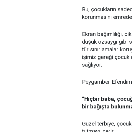
Bu, çocukların sadece
korunmasını emrede
Ekran bağımlılığı, di
düşük özsaygı gibi so
tür sınırlamalar koru
işimiz gereği çocuk
sağlıyor.
Peygamber Efendimiz
“Hiçbir baba, çocu
bir bağışta bulunma
Güzel terbiye, çocukl
tutmayı içerir.