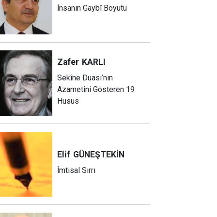
İnsanın Gaybî Boyutu
Zafer
KARLI
Sekîne Duası’nın
Azametini Gösteren 19
Husus
Elif
GÜNEŞTEKİN
İmtisal Sırrı