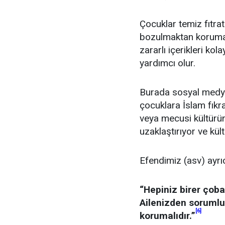
Çocuklar temiz fıtrat
bozulmaktan korumakt
zararlı içerikleri ko
yardımcı olur.
Burada sosyal medyay
çocuklara İslam fıkr
veya mecusi kültürün
uzaklaştırıyor ve kü
Efendimiz (asv) ayrı
“Hepiniz birer çob
Ailenizden soruml
[6]
korumalıdır.”