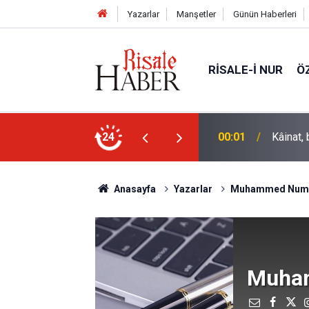
Yazarlar
Manşetler
Günün Haberleri
RISALE-I NUR
Ö
ile hayattar ve ziyadardır
24
22:40
İstanbu
Anasayfa
Yazarlar
Muhammed Num
Muha