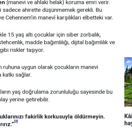
en
(manevi ve ahlaki helak) koruma emri verir.
 sadece ahirette düşünmemek gerekli. Bu
 Cehennem’in manevî karşılıkları elbetteki var.
le 15 yaş altı çocuklar için siber zorbalık,
ehcenlik, madde bağımlılığı, dijital bağımlılık ve
ibi riskler taşıyor.
n ruhuna uygun olarak çocukların manevi
katkı sağlar.
mların yaş doğrulama zorunluluğu sayesinde bu
y yerine getirebilir.
Kâi
klarınızı fakirlik korkusuyla öldürmeyin.
[2]
ha
rırız.”