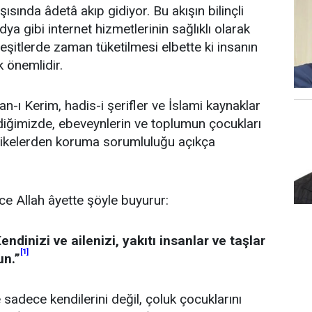
sında âdetâ akıp gidiyor. Bu akışın bilinçli
a gibi internet hizmetlerinin sağlıklı olarak
çeşitlerde zaman tüketilmesi elbette ki insanın
k önemlidir.
n-ı Kerim, hadis-i şerifler ve İslami kaynaklar
diğimizde, ebeveynlerin ve toplumun çocukları
hlikelerden koruma sorumluluğu açıkça
ce Allah âyette şöyle buyurur:
ndinizi ve ailenizi, yakıtı insanlar ve taşlar
[1]
un.”
sadece kendilerini değil, çoluk çocuklarını