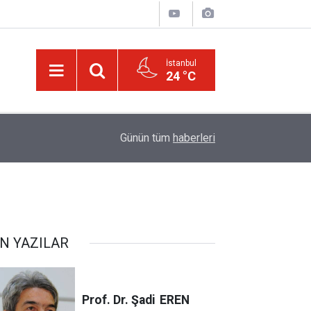
İstanbul
24 °C
21:18
Biyoloji profesörünün parmağının ucunda niçin 
Günün tüm
haberleri
N YAZILAR
Prof. Dr. Şadi
EREN