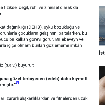
 fiziksel değil, rûhî ve zihinsel olarak da
r.
kkat dağınıklığı (DEHB), uyku bozukluğu ve
runlarla çocukların gelişimini baltalarken, bu
yucu bir kalkan görevi görür. Bir ebeveyn ve
larla içiçe olmam bunları gözlememe imkân
İs
 (s.a.v.) buyurur:
ğuna güzel terbiyeden (edeb) daha kıymetli
[3]
mıştır.”
arı zararlı alışkanlıklardan ve fitnelerden uzak