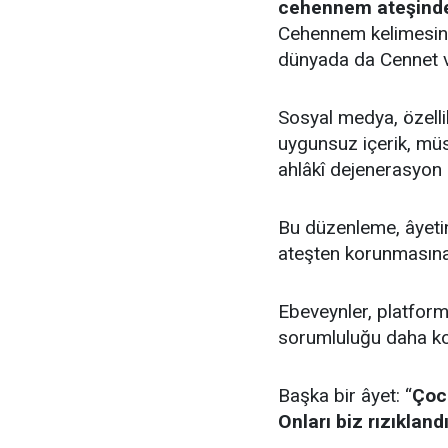
cehennem ateşind
Cehennem kelimesini
dünyada da Cennet ve
Sosyal medya, özellik
uygunsuz içerik, müst
ahlâkî dejenerasyon g
Bu düzenleme, âyeti
ateşten korunmasına 
Ebeveynler, platfor
sorumluluğu daha kola
Başka bir âyet: “
Çocu
Onları biz rızıklandı