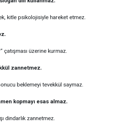
slogan dili kullanmaz.
ek, kitle psikolojisiyle hareket etmez.
z.
r” çatışması üzerine kurmaz.
ekkül zannetmez.
 sonucu beklemeyi tevekkül saymaz.
amen kopmayı esas almaz.
şı dindarlık zannetmez.