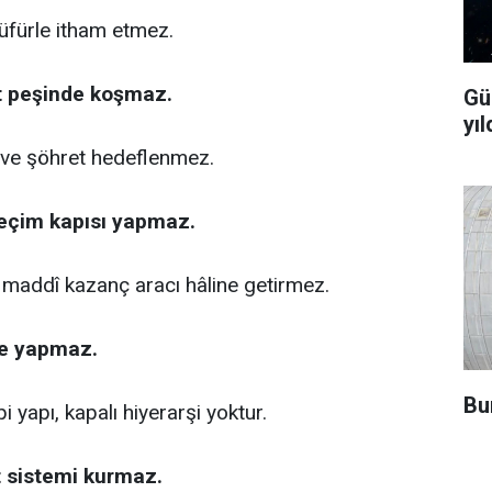
üfürle itham etmez.
t peşinde koşmaz.
Gü
yıl
ve şöhret hedeflenmez.
geçim kapısı yapmaz.
 maddî kazanç aracı hâline getirmez.
me yapmaz.
Bu
pi yapı, kapalı hiyerarşi yoktur.
at sistemi kurmaz.