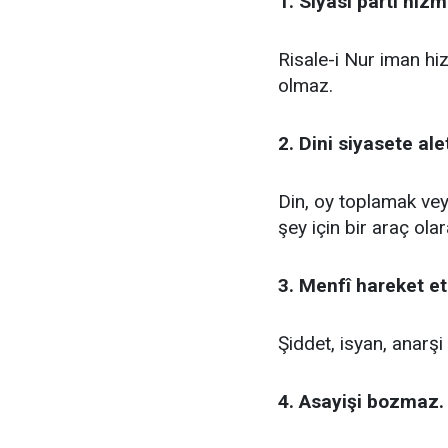
1. Siyasî parti hiz
Risale-i Nur iman hiz
olmaz.
2. Dini siyasete al
Din, oy toplamak vey
şey için bir araç ola
3. Menfî hareket e
Şiddet, isyan, anarşi
4. Asayişi bozmaz.