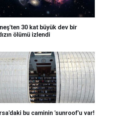
neş'ten 30 kat büyük dev bir
dızın ölümü izlendi
rsa'daki bu caminin 'sunroof'u var!