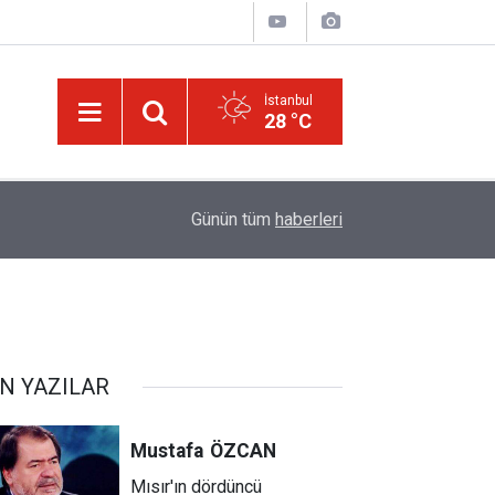
İstanbul
28 °C
ğim!
09:58
Güneş'ten 30 kat büyük dev bir yıldızın ölümü iz
Günün tüm
haberleri
N YAZILAR
Mustafa
ÖZCAN
Mısır'ın dördüncü