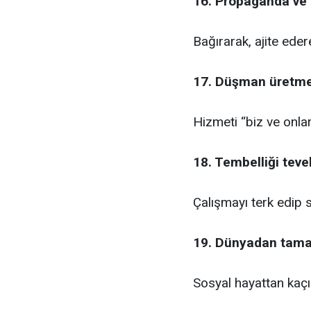
16. Propaganda ve 
Bağırarak, ajite eder
17. Düşman üretme
Hizmeti “biz ve onla
18. Tembelliği tev
Çalışmayı terk edip
19. Dünyadan tam
Sosyal hayattan kaçı