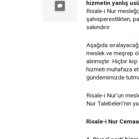
hizmetin yanlış usû
Risale-i Nur mesleği
şahısperestlikten, p
sakındırır.
Aşağıda sıralayacağ
meslek ve meşrep öl
alınmıştır. Hiçbir kiş
hizmeti muhafaza etm
gündemimizde tutmak
Risale-i Nur’un mesl
Nur Talebeleri’nin 
Risale-i Nur Cemaa