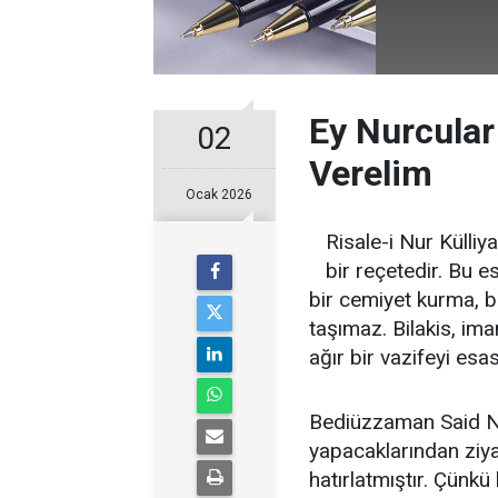
Ey Nurcular
02
Verelim
Ocak 2026
Risale-i Nur Külliy
bir reçetedir. Bu e
bir cemiyet kurma, b
taşımaz. Bilakis, im
ağır bir vazifeyi esas
Bediüzzaman Said Nur
yapacaklarından ziya
hatırlatmıştır. Çünkü