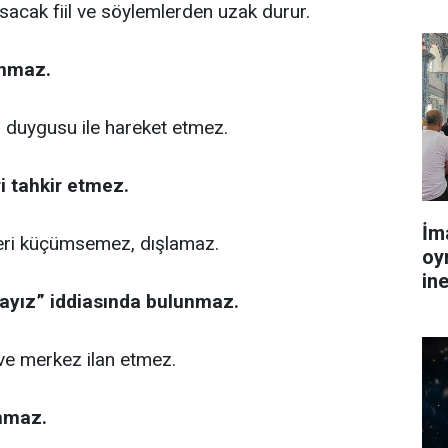
acak fiil ve söylemlerden uzak durur.
anmaz.
ş duygusu ile hareket etmez.
i tahkir etmez.
İm
leri küçümsemez, dışlamaz.
oy
in
dayız” iddiasında bulunmaz.
ve merkez ilan etmez.
anmaz.