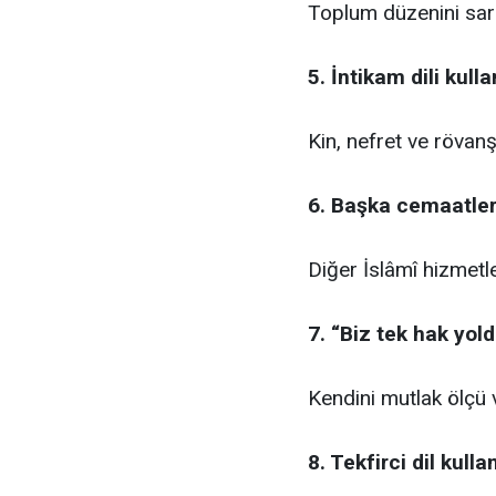
Toplum düzenini sars
5. İntikam dili kull
Kin, nefret ve rövan
6. Başka cemaatler
Diğer İslâmî hizmet
7. “Biz tek hak yol
Kendini mutlak ölçü 
8. Tekfirci dil kull