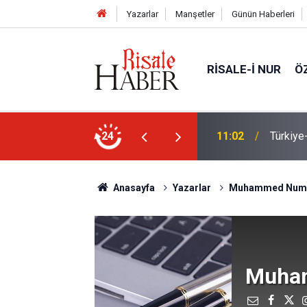
Yazarlar
Manşetler
Günün Haberleri
RISALE-I NUR
Ö
n Anlaşması ve Said Nursi'nin sevinci
24
10:22
İmamdan
Anasayfa
Yazarlar
Muhammed Num
Muha