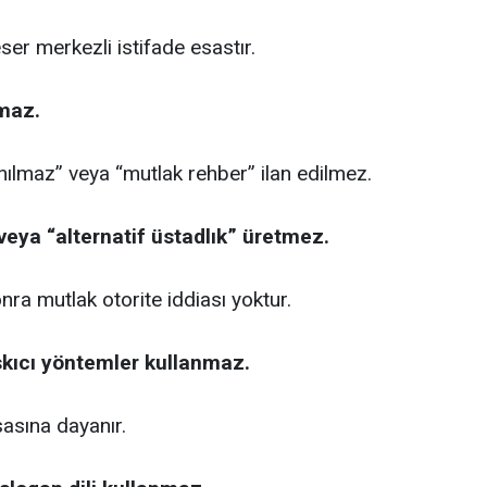
eser merkezli istifade esastır.
amaz.
ılmaz” veya “mutlak rehber” ilan edilmez.
k veya “alternatif üstadlık” üretmez.
a mutlak otorite iddiası yoktur.
skıcı yöntemler kullanmaz.
asına dayanır.