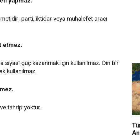
meti yapmaz.
metidir; parti, iktidar veya muhalefet aracı
et etmez.
a siyasî güç kazanmak için kullanılmaz. Din bir
rak kullanılmaz.
tmez.
 ve tahrip yoktur.
Tü
An