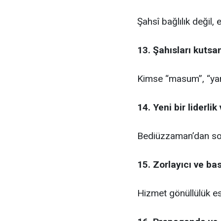
Şahsî bağlılık değil, 
13. Şahısları kuts
Kimse “masum”, “yan
14. Yeni bir liderli
Bediüzzaman’dan sonr
15. Zorlayıcı ve ba
Hizmet gönüllülük es