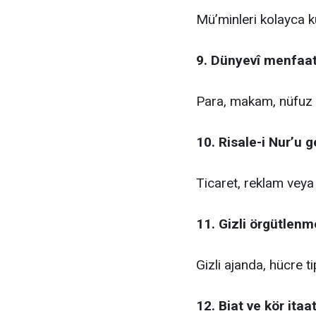
Mü’minleri kolayca k
9. Dünyevî menfaa
Para, makam, nüfuz 
10. Risale-i Nur’u 
Ticaret, reklam veya
11. Gizli örgütlen
Gizli ajanda, hücre ti
12. Biat ve kör ita