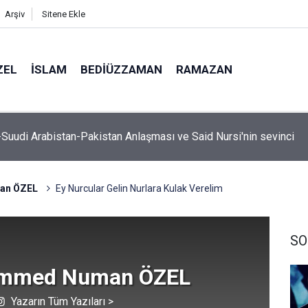
Arşiv
Sitene Ekle
ZEL
İSLAM
BEDIÜZZAMAN
RAMAZAN
, hutbe sırasında telefonla oynayan cemaate tepki: Aşağı inece
an ÖZEL
Ey Nurcular Gelin Nurlara Kulak Verelim
SO
mmed Numan ÖZEL
Yazarın Tüm Yazıları >