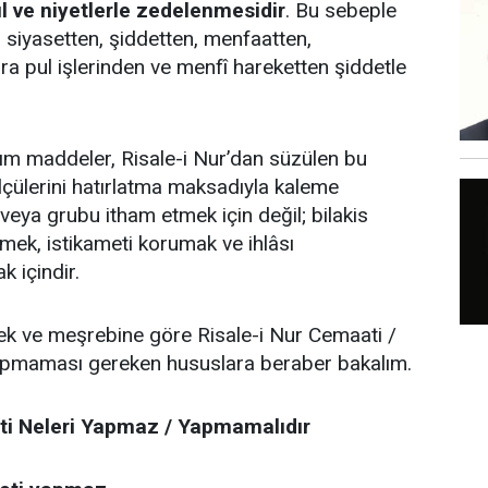
l ve niyetlerle zedelenmesidir
. Bu sebeple
; siyasetten, şiddetten, menfaatten,
ara pul işlerinden ve menfî hareketten şiddetle
ım maddeler, Risale-i Nur’dan süzülen bu
çülerini hatırlatma maksadıyla kaleme
i veya grubu itham etmek için değil; bilakis
ek, istikameti korumak ve ihlâsı
 içindir.
ek ve meşrebine göre Risale-i Nur Cemaati /
yapmaması gereken hususlara beraber bakalım.
ti Neleri Yapmaz / Yapmamalıdır