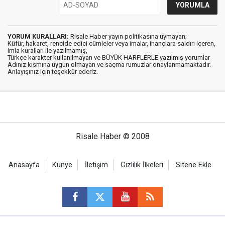
YORUM KURALLARI:
Risale Haber yayın politikasına uymayan;
Küfür, hakaret, rencide edici cümleler veya imalar, inançlara saldırı içeren,
imla kuralları ile yazılmamış,
Türkçe karakter kullanılmayan ve BÜYÜK HARFLERLE yazılmış yorumlar
Adınız kısmına uygun olmayan ve saçma rumuzlar onaylanmamaktadır.
Anlayışınız için teşekkür ederiz.
Risale Haber © 2008
Anasayfa
Künye
İletişim
Gizlilik İlkeleri
Sitene Ekle