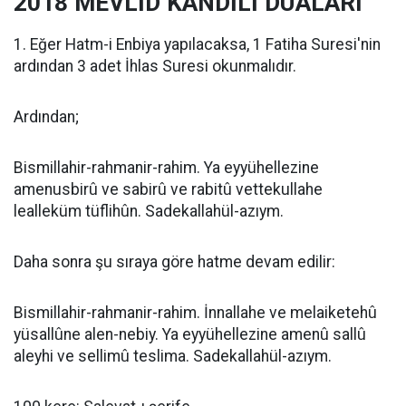
2018 MEVLİD KANDİLİ DUALARI
1. Eğer Hatm-i Enbiya yapılacaksa, 1 Fatiha Suresi'nin
ardından 3 adet İhlas Suresi okunmalıdır.
Ardından;
Bismillahir-rahmanir-rahim. Ya eyyühellezine
amenusbirû ve sabirû ve rabitû vettekullahe
lealleküm tüflihûn. Sadekallahül-azıym.
Daha sonra şu sıraya göre hatme devam edilir:
Bismillahir-rahmanir-rahim. İnnallahe ve melaiketehû
yüsallûne alen-nebiy. Ya eyyühellezine amenû sallû
aleyhi ve sellimû teslima. Sadekallahül-azıym.