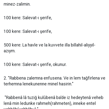
minez-zalimin.
100 kere: Salevat-ı şerife,
100 kere: Salevat-ı şerife,
500 kere: La havle ve la kuvvete illa billahil-aliyyil-
azıym.
100 kere: Salevat-ı şerife, okunur.
2. "Rabbena zalemna enfusena. Ve in lem tağfirlena ve
terhemna lenekunenne minel hasirin."
"Rabbenâ lâ tuziğ kulûbenâ ba’de iz hedeytenâ veheb
lenâ min ledunke rahmeh(rahmeten), inneke entel