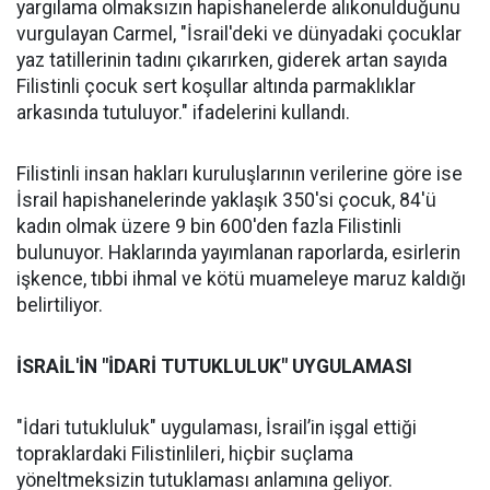
yargılama olmaksızın hapishanelerde alıkonulduğunu
vurgulayan Carmel, "İsrail'deki ve dünyadaki çocuklar
yaz tatillerinin tadını çıkarırken, giderek artan sayıda
Filistinli çocuk sert koşullar altında parmaklıklar
arkasında tutuluyor." ifadelerini kullandı.
Filistinli insan hakları kuruluşlarının verilerine göre ise
İsrail hapishanelerinde yaklaşık 350'si çocuk, 84'ü
kadın olmak üzere 9 bin 600'den fazla Filistinli
bulunuyor. Haklarında yayımlanan raporlarda, esirlerin
işkence, tıbbi ihmal ve kötü muameleye maruz kaldığı
belirtiliyor.
İSRAİL'İN "İDARİ TUTUKLULUK" UYGULAMASI
"İdari tutukluluk" uygulaması, İsrail’in işgal ettiği
topraklardaki Filistinlileri, hiçbir suçlama
yöneltmeksizin tutuklaması anlamına geliyor.