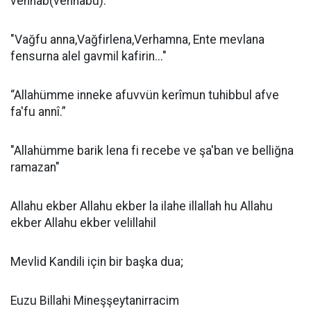
vehhâb(vehhâbu)."
"Vağfu anna,Vağfirlena,Verhamna, Ente mevlana
fensurna alel gavmil kafirin..."
“Allahümme inneke afuvvün kerîmun tuhibbul afve
fa'fu annî.”
"Allahümme barik lena fi recebe ve şa'ban ve belliğna
ramazan"
Allahu ekber Allahu ekber la ilahe illallah hu Allahu
ekber Allahu ekber velillahil
Mevlid Kandili için bir başka dua;
Euzu Billahi Mineşşeytanirracim