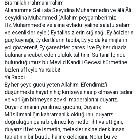
Bismillahirrahmanirrahim
Allahümme Salli âlâ Seyyidina Muhammedin ve âlâ Âli
seyyidina Muhammed (Allahım peygamberimiz
Hz.Muhammed'e ve aline evladu iyaline salatu selam
ve esenlikler eyle ) Ey talihsizlerin sığınağı, Ey âcizlerin
güç kaynağı, Ey dertlilerin tabibi, Ey yolda kalmışların
yol göstereni!, Ey çaresizler çaresi! ve Ey her duada
bulunana icabet eden ululuk tahtının Sultanı! İçinde
bulunduğumuz bu Mevlid Kandili Gecesi hürmetine
bizleri affeyle Ya Rabbi!
Ya Rabbi
Ey her şeye gücü yeten Allahım. Efendimiz'i
düşünmekle hayatın hiç kimseye nasip olmayan tadını
ve varlığın bitmeyen zevkli maceralarını duyarız.
Duyarız imanın yenilmez gücünü, Duyarız
Müslümanlığın kahramanlık olduğunu, duyarız
doğruluğun paha biçilmez kıymetler ihtiva ettiğini,
duyarız iffet ve ismetin, meleklerinkine denk insan
tabiatının bir buudu haline geldiğini. Nolur bu ve