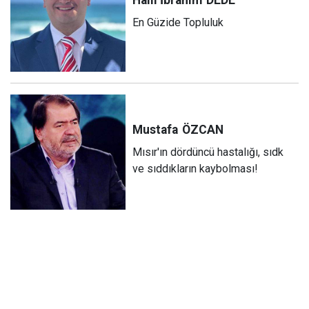
Halil İbrahim
DEDE
En Güzide Topluluk
Mustafa
ÖZCAN
Mısır'ın dördüncü hastalığı, sıdk
ve sıddıkların kaybolması!