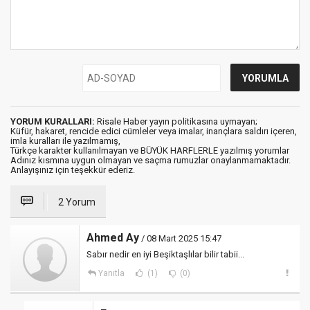
YORUM KURALLARI:
Risale Haber yayın politikasına uymayan;
Küfür, hakaret, rencide edici cümleler veya imalar, inançlara saldırı içeren,
imla kuralları ile yazılmamış,
Türkçe karakter kullanılmayan ve BÜYÜK HARFLERLE yazılmış yorumlar
Adınız kısmına uygun olmayan ve saçma rumuzlar onaylanmamaktadır.
Anlayışınız için teşekkür ederiz.
2 Yorum
Ahmed Ay
/ 08 Mart 2025 15:47
Sabır nedir en iyi Beşiktaşlılar bilir tabii...
Yanıtla
(1)
(0)