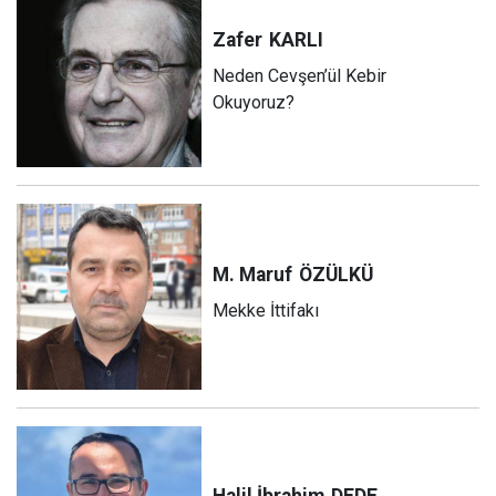
Zafer
KARLI
Neden Cevşen’ül Kebir
Okuyoruz?
M. Maruf
ÖZÜLKÜ
Mekke İttifakı