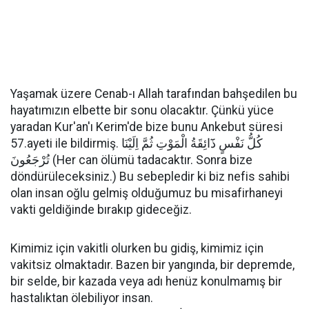
Yaşamak üzere Cenab-ı Allah tarafından bahşedilen bu
hayatımızın elbette bir sonu olacaktır. Çünkü yüce
yaradan Kur'an'ı Kerim'de bize bunu Ankebut süresi
57.ayeti ile bildirmiş. كُلُّ نَفْسٍ ذَٓائِقَةُ الْمَوْتِ ثُمَّ اِلَيْنَا
تُرْجَعُونَ (Her can ölümü tadacaktır. Sonra bize
döndürüleceksiniz.) Bu sebepledir ki biz nefis sahibi
olan insan oğlu gelmiş olduğumuz bu misafirhaneyi
vakti geldiğinde bırakıp gideceğiz.
Kimimiz için vakitli olurken bu gidiş, kimimiz için
vakitsiz olmaktadır. Bazen bir yangında, bir depremde,
bir selde, bir kazada veya adı henüz konulmamış bir
hastalıktan ölebiliyor insan.