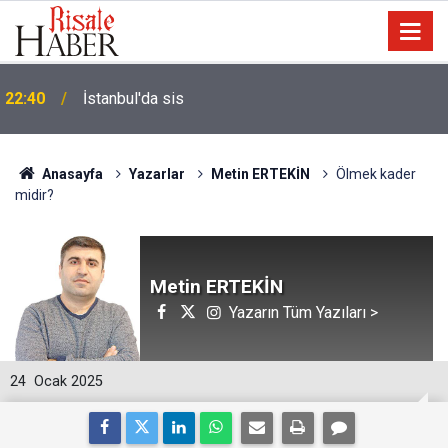
22:40
İstanbul'da sis
Anasayfa
Yazarlar
Metin ERTEKİN
Ölmek kader
midir?
Metin ERTEKİN
Yazarın Tüm Yazıları >
24
Ocak 2025