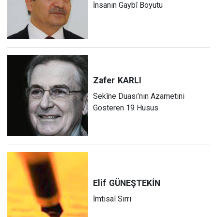
İnsanın Gaybî Boyutu
Zafer
KARLI
Sekîne Duası’nın Azametini
Gösteren 19 Husus
Elif
GÜNEŞTEKİN
İmtisal Sırrı