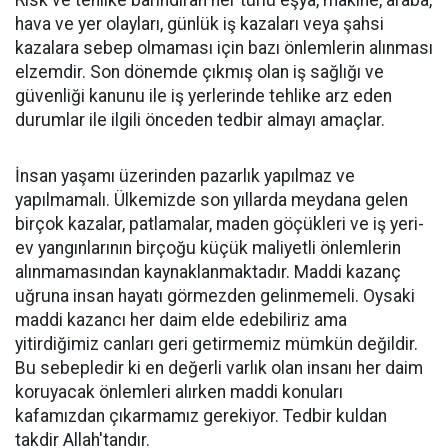
Risk ve tehlike barındıran her türlü eşya, makine, araba,
hava ve yer olayları, günlük iş kazaları veya şahsi
kazalara sebep olmaması için bazı önlemlerin alınması
elzemdir. Son dönemde çıkmış olan iş sağlığı ve
güvenliği kanunu ile iş yerlerinde tehlike arz eden
durumlar ile ilgili önceden tedbir almayı amaçlar.
İnsan yaşamı üzerinden pazarlık yapılmaz ve
yapılmamalı. Ülkemizde son yıllarda meydana gelen
birçok kazalar, patlamalar, maden göçükleri ve iş yeri-
ev yangınlarının birçoğu küçük maliyetli önlemlerin
alınmamasından kaynaklanmaktadır. Maddi kazanç
uğruna insan hayatı görmezden gelinmemeli. Oysaki
maddi kazancı her daim elde edebiliriz ama
yitirdiğimiz canları geri getirmemiz mümkün değildir.
Bu sebepledir ki en değerli varlık olan insanı her daim
koruyacak önlemleri alırken maddi konuları
kafamızdan çıkarmamız gerekiyor. Tedbir kuldan
takdir Allah'tandır.