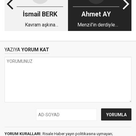
İsmail BERK
Ahmet AY
Kavram aşkına
Menzil'in derdiyle
aidiyetle zihni tecrit
eteklerin zil çalmasın!
YAZIYA
YORUM KAT
YORUM KURALLARI:
Risale Haber yayın politikasına uymayan;