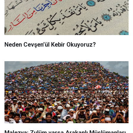
Neden Cevşen’ül Kebir Okuyoruz?
Malezya: Zulüm varsa Arakanlı Müslümanları