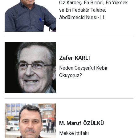
Öz Kardeş, En Birinci, En Yüksek
ve En Fedakâr Talebe:
Abdülmecid Nursi-11
Zafer
KARLI
Neden Cevşen’ül Kebir
Okuyoruz?
M. Maruf
ÖZÜLKÜ
Mekke İttifakı