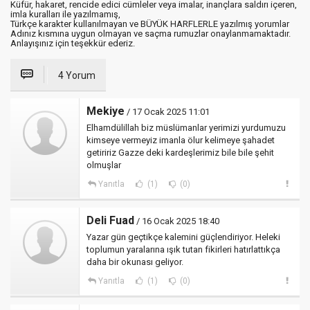
Küfür, hakaret, rencide edici cümleler veya imalar, inançlara saldırı içeren,
imla kuralları ile yazılmamış,
Türkçe karakter kullanılmayan ve BÜYÜK HARFLERLE yazılmış yorumlar
Adınız kısmına uygun olmayan ve saçma rumuzlar onaylanmamaktadır.
Anlayışınız için teşekkür ederiz.
4 Yorum
Mekiye
/ 17 Ocak 2025 11:01
Elhamdülillah biz müslümanlar yerimizi yurdumuzu
kimseye vermeyiz imanla ölur kelimeye şahadet
getiririz Gazze deki kardeşlerimiz bile bile şehit
olmuşlar
Yanıtla
(1)
(0)
Deli Fuad
/ 16 Ocak 2025 18:40
Yazar gün geçtikçe kalemini güçlendiriyor. Heleki
toplumun yaralarına ışık tutan fikirleri hatırlattıkça
daha bir okunası geliyor.
Yanıtla
(1)
(0)