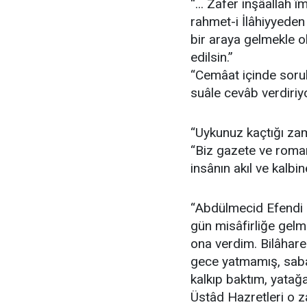
“... Zafer inşâallah 
rahmet-i İlâhiyyeden
bir araya gelmekle ol
edilsin.”
“Cemâat içinde sorula
suâle cevâb verdiriyo
“Uykunuz kaçtığı za
“Biz gazete ve roma
insânın akıl ve kalbin
“Abdülmecid Efendi (
gün misâfirliğe gelm
ona verdim. Bilâhare
gece yatmamış, saba
kalkıp baktım, yatağa
Üstâd Hazretleri o 