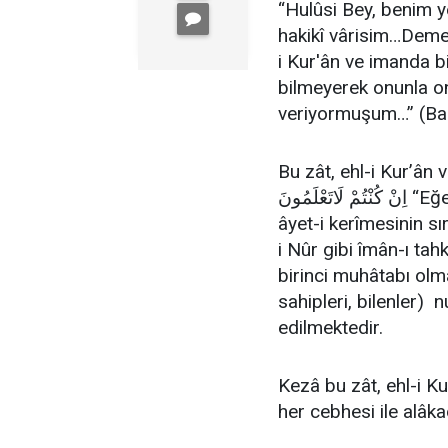
“Hulûsi Bey, benim 
hakikî vârisim…Demek
i Kur'ân ve imanda bi
bilmeyerek onunla 
veriyormuşum…” (Ba
Bu zât, ehl-i Kur’ân ve ehl-i ir
اِنْ كُنْتُمْ لَاتَعْلَمُونَ “Eğer bilmiyorsanız, bilenlere sorun” (Nahl, 16/43)
âyet-i kerîmesinin sı
i Nûr gibi îmân-ı tahk
birinci muhâtabı olmakla âyet
sahipleri, bilenler) 
edilmektedir.
Kezâ bu zât, ehl-i Ku
her cebhesi ile alâka