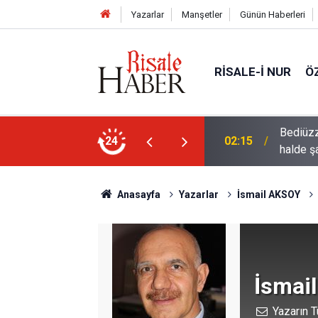
Yazarlar
Manşetler
Günün Haberleri
RISALE-I NUR
Ö
rre-i havaînin kulağına girip dilinden çıktığı
24
01:45
Müslüma
Anasayfa
Yazarlar
İsmail AKSOY
İsmai
Yazarın T