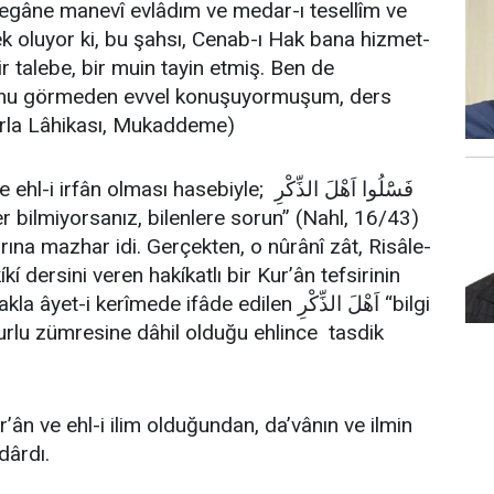
yegâne manevî evlâdım ve medar-ı tesellîm ve
 oluyor ki, bu şahsı, Cenab-ı Hak bana hizmet-
r talebe, bir muin tayin etmiş. Ben de
onu görmeden evvel konuşuyormuşum, ders
rla Lâhikası, Mukaddeme)
fân olması hasebiyle; فَسَْلُوا اَهْلَ الذِّكْرِ
rrına mazhar idi. Gerçekten, o nûrânî zât, Risâle-
íkí dersini veren hakíkatlı bir Kur’ân tefsirinin
-i kerîmede ifâde edilen اَهْلَ الذِّكْرِ “bilgi
nurlu zümresine dâhil olduğu ehlince tasdik
r’ân ve ehl-i ilim olduğundan, da’vânın ve ilmin
dârdı.