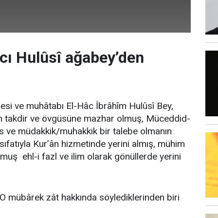
ı Hulûsî ağabey’den
ebesi ve muhâtabı El-Hâc İbrâhîm Hulûsî Bey,
in takdir ve övgüsüne mazhar olmuş, Müceddid-
is ve müdakkik/muhakkik bir talebe olmanın
sıfatıyla Kur’ân hizmetinde yerini almış, mühim
uş ehl-i fazl ve ilim olarak gönüllerde yerini
 O mübârek zât hakkında söylediklerinden biri