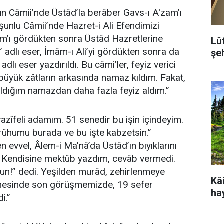
n Câmii’nde Üstâd’la berâber Gavs-ı A'zam’ı
unlu Câmii’nde Hazret-i Ali Efendimizi
m’ı gördükten sonra Üstâd Hazretlerine
Lû
 adlı eser, İmâm-ı Ali’yi gördükten sonra da
şeh
dlı eser yazdırıldı. Bu câmi’ler, feyiz verici
 büyük zâtların arkasında namaz kıldım. Fakat,
ıldığım namazdan daha fazla feyiz aldım.”
azîfeli adamım. 51 senedir bu işin içindeyim.
rûhumu burada ve bu işte kabzetsin.”
 evvel, Âlem-i Ma'nâ’da Üstâd’ın bıyıklarını
. Kendisine mektûb yazdım, cevâb vermedi.
un!” dedi. Yeşilden murâd, zehirlenmeye
Kâi
nesinde son görüşmemizde, 19 sefer
ha
i.”