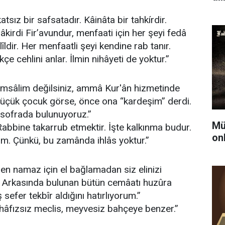
atsız bir safsatadır. Kâinâta bir tahkírdir.
şâkirdi Fir’avundur, menfaati için her şeyi fedâ
lîldir. Her menfaatli şeyi kendine rab tanır.
ikçe cehlini anlar. İlmin nihâyeti de yoktur.”
emsâlim değilsiniz, ammâ Kur'ân hizmetinde
küçük çocuk görse, önce ona “kardeşim” derdi.
r sofrada bulunuyoruz.”
Mü
abbine takarrub etmektir. İşte kalkınma budur.
on
m. Çünkü, bu zamânda ihlâs yoktur.”
Ben namaz için el bağlamadan siz elinizi
. Arkasında bulunan bütün cemâatı huzûra
sefer tekbîr aldığını hatırlıyorum.”
hâfızsız meclis, meyvesiz bahçeye benzer.”