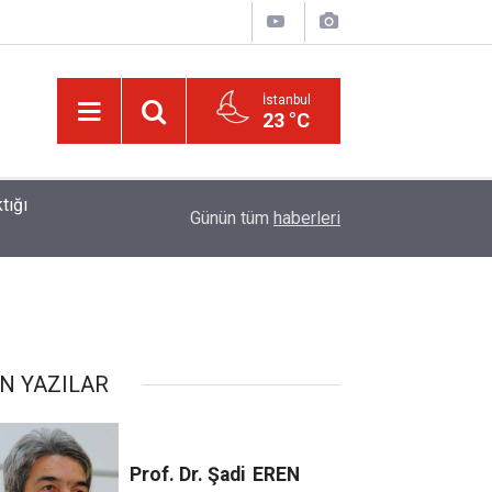
İstanbul
23 °C
01:15
Lût kavmine âid o alt-üst olan şehirleri de kaldır
Günün tüm
haberleri
N YAZILAR
Prof. Dr. Şadi
EREN