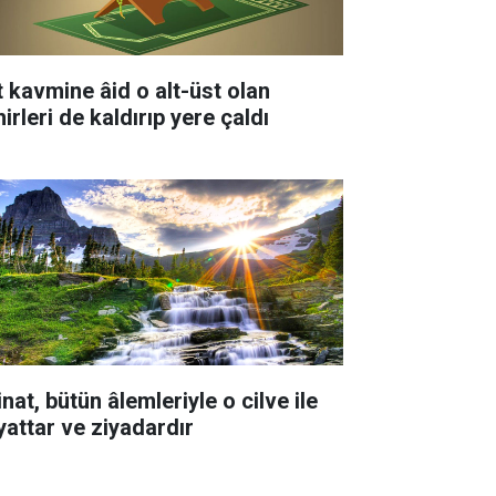
t kavmine âid o alt-üst olan
irleri de kaldırıp yere çaldı
nat, bütün âlemleriyle o cilve ile
yattar ve ziyadardır