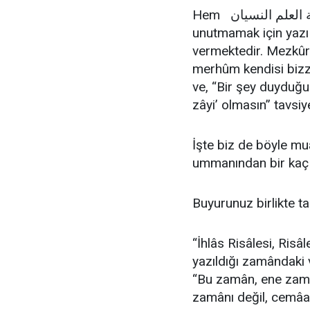
Hem افة العلم النسيان “İlmin âfeti, unutmaktır” hadîs-i şerîfi de, ilmi
unutmamak için yazı
vermektedir. Mezkûr 
merhûm kendisi bizz
ve, “Bir şey duyduğun
zâyi’ olmasın” tavsi
İşte biz de böyle mu
ummanından bir kaç k
Buyurunuz birlikte ta
“İhlâs Risâlesi, Risâl
yazıldığı zamândaki v
“Bu zamân, ene zamâ
zamânı değil, cemâat