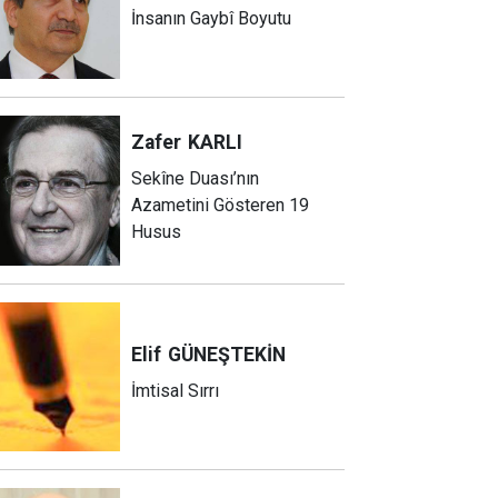
İnsanın Gaybî Boyutu
Zafer
KARLI
Sekîne Duası’nın
Azametini Gösteren 19
Husus
Elif
GÜNEŞTEKİN
İmtisal Sırrı