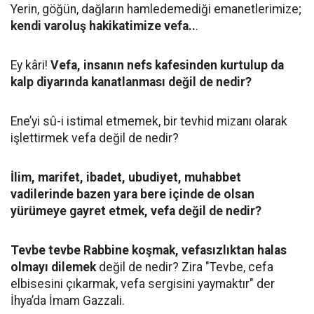
Yerin, göğün, dağların hamledemediği emanetlerimize;
kendi varoluş hakikatimize vefa..
.
Ey kâri!
Vefa, insanın nefs kafesinden kurtulup da
kalp diyarında kanatlanması değil de nedir?
Ene’yi sû-i istimal etmemek, bir tevhid mizanı olarak
işlettirmek vefa değil de nedir?
İlim, marifet, ibadet, ubudiyet, muhabbet
vadilerinde bazen yara bere içinde de olsan
yürümeye gayret etmek, vefa değil de nedir?
Tevbe tevbe Rabbine koşmak,
vefasızlıktan halas
olmayı dilemek
değil de nedir? Zira "Tevbe, cefa
elbisesini çıkarmak, vefa sergisini yaymaktır" der
İhya’da İmam Gazzali.