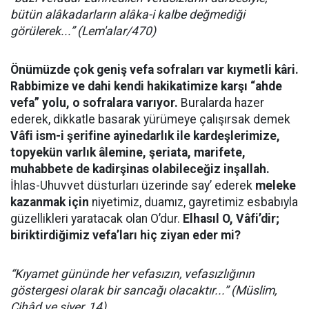
bütün alâkadarların alâka-i kalbe değmediği
görülerek...” (Lem'alar/470)
Önümüzde çok geniş vefa sofraları var kıymetli kâri.
Rabbimize ve dahi kendi hakikatimize karşı “ahde
vefa” yolu, o sofralara varıyor.
Buralarda hazer
ederek, dikkatle basarak yürümeye çalışırsak demek
Vâfi ism-i şerifine ayinedarlık ile kardeşlerimize,
topyekün varlık âlemine, şeriata, marifete,
muhabbete de kadirşinas olabileceğiz inşallah.
İhlas-Uhuvvet düsturları üzerinde say’ ederek
meleke
kazanmak için
niyetimiz, duamız, gayretimiz esbabıyla
güzellikleri yaratacak olan O’dur.
Elhasıl O, Vâfi’dir;
biriktirdiğimiz vefa’ları hiç ziyan eder mi?
“Kıyamet gününde her vefasızın, vefasızlığının
göstergesi olarak bir sancağı olacaktır...” (Müslim,
Cihâd ve siyer, 14)