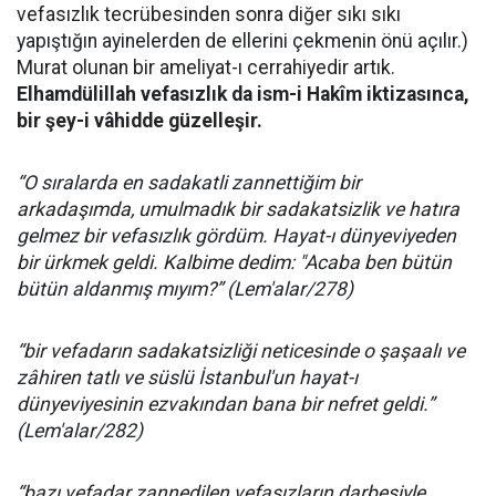
vefasızlık tecrübesinden sonra diğer sıkı sıkı
yapıştığın ayinelerden de ellerini çekmenin önü açılır.)
Murat olunan bir ameliyat-ı cerrahiyedir artık.
Elhamdülillah vefasızlık da ism-i Hakîm iktizasınca,
bir şey-i vâhidde güzelleşir.
“O sıralarda en sadakatli zannettiğim bir
arkadaşımda, umulmadık bir sadakatsizlik ve hatıra
gelmez bir vefasızlık gördüm. Hayat-ı dünyeviyeden
bir ürkmek geldi. Kalbime dedim: "Acaba ben bütün
bütün aldanmış mıyım?” (Lem'alar/278)
“bir vefadarın sadakatsizliği neticesinde o şaşaalı ve
zâhiren tatlı ve süslü İstanbul'un hayat-ı
dünyeviyesinin ezvakından bana bir nefret geldi.”
(Lem'alar/282)
“bazı vefadar zannedilen vefasızların darbesiyle,