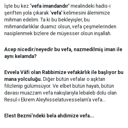
İşte bu kez
‘vefa imandandır’
mealindeki hadis-i
şeriften yola çıkarak ‘
vefa’
kelimesini âlemimize
mihman edelim. Ta ki bu bekleyişler, bu
mihmandarlıklar duamız olsun, vefa çeşmelerinden
nasiplenmek bizlere de müyesser olsun inşallah.
Acep nicedir/neyedir bu vefa, nazmedilmiş iman ile
aynı kelamda?
Evvela Vâfi olan Rabbimize vefakârlık ile başlıyor bu
mana yolculuğu.
Diğer bütün vefalar o aşktan
filizlenip gülümsüyor. Ve elbet bütün hayatı, bütün
davası muazzam vefa nakışlarıyla lebaleb dolu olan
Resul-i Ekrem Aleyhisselatuvesselam’a vefa...
Elest Bezmi’ndeki bela ahdimize vefa...