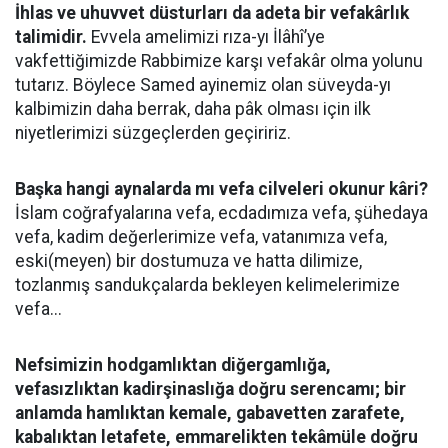
İhlas ve uhuvvet düsturları da adeta bir vefakârlık
talimidir.
Evvela amelimizi rıza-yı İlâhî’ye
vakfettiğimizde Rabbimize karşı vefakâr olma yolunu
tutarız. Böylece Samed ayinemiz olan süveyda-yı
kalbimizin daha berrak, daha pâk olması için ilk
niyetlerimizi süzgeçlerden geçiririz.
Başka hangi aynalarda mı vefa cilveleri okunur kâri?
İslam coğrafyalarına vefa, ecdadımıza vefa, şühedaya
vefa, kadim değerlerimize vefa, vatanımıza vefa,
eski(meyen) bir dostumuza ve hatta dilimize,
tozlanmış sandukçalarda bekleyen kelimelerimize
vefa...
Nefsimizin hodgamlıktan diğergamlığa,
vefasızlıktan kadirşinaslığa doğru serencamı; bir
anlamda hamlıktan kemale, gabavetten zarafete,
kabalıktan letafete, emmarelikten tekâmüle doğru