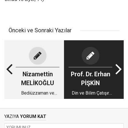
Önceki ve Sonraki Yazılar
Nizamettin
Prof. Dr. Erhan
MELİKOĞLU
PİŞKİN
Bediüzzaman ve
Din ve Bilim Çatışır
Muhammed İkbal’e
mı?
Göre İçtihad ve Taklid
(2)
YAZIYA
YORUM KAT