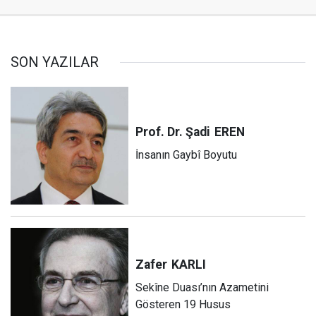
SON YAZILAR
Prof. Dr. Şadi
EREN
İnsanın Gaybî Boyutu
Zafer
KARLI
Sekîne Duası’nın Azametini
Gösteren 19 Husus