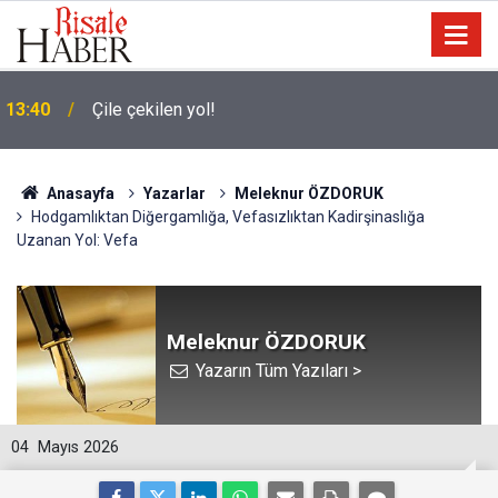
13:40
Çile çekilen yol!
Anasayfa
Yazarlar
Meleknur ÖZDORUK
Hodgamlıktan Diğergamlığa, Vefasızlıktan Kadirşinaslığa
Uzanan Yol: Vefa
Meleknur ÖZDORUK
Yazarın Tüm Yazıları >
04
Mayıs 2026