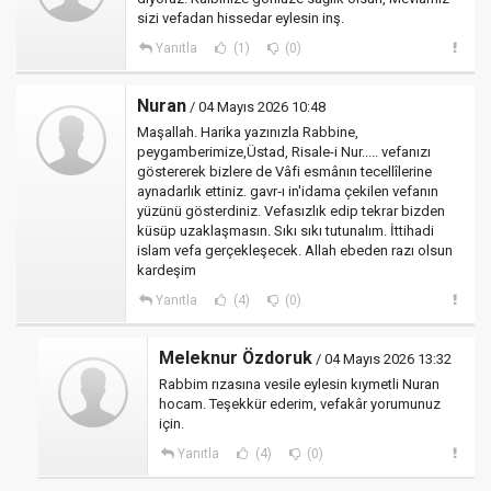
sizi vefadan hissedar eylesin inş.
Yanıtla
(1)
(0)
Nuran
/ 04 Mayıs 2026 10:48
Maşallah. Harika yazınızla Rabbine,
peygamberimize,Üstad, Risale-i Nur..... vefanızı
göstererek bizlere de Vâfi esmânın tecellîlerine
aynadarlık ettiniz. gavr‑ı in'idama çekilen vefanın
yüzünü gösterdiniz. Vefasızlık edip tekrar bizden
küsüp uzaklaşmasın. Sıkı sıkı tutunalım. İttihadi
islam vefa gerçekleşecek. Allah ebeden razı olsun
kardeşim
Yanıtla
(4)
(0)
Meleknur Özdoruk
/ 04 Mayıs 2026 13:32
Rabbim rızasına vesile eylesin kıymetli Nuran
hocam. Teşekkür ederim, vefakâr yorumunuz
için.
Yanıtla
(4)
(0)