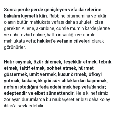
Sonra perde perde genişleyen vefa dairelerine
bakalım kıymetli kâri.
Rabbine bitamamiha vefakâr
olanın bütün mahlukata vefası daha suhuletli olsa
gerektir. Ailene, akaribine, cümle mümin kardeşlerine
ve dahi tevhid ehline, hatta insanlığa ve cümle
mahlukata vefa;
hakikat’e vefanın cilveleri
olarak
görünürler.
Hatır saymak, özür dilemek, teşekkür etmek, tebrik
etmek, taltif etmek, sohbet etmek, hürmet
göstermek, ümit vermek, kusur örtmek, öfkeyi
yutmak, kıskançlık gibi sû-i ahlaklardan kaçınmak,
nefsin istediğini feda edebilmek hep vefa’dandır;
edeptendir ve elbet sünnettendir.
Hele ki nefsimizi
zorlayan durumlarda bu mübaşeretler bizi daha kolay
ihlas’a sevk edebilir.