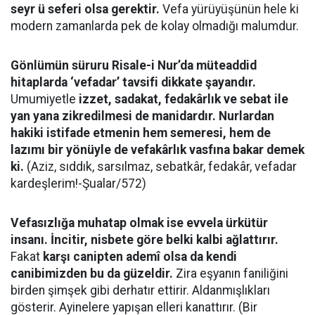
seyr ü seferi olsa gerektir.
Vefa yürüyüşünün hele ki
modern zamanlarda pek de kolay olmadığı malumdur.
Gönlümün süruru Risale-i Nur’da müteaddid
hitaplarda ‘vefadar’ tavsifi dikkate şayandır.
Umumiyetle
izzet, sadakat, fedakârlık ve sebat ile
yan yana zikredilmesi de manidardır. Nurlardan
hakiki istifade etmenin hem semeresi, hem de
lazımı bir yönüyle de vefakârlık vasfına bakar demek
ki.
(Aziz, sıddık, sarsılmaz, sebatkâr, fedakâr, vefadar
kardeşlerim!-Şualar/572)
Vefasızlığa muhatap olmak ise evvela ürkütür
insanı. İncitir, nisbete göre belki kalbi ağlattırır.
Fakat
karşı canipten ademî olsa da kendi
canibimizden bu da güzeldir.
Zira eşyanın faniliğini
birden şimşek gibi derhatır ettirir. Aldanmışlıkları
gösterir. Ayinelere yapışan elleri kanattırır. (Bir