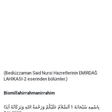
(Bediüzzaman Said Nursi Hazretlerinin EMİRDAĞ
LAHİKASI-2 eserinden bölümler.)
Bismillahirrahmanirrahim
بِاسْمِهِ سُبْحَانَهُ 1 اَلسَّلاَمُ عَلَيْكُمْ وَرَحْمَةُ اللهِ وَبَرَكَاتُهُ اَبَدًا