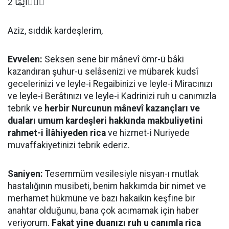
دَۤائِمًا 2
Aziz, sıddık kardeşlerim,
Evvelen:
Seksen sene bir mânevî ömr-ü bâki
kazandıran şuhur-u selâsenizi ve mübarek kudsî
gecelerinizi ve leyle-i Regaibinizi ve leyle-i Miracınızı
ve leyle-i Berâtınızı ve leyle-i Kadrinizi ruh u canımızla
tebrik ve
herbir Nurcunun mânevî kazançları ve
duaları umum kardeşleri hakkında makbuliyetini
rahmet-i İlâhiyeden rica
ve hizmet-i Nuriyede
muvaffakiyetinizi tebrik ederiz.
Saniyen:
Tesemmüm vesilesiyle nisyan-ı mutlak
hastalığının musibeti, benim hakkımda bir nimet ve
merhamet hükmüne ve bazı hakaikin keşfine bir
anahtar olduğunu, bana çok acımamak için haber
veriyorum.
Fakat yine duanızı ruh u canımla rica