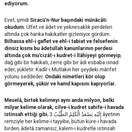
ediyorum.
Evet, şimdi
Siracü'n-Nur başındaki münâcâtı
okudum.
Ülfet ve âdet ve yeknesaklık perdeleri
altında çok harika hakikatler gizleniyor gördüm.
Bilhassa ehl-i gaflet ve ehl-i tabiat ve felsefenin
dinsiz kısmı bu âdetullah kanunlarının perdesi
altında çok mu'cizât-ı kudret-i İlâhiyeyi görmeyip
,
dağ gibi bir hakikati, zerre gibi bir âdi esbaba isnad
eder, yükletir. Kadîr-i Mutlakın her şeydeki mârifet
yolunu seddeder.
Ondaki nimetleri kör olup
görmeyerek, şükür ve hamd kapısını kapıyorlar.
Meselâ, birtek kelimeyi aynı anda milyon, belki
milyar kelime olarak, cilve-i kudret sahife-i havada
istinsah ettiği gibi
, إِلَيْهِ يَصْعَدُ الْكَلِمُ الطَّيِّبُ 3 âyetinin
remziyle her kelime-i tayyibe, bütün küre-i havada
birden, âdetâ zamansız, kalem-i kudretle istinsah