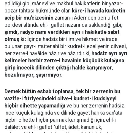
edildiği gibi mânevî ve makbul hakikatlerin bir yazar-
bozar tahtası hükmünde olan
küre-i havada kudretin
acip bir mu'cizesinin
zaman-ı Âdemden beri ülfet
perdesi altında ehl-i gaflet nazarında saklandığı gibi;
şimdi, radyo namı verdikleri ayn-ı hakikatle sabit
olmuş ki:
İçinde hadsiz bir ilim ve hikmet ve irade
bulunan gayr-ı mütenahi bir kudret-i ezeliyenin cilvesi,
her zerre-i havâide hâzır ve nâzırdır ki,
hadsiz ayrı ayrı
kelimeler herbir zerre-i havaînin küçücük kulağına
girip incecik dilinden çıktığı halde karışmıyor,
bozulmuyor, şaşırmıyor.
Demek bütün esbab toplansa, tek bir zerrenin bu
vazife-i fıtriyesindeki cilve-i kudret-i kudsiyeyi
hiçbir cihette yapamadığı
ve bu her zerrenin hadsiz
ince küçük kulağında ve dilinde gayet harika san'ata
hiçbir cihette hiçbir parmak karışmadığı için, ehl-i
dalâlet ve ehl-i gaflet "ülfet, âdet, kanunluk,