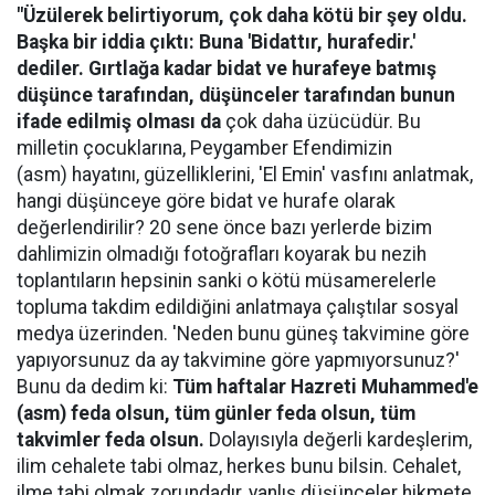
"Üzülerek belirtiyorum, çok daha kötü bir şey oldu.
Başka bir iddia çıktı: Buna 'Bidattır, hurafedir.'
dediler. Gırtlağa kadar bidat ve hurafeye batmış
düşünce tarafından, düşünceler tarafından bunun
ifade edilmiş olması da
çok daha üzücüdür. Bu
milletin çocuklarına, Peygamber Efendimizin
(asm) hayatını, güzelliklerini, 'El Emin' vasfını anlatmak,
hangi düşünceye göre bidat ve hurafe olarak
değerlendirilir? 20 sene önce bazı yerlerde bizim
dahlimizin olmadığı fotoğrafları koyarak bu nezih
toplantıların hepsinin sanki o kötü müsamerelerle
topluma takdim edildiğini anlatmaya çalıştılar sosyal
medya üzerinden. 'Neden bunu güneş takvimine göre
yapıyorsunuz da ay takvimine göre yapmıyorsunuz?'
Bunu da dedim ki:
Tüm haftalar Hazreti Muhammed'e
(asm) feda olsun, tüm günler feda olsun, tüm
takvimler feda olsun.
Dolayısıyla değerli kardeşlerim,
ilim cehalete tabi olmaz, herkes bunu bilsin. Cehalet,
ilme tabi olmak zorundadır, yanlış düşünceler hikmete