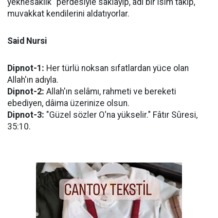
yeknesaklık" perdesiyle saklayıp, âdi bir isim takıp,
muvakkat kendilerini aldatıyorlar.
Said Nursi
Dipnot-1:
Her türlü noksan sıfatlardan yüce olan
Allah'ın adıyla.
Dipnot-2:
Allah'ın selâmı, rahmeti ve bereketi
ebediyen, dâima üzerinize olsun.
Dipnot-3:
"Güzel sözler O'na yükselir." Fâtır Sûresi,
35:10.