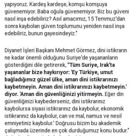
yapıyoruz. Kardeş kardeşe, komşu komşuya
güvenemiyor. Baba oğula güvenemiyor. Biz bu güveni
nasıl inşa edebiliriz? Asıl amacımız, 15 Temmuz'dan
sonra kaybolan güven toplumunu yeniden nasıl inşa
edebiliriz, bunun gayesindeyiz."
Diyanet İşleri Başkanı Mehmet Görmez, dini istikrarın
ne kadar önemli olduğunu Suriye'de yaşananların
gösterdiğini dile getirerek,
"Tüm Suriye, Irak'ta
yaşananlar bize haykırıyor: 'Ey Türkiye, umut
bağladığımız güzel ülke, aman dini istikrarınızı
kaybetmeyin. Aman dini istikrarınızı kaybetmeyin.'
diyor. 'Aman din güvenliğinizi yitirmeyin.
Eğer din
güvenliğinizi kaybederseniz, dini istikrarınız
kaybolursa siyasi istikrarınız da kaybolur, ekonomik
istikrarınız da kaybolur, can ve mal, namus ve nesil
emniyetiniz kaybolur.' Doğrusu bizim bu akademik
çalışmada üzerinde en çok durduğumuz konu budur."