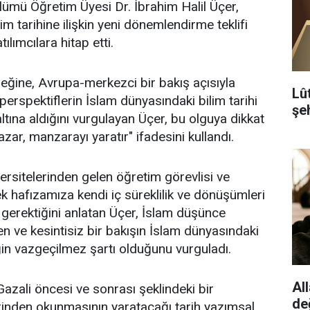
lümü Öğretim Üyesi Dr. İbrahim Halil Üçer,
lim tarihine ilişkin yeni dönemlendirme teklifi
ılımcılara hitap etti.
ğine, Avrupa-merkezci bir bakış açısıyla
Lû
perspektiflerin İslam dünyasındaki bilim tarihi
şeh
 altına aldığını vurgulayan Üçer, bu olguya dikkat
ar, manzarayı yaratır" ifadesini kullandı.
versitelerinden gelen öğretim görevlisi ve
k hafızamıza kendi iç süreklilik ve dönüşümleri
gerektiğini anlatan Üçer, İslam düşünce
ten ve kesintisiz bir bakışın İslam dünyasındaki
iğin vazgeçilmez şartı olduğunu vurguladı.
All
azali öncesi ve sonrası şeklindeki bir
de
nden okunmasının yaratacağı tarih yazımsal