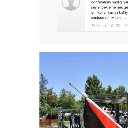
Konferansın başlığı ya
şeyler beklememek gere
için Kullanılamaz kat'i
etmişse vah Müslümanla
Yanıtla
(0)