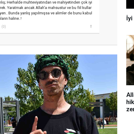
nlış; Herhalde muhteviyatından ve mahiyetinden çok iyi
k. Yaratmak ancak Allah'a mahsustur ve bu fiil kullar
yyen.. Bunda yanlış yapılmışsa ve alimler de bunu kabul
İy
rın haline..!
(0)
All
hi
ze