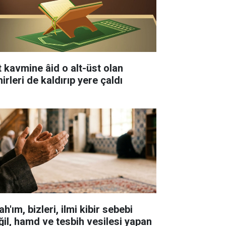
t kavmine âid o alt-üst olan
irleri de kaldırıp yere çaldı
ah'ım, bizleri, ilmi kibir sebebi
ğil, hamd ve tesbih vesilesi yapan