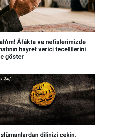
lah'ım! Âfâkta ve nefislerimizde
atının hayret verici tecellilerini
ze göster
slümanlardan dilinizi çekin,