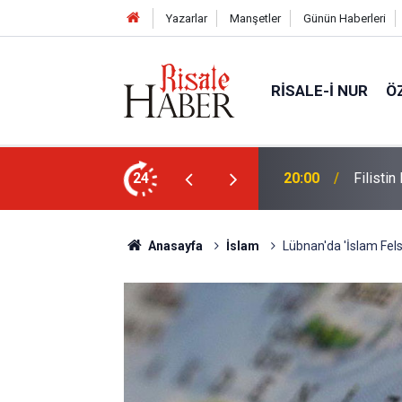
Yazarlar
Manşetler
Günün Haberleri
RISALE-I NUR
Ö
sız aktivist Müslüman oldu
24
17:03
Halamın
Anasayfa
İslam
Lübnan'da 'İslam Fels