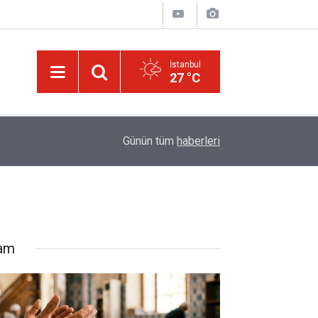
İstanbul
27 °C
16:05
Güneş Tutulması 12 Ağustos'ta: Türkiye'den gör
Günün tüm
haberleri
lam