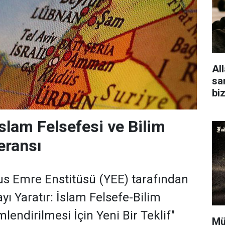
Al
san
bi
İslam Felsefesi ve Bilim
eransı
us Emre Enstitüsü (YEE) tarafından
yı Yaratır: İslam Felsefe-Bilim
lendirilmesi İçin Yeni Bir Teklif"
Mü