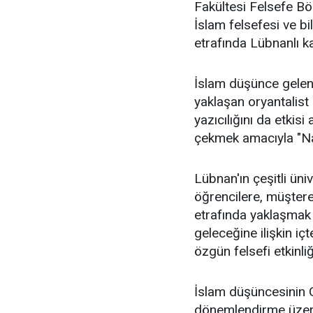
Fakültesi Felsefe Bö
İslam felsefesi ve bi
etrafında Lübnanlı kat
İslam düşünce gelene
yaklaşan oryantalist 
yazıcılığını da etkisi
çekmek amacıyla "Naz
Lübnan'ın çeşitli üni
öğrencilere, müştere
etrafında yaklaşmak 
geleceğine ilişkin iç
özgün felsefi etkinl
İslam düşüncesinin G
dönemlendirme üzeri