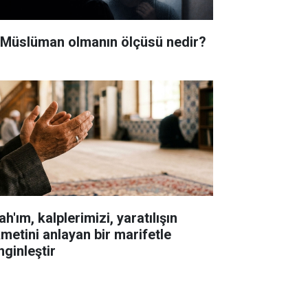
i Müslüman olmanın ölçüsü nedir?
ah'ım, kalplerimizi, yaratılışın
kmetini anlayan bir marifetle
nginleştir