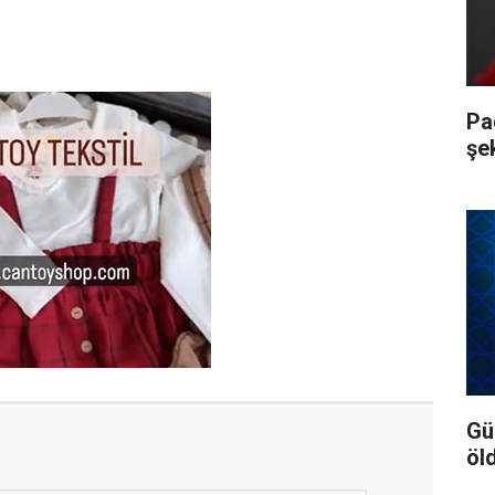
Pa
şe
Gü
öl