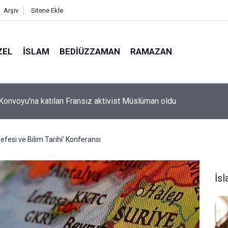
Arşiv
Sitene Ekle
ZEL
İSLAM
BEDIÜZZAMAN
RAMAZAN
 bıyığı olsa amcamdan evrim geçirdiğini söyleyebilir miydik?
efesi ve Bilim Tarihi' Konferansı
İs