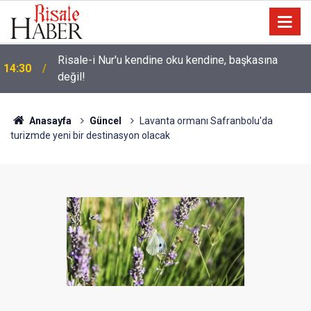
Üniversite adaylarına 'Sosyal medyanın
14:00
yönlendirdiği tercihler kariyeri riske atabilir' uyarısı
Anasayfa
Güncel
Lavanta ormanı Safranbolu'da
turizmde yeni bir destinasyon olacak