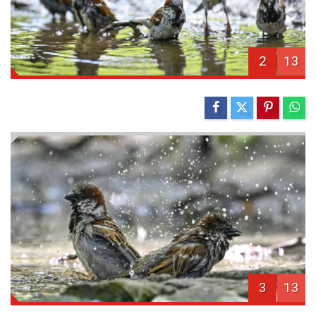
2
13
3
13