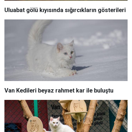
Uluabat gölü kıyısında sığırcıkların gösterileri
Van Kedileri beyaz rahmet kar ile buluştu