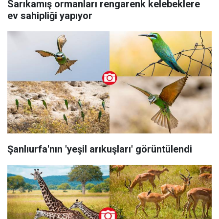
Sarıkamış ormanları rengarenk kelebeklere
ev sahipliği yapıyor
Şanlıurfa'nın 'yeşil arıkuşları' görüntülendi