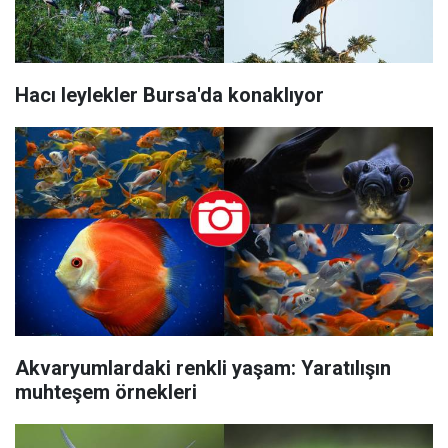
Hacı leylekler Bursa'da konaklıyor
Akvaryumlardaki renkli yaşam: Yaratılışın
muhteşem örnekleri