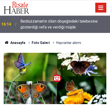
a
Bediüzzaman’ın ölüm döşeğindeki talebesine
16:14
gösterdiği vefa ve verdiği müjde
Anasayfa
Foto Galeri
Hayvanlar alemi