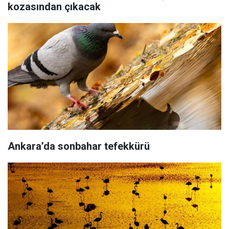
kozasından çıkacak
Ankara’da sonbahar tefekkürü