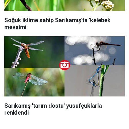
Soğuk iklime sahip Sarıkamış'ta 'kelebek
mevsimi'
Sarıkamış 'tarım dostu' yusufçuklarla
renklendi