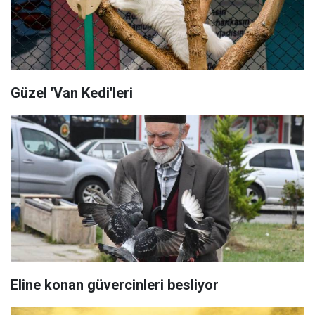
Güzel 'Van Kedi'leri
Eline konan güvercinleri besliyor