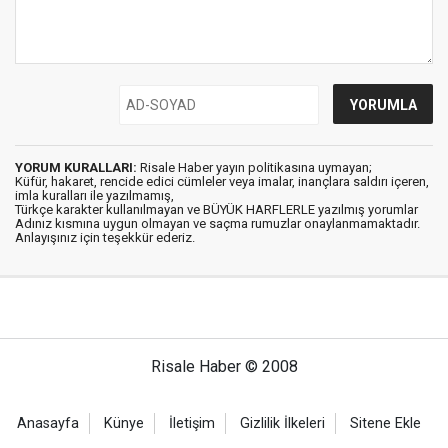
YORUM KURALLARI:
Risale Haber yayın politikasına uymayan;
Küfür, hakaret, rencide edici cümleler veya imalar, inançlara saldırı içeren,
imla kuralları ile yazılmamış,
Türkçe karakter kullanılmayan ve BÜYÜK HARFLERLE yazılmış yorumlar
Adınız kısmına uygun olmayan ve saçma rumuzlar onaylanmamaktadır.
Anlayışınız için teşekkür ederiz.
Risale Haber © 2008
Anasayfa
Künye
İletişim
Gizlilik İlkeleri
Sitene Ekle