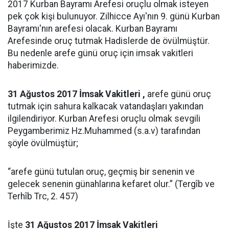
2017 Kurban Bayramı Arefesi oruçlu olmak isteyen
pek çok kişi bulunuyor. Zilhicce Ayı'nın 9. günü Kurban
Bayramı'nın arefesi olacak. Kurban Bayramı
Arefesinde oruç tutmak Hadislerde de övülmüştür.
Bu nedenle arefe günü oruç için imsak vakitleri
haberimizde.
31 Ağustos 2017 İmsak Vakitleri ,
arefe günü oruç
tutmak için sahura kalkacak vatandaşları yakından
ilgilendiriyor. Kurban Arefesi oruçlu olmak sevgili
Peygamberimiz Hz.Muhammed (s.a.v) tarafından
şöyle övülmüştür;
“arefe günü tutulan oruç, geçmiş bir senenin ve
gelecek senenin günahlarına kefaret olur.” (Tergîb ve
Terhîb Trc, 2. 457)
İşte
31 Ağustos 2017 İmsak Vakitleri