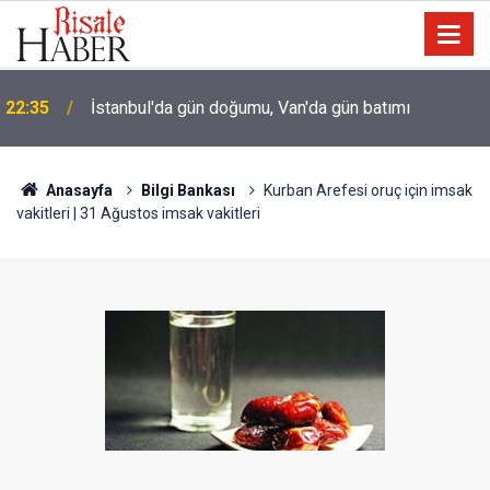
İmam Hatip öğrencisi: Hocamız Abdülmecid Nursi'yi
21:00
üstü çamurlu gördüğümde irkildim
Anasayfa
Bilgi Bankası
Kurban Arefesi oruç için imsak
vakitleri | 31 Ağustos imsak vakitleri