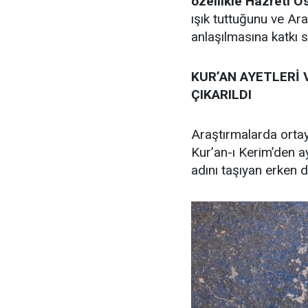
özellikle Hazreti
ışık tuttuğunu ve Ara
anlaşılmasına katkı sa
KUR’AN AYETLERİ 
ÇIKARILDI
Araştırmalarda ortay
Kur’an-ı Kerim’den ay
adını taşıyan erken d