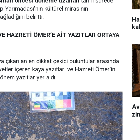
 Osman öncesi döneme uzanan
tarihi sürece
p Yarımadası’nın kültürel mirasının
ğladığını belirtti.
Hal
ka
VE HAZRETİ ÖMER’E AİT YAZITLAR ORTAYA
a çıkarılan en dikkat çekici buluntular arasında
etler içeren kaya yazıtları ve Hazreti Ömer’in
önem yazıtlar yer aldı.
Av
zi