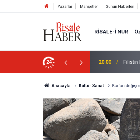
Yazarlar
Manşetler
Günün Haberleri
RISALE-I NUR
Ö
Abdülmecid Nursi'yi üstü çamurlu
24
20:00
Filisti
Anasayfa
Kültür Sanat
Kur'an değişme