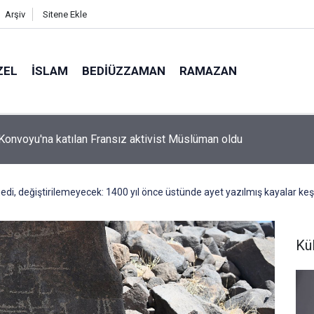
Arşiv
Sitene Ekle
ZEL
İSLAM
BEDIÜZZAMAN
RAMAZAN
n Konvoyu'na katılan Fransız aktivist Müslüman oldu
di, değiştirilemeyecek: 1400 yıl önce üstünde ayet yazılmış kayalar keş
Kü