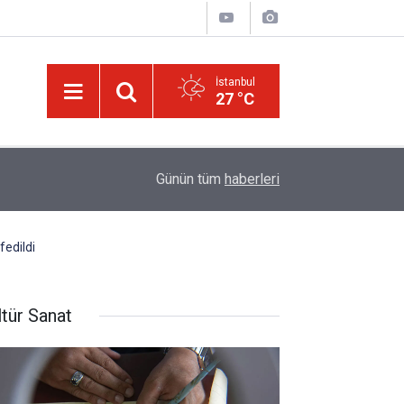
İstanbul
27 °C
17:03
Halamın bıyığı olsa amcamdan evrim geçirdiğini
Günün tüm
haberleri
fedildi
ltür Sanat