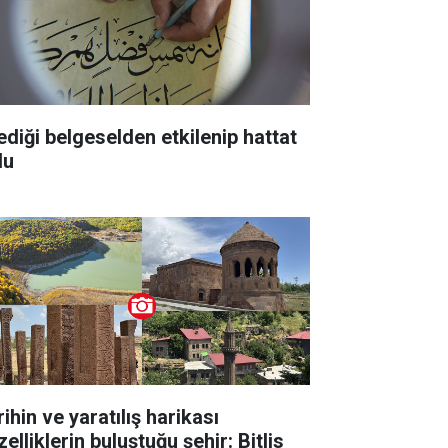
lediği belgeselden etkilenip hattat
du
ihin ve yaratılış harikası
elliklerin buluştuğu şehir: Bitlis