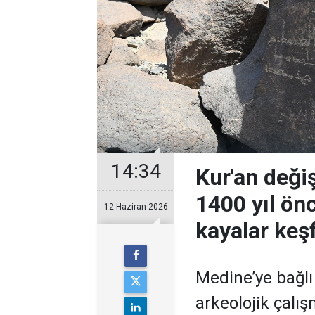
14:34
Kur'an deği
1400 yıl ön
12 Haziran 2026
kayalar keşf
Medine’ye bağl
arkeolojik çalı