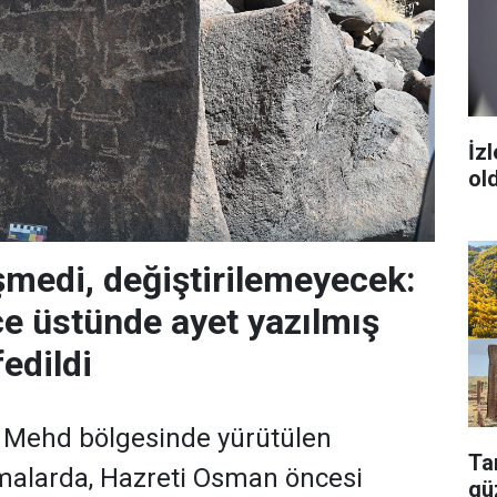
İz
ol
şmedi, değiştirilemeyecek:
ce üstünde ayet yazılmış
edildi
ı Mehd bölgesinde yürütülen
Tar
şmalarda, Hazreti Osman öncesi
güz