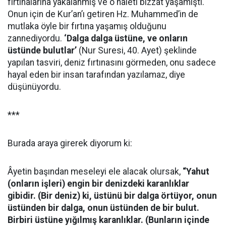
fırtınalarına yakalanmış ve o haleti bizzat yaşamıştı.
Onun için de Kur’an’ı getiren Hz. Muhammed’in de
mutlaka öyle bir fırtına yaşamış olduğunu
zannediyordu.
‘Dalga dalga üstüne, ve onların
üstünde bulutlar’
(Nur Suresi, 40. Ayet) şeklinde
yapılan tasviri, deniz fırtınasını görmeden, onu sadece
hayal eden bir insan tarafından yazılamaz, diye
düşünüyordu.
***
Burada araya girerek diyorum ki:
Âyetin başından meseleyi ele alacak olursak,
“Yahut
(onların işleri) engin bir denizdeki karanlıklar
gibidir. (Bir deniz) ki, üstünü bir dalga örtüyor, onun
üstünden bir dalga, onun üstünden de bir bulut.
Birbiri üstüne yığılmış karanlıklar. (Bunların içinde