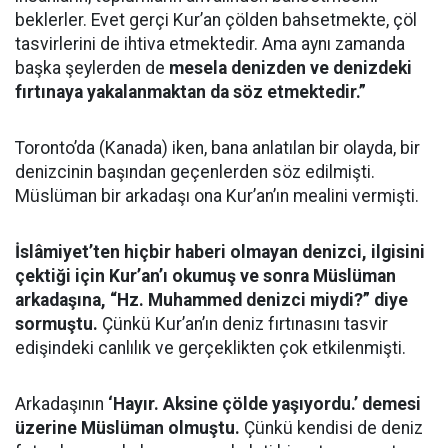
beklerler. Evet gerçi Kur’an çölden bahsetmekte, çöl
tasvirlerini de ihtiva etmektedir. Ama aynı zamanda
başka şeylerden de
mesela denizden ve denizdeki
fırtınaya yakalanmaktan da söz etmektedir.”
Toronto’da (Kanada) iken, bana anlatılan bir olayda, bir
denizcinin başından geçenlerden söz edilmişti.
Müslüman bir arkadaşı ona Kur’an’ın mealini vermişti.
İslâmiyet’ten hiçbir haberi olmayan denizci, ilgisini
çektiği için Kur’an’ı okumuş ve sonra Müslüman
arkadaşına, “Hz. Muhammed denizci miydi?” diye
sormuştu.
Çünkü Kur’an’ın deniz fırtınasını tasvir
edişindeki canlılık ve gerçeklikten çok etkilenmişti.
Arkadaşının
‘Hayır. Aksine çölde yaşıyordu.’ demesi
üzerine Müslüman olmuştu.
Çünkü kendisi de deniz