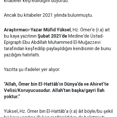
kitabeler keşfedildiğini duyurdu.
Ancak bu kitabeler 2021 yılında bulunmuştu.
Araştırmacı-Yazar Müfid Yüksel
, Hz. Ömer'e (r.a) ait
bu kaya yazıtının
Şubat 2021'de
Medine'de Üstad-
Epigraph Ebu Abdillah Muhammed El-Muğazzevi
tarafından keşfedilip paylaşıldığını kendisinin de bunu
yazdığını hatırlattı.
Yazıtta şu ifadeler yer alıyor:
"Allah, Ömer bin El-Hattâb’ın Dünya’da ve Ahiret’te
Velisi/Koruyucusudur. Allah’tan başka/gayri İlah
yoktur."
Yüksel, Hz. Ömer bin El-Hattâb'a (r.a) âit böyle/bu şekil