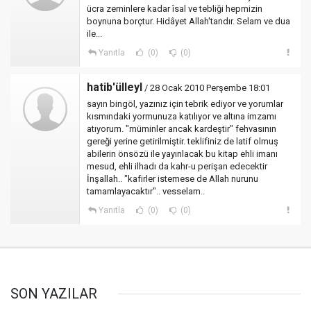
ücra zeminlere kadar îsal ve tebliği hepmizin
boynuna borçtur. Hidâyet Allah'tandır. Selam ve dua
ile...
Yanıtla
(0)
(0)
hatib'ülleyl
/ 28 Ocak 2010 Perşembe 18:01
sayın bingöl, yazınız için tebrik ediyor ve yorumlar
kısmındaki yormunuza katılıyor ve altına imzamı
atıyorum. "müminler ancak kardeştir" fehvasının
gereği yerine getirilmiştir. teklifiniz de latif olmuş
abilerin önsözü ile yayınlacak bu kitap ehli imanı
mesud, ehli ilhadı da kahr-u perişan edecektir
İnşallah.. "kafirler istemese de Allah nurunu
tamamlayacaktır".. vesselam..
Yanıtla
(0)
(0)
SON YAZILAR