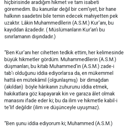
hiçbirisinde aradığım hikmet ve tam isabeti
göremedim. Bu kanunlar değil bir cem'iyet, bir hane
halkının saadetini bile temin edecek mahiyetten pek
uzaktır. Lâkin Muhammedîlerin (A.S.M.) Kur'anı, bu
kayıddan âzadedir. ( Müslümanların Kur’an’ı bu
sınırlamanın dışındadır.)
“Ben Kur'anı her cihetten tedkik ettim, her kelimesinde
büyük hikmetler gördüm. Muhammedîlerin (A.S.M.)
düşmanları, bu kitab Muhammed'in (A.S.M.) zade-i
tab'ı olduğunu iddia ediyorlarsa da, en mükemmel
hattâ en mütekâmil (olgunlaşmış) bir dimağdan
(akıldan) böyle hârikanın zuhurunu iddia etmek,
hakikatlara göz kapayarak kin ve garaza âlet olmak
manasını ifade eder ki; bu da ilim ve hikmetle kabil-i
te'lif değildir (ilim ve düşünceyle uyuşmaz).
“Ben şunu iddia ediyorum ki; Muhammed (A.S.M.)