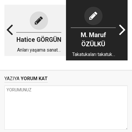
M. Maruf
Hatice GÖRGÜN
ÖZÜLKÜ
Anları yaşama sanatı-
Takatukaları takatuka
ıı
edemeyecek miyiz?
YAZIYA
YORUM KAT