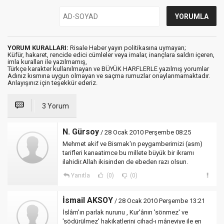
YORUM KURALLARI:
Risale Haber yayın politikasına uymayan;
Küfür, hakaret, rencide edici cümleler veya imalar, inançlara saldırı içeren,
imla kuralları ile yazılmamış,
Türkçe karakter kullanılmayan ve BÜYÜK HARFLERLE yazılmış yorumlar
Adınız kısmına uygun olmayan ve saçma rumuzlar onaylanmamaktadır.
Anlayışınız için teşekkür ederiz.
3 Yorum
N. Gürsoy
/ 28 Ocak 2010 Perşembe 08:25
Mehmet akif ve Bismak'ın peygamberimizi (asm)
tarifleri kanaatimce bu millete büyük bir ikramı
ilahidir.Allah ikisinden de ebeden razı olsun.
Yanıtla
(0)
(0)
İsmail AKSOY
/ 28 Ocak 2010 Perşembe 13:21
İslâm'ın parlak nurunu , Kur'ânın 'sönmez' ve
'södürülmez' hakikatlerini cihad-ı mâneviye ile en