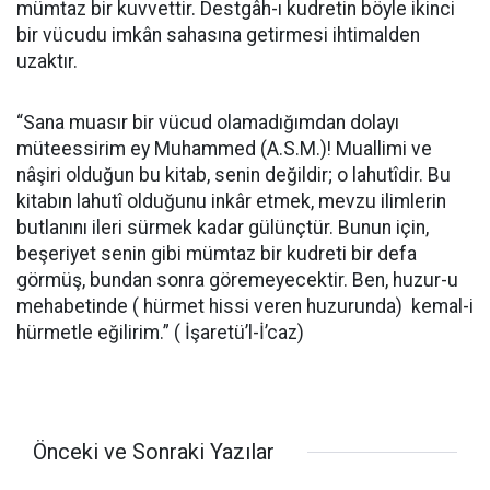
mümtaz bir kuvvettir. Destgâh-ı kudretin böyle ikinci
bir vücudu imkân sahasına getirmesi ihtimalden
uzaktır.
“Sana muasır bir vücud olamadığımdan dolayı
müteessirim ey Muhammed (A.S.M.)! Muallimi ve
nâşiri olduğun bu kitab, senin değildir; o lahutîdir. Bu
kitabın lahutî olduğunu inkâr etmek, mevzu ilimlerin
butlanını ileri sürmek kadar gülünçtür. Bunun için,
beşeriyet senin gibi mümtaz bir kudreti bir defa
görmüş, bundan sonra göremeyecektir. Ben, huzur-u
mehabetinde ( hürmet hissi veren huzurunda) kemal-i
hürmetle eğilirim.” ( İşaretü’l-İ’caz)
Önceki ve Sonraki Yazılar