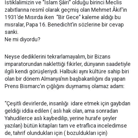
İstiklalimizin ve “İslam Şâiri” olduğu birinci Meclis
zabıtlarına resmî olarak geçmiş olan Mehmet Âkif’in
1931’de Mısırda iken “Bir Gece” kaleme aldığı bu
mısralar, Papa 16. Benedicht’in sözlerine bir cevap
sanki.
Ne mi diyordu?
Neyse dediklerini tekrarlamayalım, bir Bizans
imparatorundan naklettiği fikirler, dünyanın saadetiyle
ilgili kendi görüşleriydi. Halbuki aynı kültüre sahip biri
olan bir dönem Almanya’nın başbakanlığını da yapan
Prens Bismarc’ın çığlığını duymamış olamaz adam:
“Çeşitli devirlerde, insanlığı idare etmek için gaybdan
geldiği iddia edilen ( aslı hak olan, ama sonradan
Yahudilerce aslı kaybedilip, yerine hurafe şeyler
yazılan) bütün kitapları tam ve etraflıca inceledimse
de, tahrif olundukları için ( bozuldukları için)