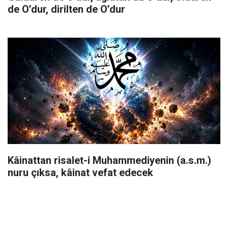
de O’dur, dirilten de O’dur
Kâinattan risalet-i Muhammediyenin (a.s.m.)
nuru çıksa, kâinat vefat edecek