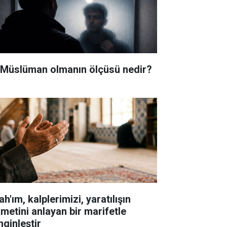
i Müslüman olmanın ölçüsü nedir?
ah'ım, kalplerimizi, yaratılışın
kmetini anlayan bir marifetle
nginleştir