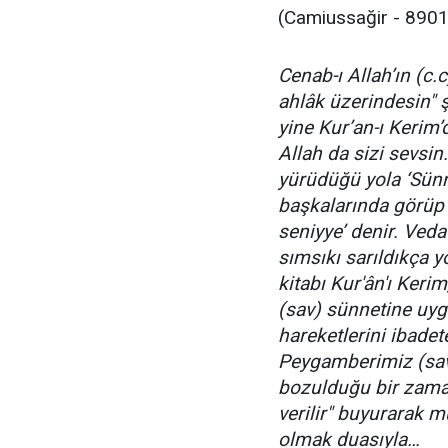
(Camiussağir - 8901
Cenab-ı Allah’ın (c.
ahlâk üzerindesin"
yine Kur’an-ı Kerim’
Allah da sizi sevsin.
yürüdüğü yola ‘Sünne
başkalarında görüp 
seniyye’ denir. Veda
sımsıkı sarıldıkça y
kitabı Kur'ân'ı Keri
(sav) sünnetine uyg
hareketlerini ibadet
Peygamberimiz (sav
bozulduğu bir zama
verilir" buyurarak m
olmak duasıyla…