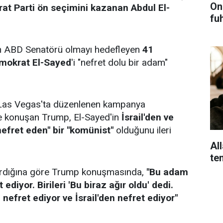
On
rat Parti ön seçimini kazanan Abdul El-
fu
n ABD Senatörü olmayı hedefleyen
41
emokrat El-Sayed
'i "nefret dolu bir adam"
Las Vegas'ta düzenlenen kampanya
ikte konuşan Trump, El-Sayed'in
İsrail'den ve
efret eden" bir "komünist"
olduğunu ileri
Al
te
ardığına göre Trump konuşmasında,
"Bu adam
ediyor. Birileri 'Bu biraz ağır oldu' dedi.
nefret ediyor ve İsrail'den nefret ediyor"