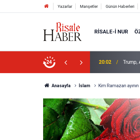
Yazarlar
Manşetler
Günün Haberleri
RISALE-I NUR
Ö
an Müslüman adaya kin kustu
24
16:00
Canlılar
Anasayfa
İslam
Kim Ramazan ayının ge