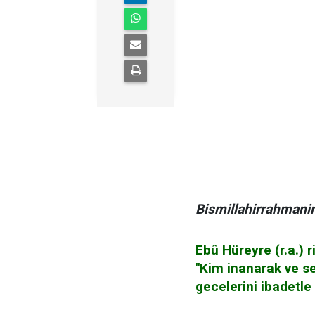
Bismillahirrahmani
Ebû Hüreyre (r.a.) r
"Kim inanarak ve s
gecelerini ibadetle