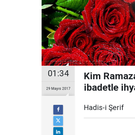
01:34
Kim Ramazan
ibadetle ihy
29 Mayıs 2017
Hadis-i Şerif