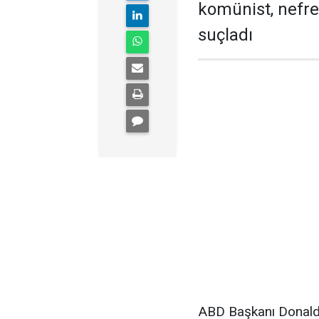
komünist, nefret
suçladı
ABD Başkanı Donal