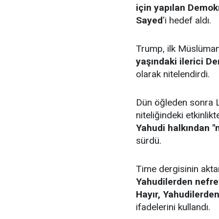
için yapılan Demok
Sayed
'i hedef aldı.
Trump, ilk Müslüma
yaşındaki ilerici D
olarak nitelendirdi.
Dün öğleden sonra 
niteliğindeki etkinl
Yahudi halkından "n
sürdü.
Time dergisinin akt
Yahudilerden nefret 
Hayır, Yahudilerden 
ifadelerini kullandı.