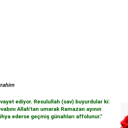
rrahim
ivayet ediyor. Resulullah (sav) buyurdular ki:
evabını Allah'tan umarak Ramazan ayının
 ihya ederse geçmiş günahları affolunur."