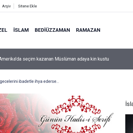
Arşiv
Sitene Ekle
ZEL
İSLAM
BEDIÜZZAMAN
RAMAZAN
 niye iki gözlü?
celerini ibadetle ihya ederse...
İs