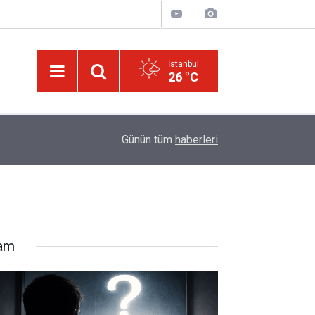
İstanbul
26 °C
15:35
Sosyal medya, derslerde başarısızlığa yol açıyo
Günün tüm
haberleri
lam