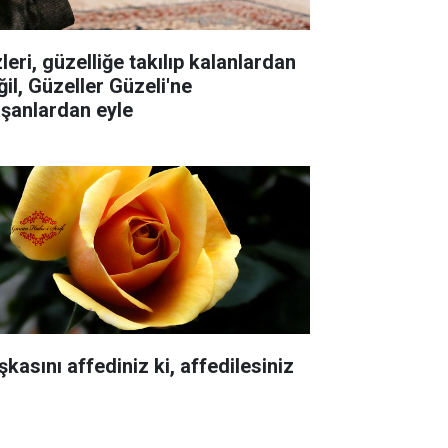
leri, güzelliğe takılıp kalanlardan
ğil, Güzeller Güzeli'ne
aşanlardan eyle
kasını affediniz ki, affedilesiniz