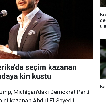
Biz
de
ul
rika'da seçim kazanan
daya kin kustu
Baş
ump, Michigan'daki Demokrat Parti
ini kazanan Abdul El-Sayed'i