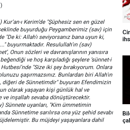
)
c) Kur’an-ı Kerim’de "Şüphesiz sen en güzel
 şeklinde buyurduğu Peygamberimiz (sav) için
Ci
de "De ki: Allah'ı seviyorsanız bana uyun ki,
ih
..." buyurmaktadır. Resulullah’ın (sav)
t’, Onun sözleri ve davranışlarının yanısıra
beğendiği ve hoş karşıladığı şeylere ‘sünnet-i
 Hutbesi’nde "Size iki şey bırakıyorum. Onlara
olunuzu şaşırmazsınız. Bunlardan biri Allah'ın
m, diğeri de Sünnetimdir" buyuran Efendimizin
un olarak yaşayan kişi günlük hal ve
e ve inşallah sevaba dönüştürecektir.
) Sünnete uyanları, "Kim ümmetimin
nda Sünnetime sarılırsa ona yüz şehid sevabı
Bil
üjdelemiştir. Bu müjdeyi yaşayanlara dahil
ça