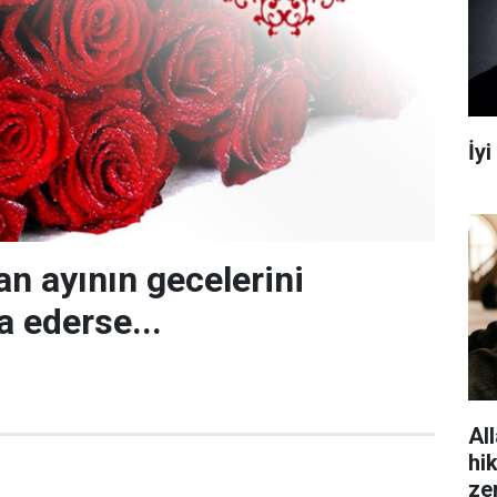
İy
 ayının gecelerini
a ederse...
All
hi
ze