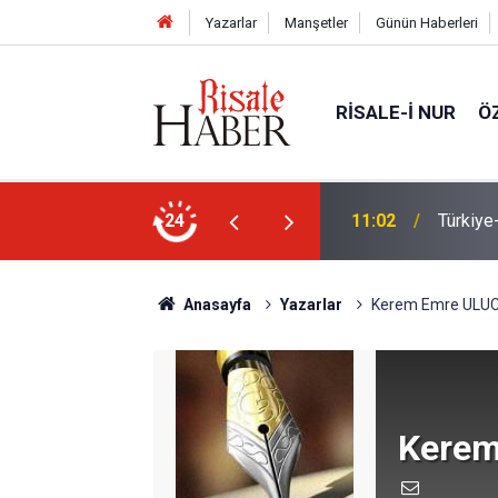
Yazarlar
Manşetler
Günün Haberleri
RISALE-I NUR
Ö
n Anlaşması ve Said Nursi'nin sevinci
24
10:22
İmamdan
Anasayfa
Yazarlar
Kerem Emre ULU
Kere