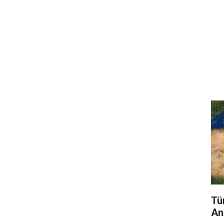
Tü
An