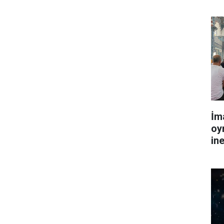
İm
oy
in