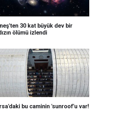
neş'ten 30 kat büyük dev bir
dızın ölümü izlendi
rsa'daki bu caminin 'sunroof'u var!