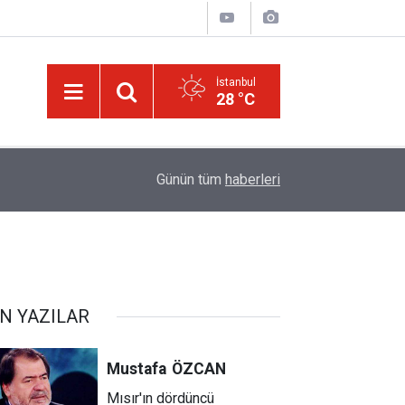
İstanbul
28 °C
ğim!
09:58
Güneş'ten 30 kat büyük dev bir yıldızın ölümü iz
Günün tüm
haberleri
N YAZILAR
Mustafa
ÖZCAN
Mısır'ın dördüncü