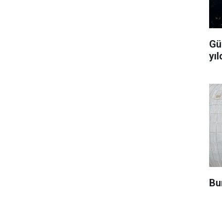
Gü
yıl
Bu