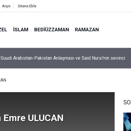
Arşiv
Sitene Ekle
ZEL
İSLAM
BEDIÜZZAMAN
RAMAZAN
, hutbe sırasında telefonla oynayan cemaate tepki: Aşağı inece
CAN
SO
m Emre ULUCAN