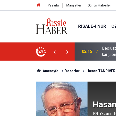
Yazarlar
Manşetler
Günün Haberleri
RISALE-I NUR
Ö
ün bu kelime ile saadet-i ebediye müjdesine
24
01:45
Cimrili
Anasayfa
Yazarlar
Hasan TANRIVER
Hasan
Yazarın T