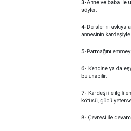
3-Anne ve baba ile 
söyler.
4-Derslerini askıya a
annesinin kardeşiyle
5-Parmağını emmeye 
6- Kendine ya da eşy
bulunabilir.
7- Kardeşi ile ilgili
kötüsü, gücü yeterse,
8- Çevresi ile devaml