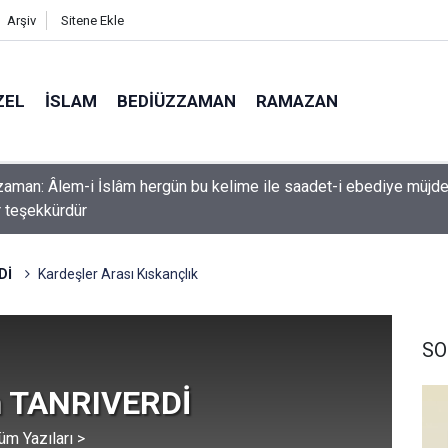
Arşiv
Sitene Ekle
ZEL
İSLAM
BEDIÜZZAMAN
RAMAZAN
k etme ki, Allah da senden ihsanını kesmesin
Dİ
Kardeşler Arası Kıskançlık
SO
 TANRIVERDİ
üm Yazıları >