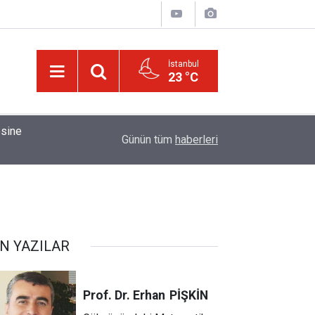
İstanbul
23 °C
01:15
Bildirilmedi mi ki insan için, kendi çalıştığından
Günün tüm
haberleri
N YAZILAR
Prof. Dr. Erhan
PİŞKİN