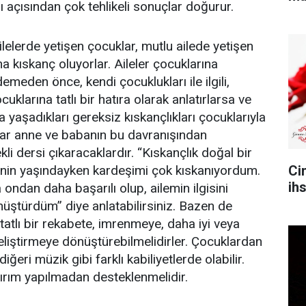
ı açısından çok tehlikeli sonuçlar doğurur.
lelerde yetişen çocuklar, mutlu ailede yetişen
a kıskanç oluyorlar. Aileler çocuklarına
meden önce, kendi çocuklukları ile ilgili,
ocuklarına tatlı bir hatıra olarak anlatırlarsa ve
 yaşadıkları gereksiz kıskançlıkları çocuklarıyla
lar anne ve babanın bu davranışından
rekli dersi çıkaracaklardır. “Kıskançlık doğal bir
Ci
nin yaşındayken kardeşimi çok kıskanıyordum.
ih
 ondan daha başarılı olup, ailemin ilgisini
ştürdüm” diye anlatabilirsiniz. Bazen de
ı tatlı bir rekabete, imrenmeye, daha iyi veya
geliştirmeye dönüştürebilmelidirler. Çocuklardan
 diğeri müzik gibi farklı kabiliyetlerde olabilir.
yırım yapılmadan desteklenmelidir.