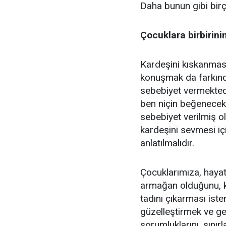
Daha bunun gibi birço
Çocuklara birbirin
Kardeşini kıskanmas
konuşmak da farkınd
sebebiyet vermekted
ben niçin beğenecek
sebebiyet verilmiş 
kardeşini sevmesi iç
anlatılmalıdır.
Çocuklarımıza, hayat
armağan olduğunu, ka
tadını çıkarması iste
güzelleştirmek ve gel
sorumluklarını, sınır