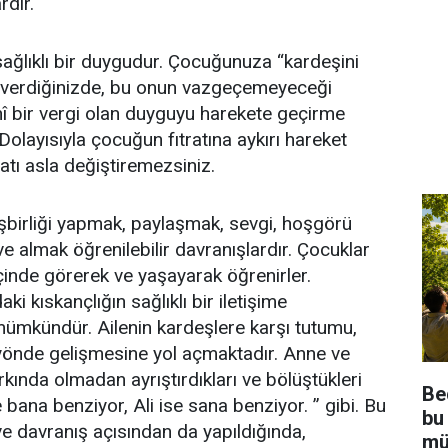
rdır.
sağlıklı bir duygudur. Çocuğunuza “kardeşini
 verdiğinizde, bu onun vazgeçemeyeceği
ahî bir vergi olan duyguyu harekete geçirme
Dolayısıyla çocuğun fıtratına aykırı hareket
atı asla değiştiremezsiniz.
şbirliği yapmak, paylaşmak, sevgi, hoşgörü
 almak öğrenilebilir davranışlardır. Çocuklar
içinde görerek ve yaşayarak öğrenirler.
ki kıskançlığın sağlıklı bir iletişime
ümkündür. Ailenin kardeşlere karşı tutumu,
 yönde gelişmesine yol açmaktadır. Anne ve
kında olmadan ayrıştırdıkları ve bölüştükleri
Be
bana benziyor, Ali ise sana benziyor. ” gibi. Bu
bu
e davranış açısından da yapıldığında,
mü