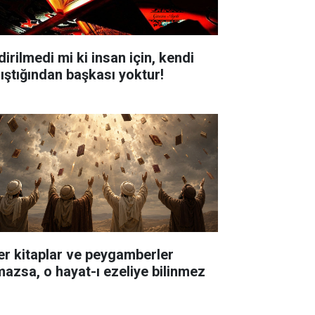
dirilmedi mi ki insan için, kendi
lıştığından başkası yoktur!
er kitaplar ve peygamberler
mazsa, o hayat-ı ezeliye bilinmez