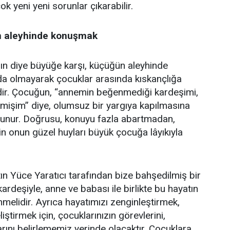
k yeni yeni sorunlar çıkarabilir.
in aleyhinde konuşmak
ın diye büyüğe karşı, küçüğün aleyhinde
a olmayarak çocuklar arasında kıskançlığa
ir. Çocuğun, “annemin beğenmediği kardeşimi,
mişim” diye, olumsuz bir yargıya kapılmasına
olunur. Doğrusu, konuyu fazla abartmadan,
in onun güzel huyları büyük çocuğa lâyıkıyla
ın Yüce Yaratıcı tarafından bize bahşedilmiş bir
rdeşiyle, anne ve babası ile birlikte bu hayatın
nmelidir. Ayrıca hayatımızı zenginleştirmek,
iştirmek için, çocuklarınızın görevlerini,
larını belirlememiz yerinde olacaktır. Çocuklara