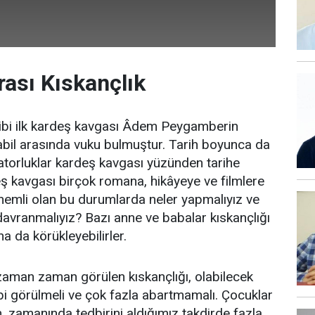
rası Kıskançlık
gibi ilk kardeş kavgası Âdem Peygamberin
 Kabil arasında vuku bulmuştur. Tarih boyunca da
ratorluklar kardeş kavgası yüzünden tarihe
eş kavgası birçok romana, hikâyeye ve filmlere
nemli olan bu durumlarda neler yapmalıyız ve
davranmalıyız? Bazı anne ve babalar kıskançlığı
a da körükleyebilirler.
zaman zaman görülen kıskançlığı, olabilecek
bi görülmeli ve çok fazla abartmamalı. Çocuklar
 zamanında tedbirini aldığımız takdirde fazla