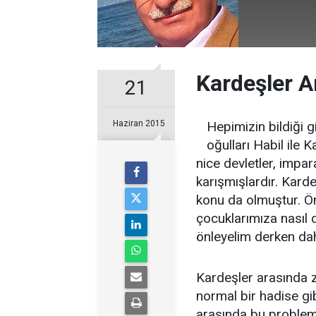
Kardeşler A
21
Haziran 2015
Hepimizin bildiği 
oğulları Habil ile
nice devletler, impa
karışmışlardır. Kard
konu da olmuştur. Ö
çocuklarımıza nasıl 
önleyelim derken dah
Kardeşler arasında 
normal bir hadise gi
arasında bu problem,