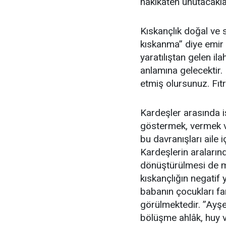
hakikaten unutacakla
Kıskançlık doğal ve 
kıskanma” diye emir
yaratılıştan gelen il
anlamına gelecektir. 
etmiş olursunuz. Fıtr
Kardeşler arasında i
göstermek, vermek ve
bu davranışları aile 
Kardeşlerin aralarında
dönüştürülmesi de m
kıskançlığın negatif
babanın çocukları far
görülmektedir. ”Ayşe 
bölüşme ahlâk, huy v