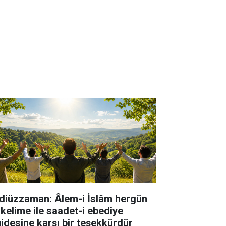
diüzzaman: Âlem-i İslâm hergün
 kelime ile saadet-i ebediye
jdesine karşı bir teşekkürdür