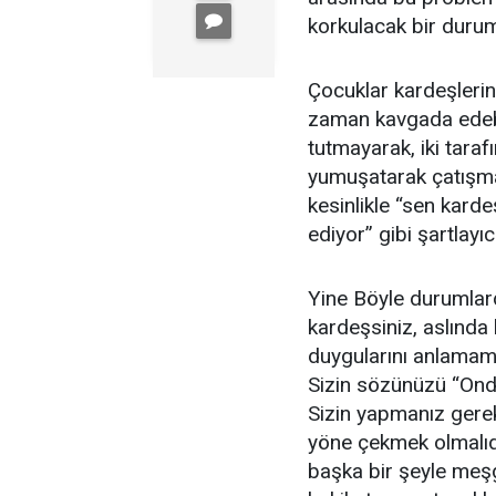
korkulacak bir durum
Çocuklar kardeşlerin
zaman kavgada edebil
tutmayarak, iki taraf
yumuşatarak çatışmal
kesinlikle “sen kard
ediyor” gibi şartlayıc
Yine Böyle durumlard
kardeşsiniz, aslında
duygularını anlamam
Sizin sözünüzü “Onda
Sizin yapmanız gerek
yöne çekmek olmalıdı
başka bir şeyle meş