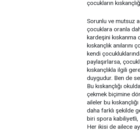
çocukların kıskançlığ
Sorunlu ve mutsuz ai
çocuklara oranla dah
kardeşini kıskanma de
kıskançlık anılarını ç
kendi çocukluklarında
paylaşırlarsa, çocuk
kıskançlıkla ilgili ge
duygudur. Ben de se
Bu kıskançlığı okulda
çekmek biçimine dönü
aileler bu kıskançlığ
daha farklı şekilde 
biri spora kabiliyetli,
Her ikisi de ailece a