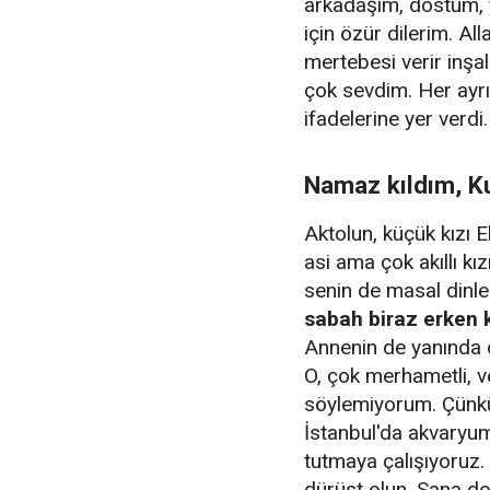
arkadaşım, dostum, y
için özür dilerim. All
mertebesi verir inşal
çok sevdim. Her ayrı
ifadelerine yer verdi.
Namaz kıldım, 
Aktolun, küçük kızı E
asi ama çok akıllı kı
senin de masal dinl
sabah biraz erken 
Annenin de yanında 
O, çok merhametli, ve
söylemiyorum. Çünkü
İstanbul'da akvaryuma
tutmaya çalışıyoruz. S
dürüst olun. Sana d