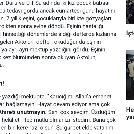
üfer Duru ve Elif Su adında iki kız çocuk babası
rca tedavi gördü ancak cumartesi günü hayatını
n, 7 yıllık eşini, çocuklarıyla birlikte gözyaşları
dikten sonra evine döndü. Eşinin hastalığı
İş
yi hissettiği dönemlerde aldığı defterde kızlarına
a gelen Aktolun, defteri okuduğunda eşinin
Su'ya ayrı ayrı mektup yazdığını gördü. Eşinin
lk kez ölümünden sonra okuyan Aktolun,
u.
n!
 yazdığı mektupta, "Karıcığım, Allah'a emanet
alar bağlamayın. Hayat devam ediyor ama çok
He
Ahireti unutmayın.
Seni çok sevdim. Üzdüğüm
ya
ı helal et. Hep mutlu olmanızı istedim. Bana çok
nden bin kere razı olsun. Şu gurbet elde vatanım,