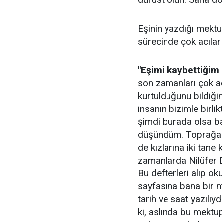
Eşinin yazdığı mektup
sürecinde çok acılar ç
"Eşimi kaybettiğim 
son zamanları çok ac
kurtulduğunu bildiğ
insanın bizimle bir
şimdi burada olsa ba
düşündüm. Toprağa v
de kızlarına iki tane 
zamanlarda Nilüfer Du
Bu defterleri alıp o
sayfasına bana bir 
tarih ve saat yazılıy
ki, aslında bu mektu