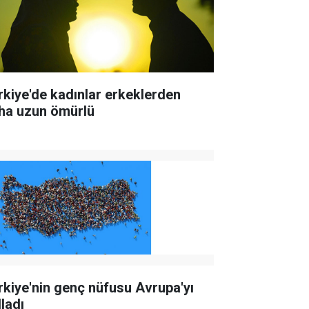
rkiye'de kadınlar erkeklerden
ha uzun ömürlü
rkiye'nin genç nüfusu Avrupa'yı
lladı