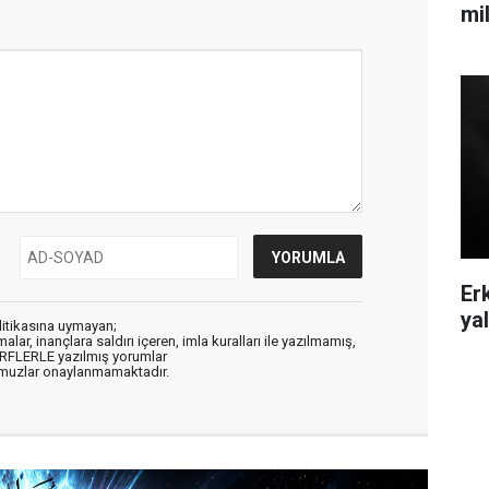
mi
Er
ya
litikasına uymayan;
alar, inançlara saldırı içeren, imla kuralları ile yazılmamış,
ARFLERLE yazılmış yorumlar
muzlar onaylanmamaktadır.