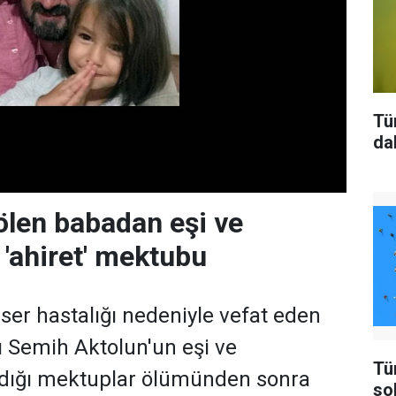
Tü
da
len babadan eşi ve
 'ahiret' mektubu
ser hastalığı nedeniyle vefat eden
ı Semih Aktolun'un eşi ve
Tü
zdığı mektuplar ölümünden sonra
so