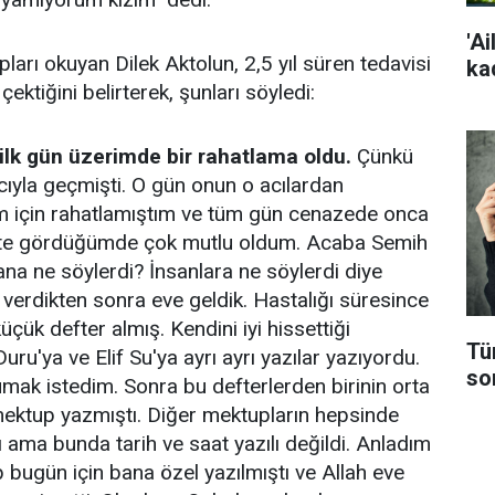
'Ai
ları okuyan Dilek Aktolun, 2,5 yıl süren tedavisi
ka
ektiğini belirterek, şunları söyledi:
ilk gün üzerimde bir rahatlama oldu.
Çünkü
ıyla geçmişti. O gün onun o acılardan
im için rahatlamıştım ve tüm gün cenazede onca
likte gördüğümde çok mutlu oldum. Acaba Semih
na ne söylerdi? İnsanlara ne söylerdi diye
erdikten sonra eve geldik. Hastalığı süresince
küçük defter almış. Kendini iyi hissettiği
Tü
ru'ya ve Elif Su'ya ayrı ayrı yazılar yazıyordu.
so
kumak istedim. Sonra bu defterlerden birinin orta
mektup yazmıştı. Diğer mektupların hepsinde
dı ama bunda tarih ve saat yazılı değildi. Anladım
p bugün için bana özel yazılmıştı ve Allah eve