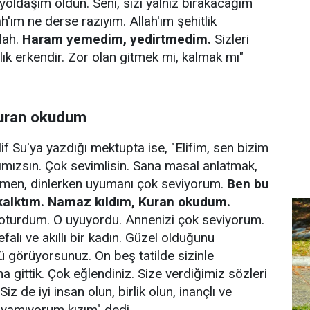
oldaşım oldun. Seni, sizi yalnız bırakacağım
ah'ım ne derse razıyım. Allah'ım şehitlik
lah.
Haram yemedim, yedirtmedim.
Sizleri
lık erkendir. Zor olan gitmek mi, kalmak mı"
Kuran okudum
lif Su'ya yazdığı mektupta ise, "Elifim, sen bizim
zımızsın. Çok sevimlisin. Sana masal anlatmak,
emen, dinlerken uyumanı çok seviyorum.
Ben bu
kalktım. Namaz kıldım, Kuran okudum.
oturdum. O uyuyordu. Annenizi çok seviyorum.
falı ve akıllı bir kadın. Güzel olduğunu
 görüyorsunuz. On beş tatilde sizinle
 gittik. Çok eğlendiniz. Size verdiğimiz sözleri
iz de iyi insan olun, birlik olun, inançlı ve
oyamıyorum kızım" dedi.