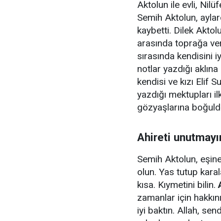
Aktolun ile evli, Nil
Semih Aktolun, ayla
kaybetti. Dilek Aktolu
arasında toprağa ver
sırasında kendisini i
notlar yazdığı aklın
kendisi ve kızı Elif 
yazdığı mektupları i
gözyaşlarına boğuld
Ahireti unutmayı
Semih Aktolun, eşine
olun. Yas tutup kar
kısa. Kıymetini bilin.
zamanlar için hakkın
iyi baktın. Allah, se