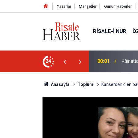
Yazarlar
Manşetler
Günün Haberleri
RISALE-I NUR
Ö
in (a.s.m.) nuru çıksa, kâinat vefat edecek
24
22:35
Sarıkam
Anasayfa
Toplum
Kanserden ölen bab