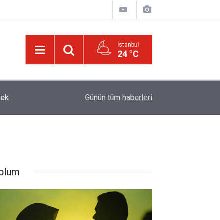
İstanbul
24 °C
21:05
Kur’an'daki bazı şahıs isimlerinin mucizevi yönle
Günün tüm
haberleri
plum