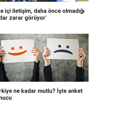
le içi iletişim, daha önce olmadığı
dar zarar görüyor'
rkiye ne kadar mutlu? İşte anket
nucu