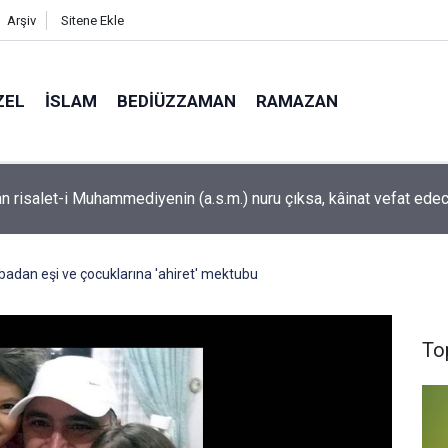
Arşiv
Sitene Ekle
ZEL
İSLAM
BEDIÜZZAMAN
RAMAZAN
ış ormanları rengarenk kelebeklere ev sahipliği yapıyor
adan eşi ve çocuklarına 'ahiret' mektubu
To