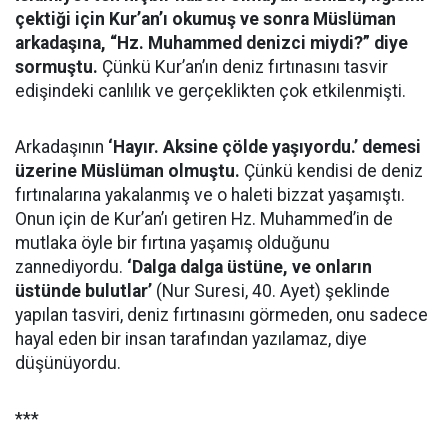
çektiği için Kur’an’ı okumuş ve sonra Müslüman
arkadaşına, “Hz. Muhammed denizci miydi?” diye
sormuştu.
Çünkü Kur’an’ın deniz fırtınasını tasvir
edişindeki canlılık ve gerçeklikten çok etkilenmişti.
Arkadaşının
‘Hayır. Aksine çölde yaşıyordu.’ demesi
üzerine Müslüman olmuştu.
Çünkü kendisi de deniz
fırtınalarına yakalanmış ve o haleti bizzat yaşamıştı.
Onun için de Kur’an’ı getiren Hz. Muhammed’in de
mutlaka öyle bir fırtına yaşamış olduğunu
zannediyordu.
‘Dalga dalga üstüne, ve onların
üstünde bulutlar’
(Nur Suresi, 40. Ayet) şeklinde
yapılan tasviri, deniz fırtınasını görmeden, onu sadece
hayal eden bir insan tarafından yazılamaz, diye
düşünüyordu.
***