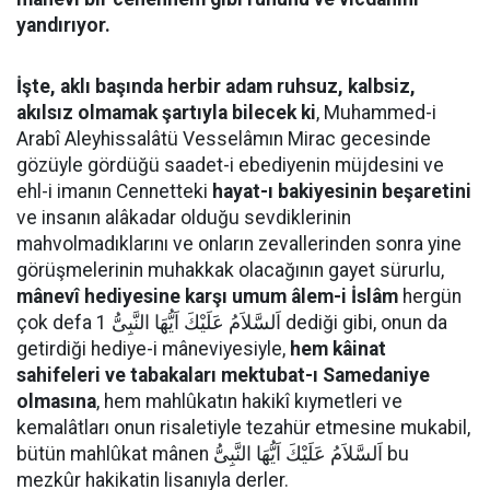
yandırıyor.
İşte, aklı başında herbir adam ruhsuz, kalbsiz,
akılsız olmamak şartıyla bilecek ki
, Muhammed-i
Arabî Aleyhissalâtü Vesselâmın Mirac gecesinde
gözüyle gördüğü saadet-i ebediyenin müjdesini ve
ehl-i imanın Cennetteki
hayat-ı bakiyesinin beşaretini
ve insanın alâkadar olduğu sevdiklerinin
mahvolmadıklarını ve onların zevallerinden sonra yine
görüşmelerinin muhakkak olacağının gayet sürurlu,
mânevî hediyesine karşı umum âlem-i İslâm
hergün
çok defa اَلسَّلاَمُ عَلَيْكَ اَيُّهَا النَّبِىُّ 1 dediği gibi, onun da
getirdiği hediye-i mâneviyesiyle,
hem kâinat
sahifeleri ve tabakaları mektubat-ı Samedaniye
olmasına
, hem mahlûkatın hakikî kıymetleri ve
kemalâtları onun risaletiyle tezahür etmesine mukabil,
bütün mahlûkat mânen اَلسَّلاَمُ عَلَيْكَ اَيُّهَا النَّبِىُّ bu
mezkûr hakikatin lisanıyla derler.