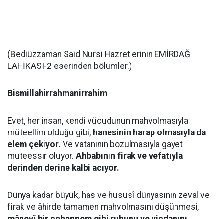
(Bediüzzaman Said Nursi Hazretlerinin EMİRDAĞ
LAHİKASI-2 eserinden bölümler.)
Bismillahirrahmanirrahim
Evet, her insan, kendi vücudunun mahvolmasıyla
müteellim olduğu gibi,
hanesinin harap olmasıyla da
elem çekiyor.
Ve vatanının bozulmasıyla gayet
müteessir oluyor.
Ahbabının firak ve vefatıyla
derinden derine kalbi acıyor.
Dünya kadar büyük, has ve hususî dünyasının zeval ve
firak ve âhirde tamamen mahvolmasını düşünmesi,
mânevî bir cehennem gibi ruhunu ve vicdanını