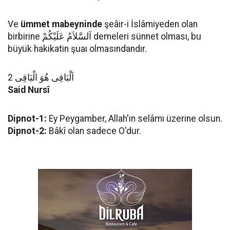
Ve
ümmet mabeyninde
şeâir-i İslâmiyeden olan
birbirine اَلسَّلاَمُ عَلَيْكُمْ demeleri sünnet olması, bu
büyük hakikatin şuaı olmasındandır.
اَلْبَاقِى هُوَ الْبَاقِى 2
Said Nursî
Dipnot-1:
Ey Peygamber, Allah'ın selâmı üzerine olsun.
Dipnot-2:
Bâkî olan sadece O'dur.