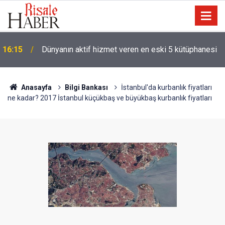
'Hz. Muhammed denizci miydi' sorusu üzerine
14:30
Müslüman oldu
Anasayfa
Bilgi Bankası
İstanbul'da kurbanlık fiyatları
ne kadar? 2017 İstanbul küçükbaş ve büyükbaş kurbanlık fiyatları