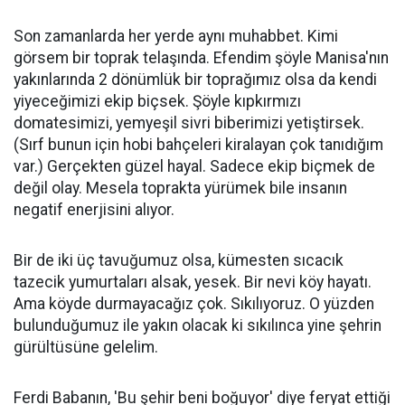
Son zamanlarda her yerde aynı muhabbet. Kimi
görsem bir toprak telaşında. Efendim şöyle
Manisa
'nın
yakınlarında 2 dönümlük bir toprağımız olsa da kendi
yiyeceğimizi ekip biçsek. Şöyle kıpkırmızı
domatesimizi, yemyeşil sivri biberimizi yetiştirsek.
(Sırf bunun için hobi bahçeleri kiralayan çok tanıdığım
var.) Gerçekten güzel hayal. Sadece ekip biçmek de
değil olay. Mesela toprakta yürümek bile insanın
negatif enerjisini alıyor.
Bir de iki üç tavuğumuz olsa, kümesten sıcacık
tazecik yumurtaları alsak, yesek. Bir nevi köy hayatı.
Ama köyde durmayacağız çok. Sıkılıyoruz. O yüzden
bulunduğumuz ile yakın olacak ki sıkılınca yine şehrin
gürültüsüne gelelim.
Ferdi Babanın, 'Bu şehir beni boğuyor' diye feryat ettiği