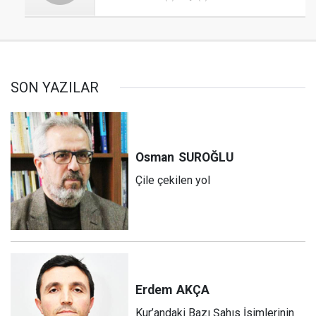
SON YAZILAR
Osman
SUROĞLU
Çile çekilen yol
Erdem
AKÇA
Kur’andaki Bazı Şahıs İsimlerinin