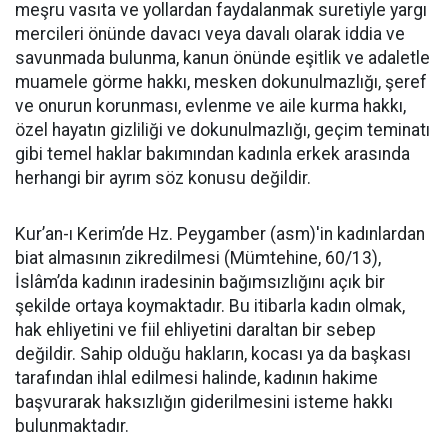
meşru vasıta ve yollardan faydalanmak suretiyle yargı
mercileri önünde davacı veya davalı olarak iddia ve
savunmada bulunma, kanun önünde eşitlik ve adaletle
muamele görme hakkı, mesken dokunulmazlığı, şeref
ve onurun korunması, evlenme ve aile kurma hakkı,
özel hayatın gizliliği ve dokunulmazlığı, geçim teminatı
gibi temel haklar bakımından kadınla erkek arasında
herhangi bir ayrım söz konusu değildir.
Kur’an-ı Kerim’de Hz. Peygamber (asm)'in kadınlardan
biat almasının zikredilmesi (Mümtehine, 60/13),
İslâm’da kadının iradesinin bağımsızlığını açık bir
şekilde ortaya koymaktadır. Bu itibarla kadın olmak,
hak ehliyetini ve fiil ehliyetini daraltan bir sebep
değildir. Sahip olduğu hakların, kocası ya da başkası
tarafından ihlal edilmesi halinde, kadının hakime
başvurarak haksızlığın giderilmesini isteme hakkı
bulunmaktadır.