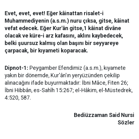
Evet, evet, evet! Eğer kâinattan risalet-i
Muhammediyenin (a.s.m.) nuru çıksa, gitse, kâinat
vefat edecek. Eğer Kur'ân gitse,1 kâinat divâne
olacak ve küre-i arz kafasını, aklını kaybedecek,
belki şuursuz kalmış olan başını bir seyyareye
çarpacak, bir kıyameti koparacak.
Dipnot-1:
Peygamber Efendimiz (a.s.m.), kıyamete
yakın bir dönemde, Kur'ân'ın yeryüzünden çekilip
alınacağını ifade buyurmaktadır: İbni Mâce, Fiten 26;
İbni Hibbân, es-Sahîh 15:267; el-Hâkim, el-Müstedrek,
4:520, 587.
Bediüzzaman Said Nursi
Sözler