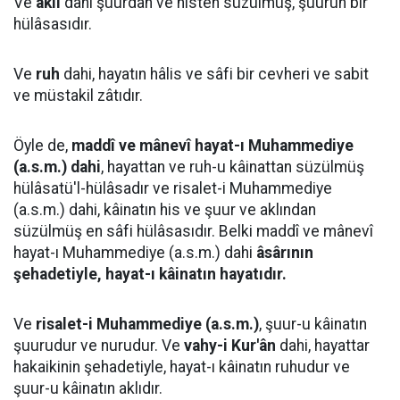
Ve
akıl
dahi şuurdan ve histen süzülmüş, şuurun bir
hülâsasıdır.
Ve
ruh
dahi, hayatın hâlis ve sâfi bir cevheri ve sabit
ve müstakil zâtıdır.
Öyle de,
maddî ve mânevî hayat-ı Muhammediye
(a.s.m.) dahi
, hayattan ve ruh-u kâinattan süzülmüş
hülâsatü'l-hülâsadır ve risalet-i Muhammediye
(a.s.m.) dahi, kâinatın his ve şuur ve aklından
süzülmüş en sâfi hülâsasıdır. Belki maddî ve mânevî
hayat-ı Muhammediye (a.s.m.) dahi
âsârının
şehadetiyle, hayat-ı kâinatın hayatıdır.
Ve
risalet-i Muhammediye (a.s.m.)
, şuur-u kâinatın
şuurudur ve nurudur. Ve
vahy-i Kur'ân
dahi, hayattar
hakaikinin şehadetiyle, hayat-ı kâinatın ruhudur ve
şuur-u kâinatın aklıdır.