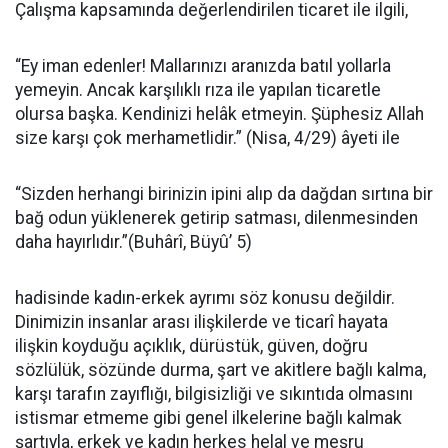
Çalışma kapsamında değerlendirilen ticaret ile ilgili,
“Ey iman edenler! Mallarınızı aranızda batıl yollarla
yemeyin. Ancak karşılıklı rıza ile yapılan ticaretle
olursa başka. Kendinizi helâk etmeyin. Şüphesiz Allah
size karşı çok merhametlidir.” (Nisa, 4/29) âyeti ile
“Sizden herhangi birinizin ipini alıp da dağdan sırtına bir
bağ odun yüklenerek getirip satması, dilenmesinden
daha hayırlıdır.”(Buhârî, Büyû’ 5)
hadisinde kadın-erkek ayrımı söz konusu değildir.
Dinimizin insanlar arası ilişkilerde ve ticarî hayata
ilişkin koyduğu açıklık, dürüstük, güven, doğru
sözlülük, sözünde durma, şart ve akitlere bağlı kalma,
karşı tarafın zayıflığı, bilgisizliği ve sıkıntıda olmasını
istismar etmeme gibi genel ilkelerine bağlı kalmak
şartıyla, erkek ve kadın herkes helal ve meşru