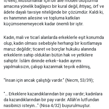
II/484), Müslümanlar için bir aile modeli oluşturma
amacına yönelik bağlayıcı bir kural değil, ihtiyaç, örf ve
âdete dayalı tavsiye niteliğinde bir çözümdür. Kaldı ki,
ev hanımının ailesine ve topluma katkıları
küçümsenemeyecek kadar önemli bir iştir.
Kadın, mali ve ticarî alanlarda erkeklerle eşit konumda
olup, kadın olması sebebiyle herhangi bir kısıtlamaya
maruz değildir; ticaret ve borçlar hukuku alanında
erkeklerin sahip oldukları bütün hak ve yetkilere
sahiptir. İslâm dininde erkek–kadın ayrımı
yapılmaksızın, çalışıp kazanmak teşvik edilmiş,
"İnsan için ancak çalıştığı vardır." (Necm, 53/39);
"… Erkeklere kazandıklarından bir pay vardır; kadınlara
da kazandıklarından bir pay vardır. Allâh'ın lutfundan
nasibinizi isteyin..." (Nisa 4/32) buyurulmuştur.