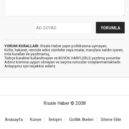
YORUM KURALLARI:
Risale Haber yayın politikasına uymayan;
Küfür, hakaret, rencide edici cümleler veya imalar, inançlara saldırı içeren,
imla kuralları ile yazılmamış,
Türkçe karakter kullanılmayan ve BÜYÜK HARFLERLE yazılmış yorumlar
Adınız kısmına uygun olmayan ve saçma rumuzlar onaylanmamaktadır.
Anlayışınız için teşekkür ederiz.
Risale Haber © 2008
Anasayfa
Künye
İletişim
Gizlilik İlkeleri
Sitene Ekle