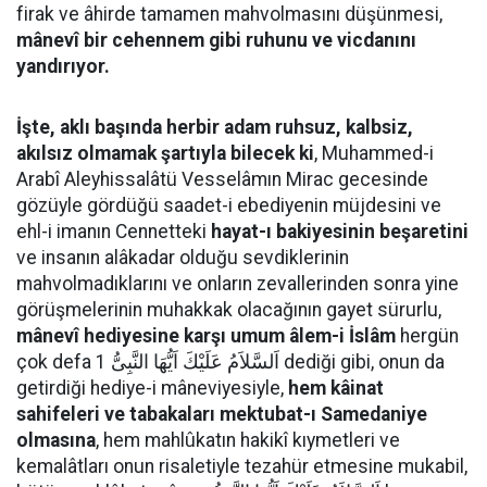
firak ve âhirde tamamen mahvolmasını düşünmesi,
mânevî bir cehennem gibi ruhunu ve vicdanını
yandırıyor.
İşte, aklı başında herbir adam ruhsuz, kalbsiz,
akılsız olmamak şartıyla bilecek ki
, Muhammed-i
Arabî Aleyhissalâtü Vesselâmın Mirac gecesinde
gözüyle gördüğü saadet-i ebediyenin müjdesini ve
ehl-i imanın Cennetteki
hayat-ı bakiyesinin beşaretini
ve insanın alâkadar olduğu sevdiklerinin
mahvolmadıklarını ve onların zevallerinden sonra yine
görüşmelerinin muhakkak olacağının gayet sürurlu,
mânevî hediyesine karşı umum âlem-i İslâm
hergün
çok defa اَلسَّلاَمُ عَلَيْكَ اَيُّهَا النَّبِىُّ 1 dediği gibi, onun da
getirdiği hediye-i mâneviyesiyle,
hem kâinat
sahifeleri ve tabakaları mektubat-ı Samedaniye
olmasına
, hem mahlûkatın hakikî kıymetleri ve
kemalâtları onun risaletiyle tezahür etmesine mukabil,