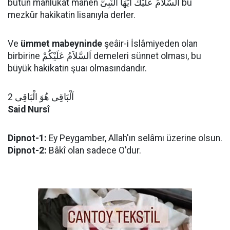
bütün mahlûkat mânen اَلسَّلاَمُ عَلَيْكَ اَيُّهَا النَّبِىُّ bu
mezkûr hakikatin lisanıyla derler.
Ve
ümmet mabeyninde
şeâir-i İslâmiyeden olan
birbirine اَلسَّلاَمُ عَلَيْكُمْ demeleri sünnet olması, bu
büyük hakikatin şuaı olmasındandır.
اَلْبَاقِى هُوَ الْبَاقِى 2
Said Nursî
Dipnot-1:
Ey Peygamber, Allah'ın selâmı üzerine olsun.
Dipnot-2:
Bâkî olan sadece O'dur.