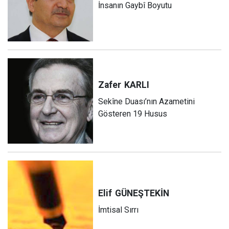
İnsanın Gaybî Boyutu
Zafer
KARLI
Sekîne Duası’nın Azametini
Gösteren 19 Husus
Elif
GÜNEŞTEKİN
İmtisal Sırrı