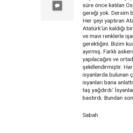
süre önce katılan O
gereği yok. Dersim 
Her şeyi yaptıran Ata
Atatürk'ün kaldığı bi
ve mavi renklerle iş
gerektiğini. Bizim ku
ayırmış. Farklı askeri
yapılacağını ve ortad
şekillendirmiştir. Ha
isyanlarda bulunan ç
isyanları bana anlat
taş yağdırdı.' İsyanla
bastırdı. Bundan sonr
Sabah