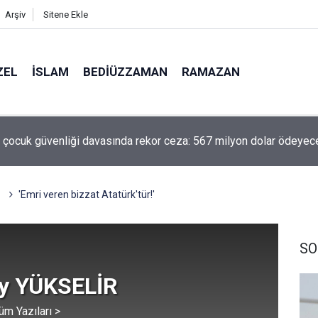
Arşiv
Sitene Ekle
ZEL
İSLAM
BEDIÜZZAMAN
RAMAZAN
ilen yol!
'Emri veren bizzat Atatürk'tür!'
SO
ay YÜKSELİR
üm Yazıları >