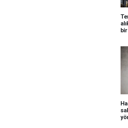
Te
alı
bir
Ha
sa
yö