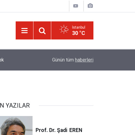
İstanbul
30 °C
Terörist israilin hapishanelerinde alıkonan Filisti
13:30
Günün tüm
haberleri
iki katına çıktı
N YAZILAR
Prof. Dr. Şadi
EREN