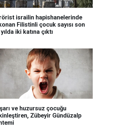
rörist israilin hapishanelerinde
konan Filistinli çocuk sayısı son
 yılda iki katına çıktı
şarı ve huzursuz çocuğu
kinleştiren, Zübeyir Gündüzalp
ntemi