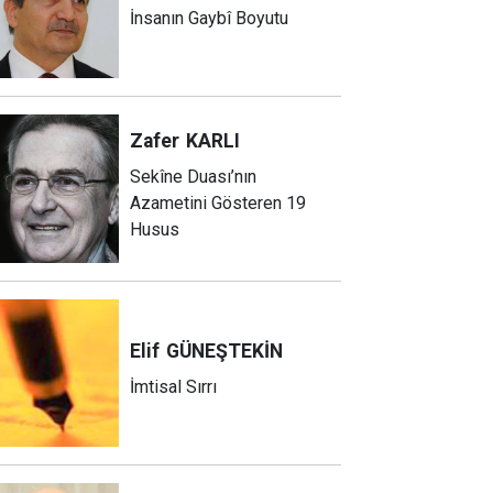
İnsanın Gaybî Boyutu
Zafer
KARLI
Sekîne Duası’nın
Azametini Gösteren 19
Husus
Elif
GÜNEŞTEKİN
İmtisal Sırrı