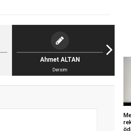
Ahmet ALTAN
Dersim
Me
re
öd