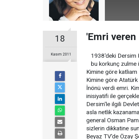
'Emri veren 
18
Kasım 2011
1938'deki Dersim K
bu korkunç zulme im
Kimine göre katliam 
Kimine göre Atatürk
İnönü verdi emri. Ki
inisiyatifi ile gerçekle
Dersim'le ilgili Devl
asla netlik kazanam
general Osman Pamuko
sizlerin dikkatine s
Beyaz TV'de Özay Şend