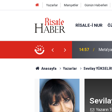
Yazarlar
Manşetler
Günün Haberleri
RISALE-I NUR
Ö
nda rekor ceza: 567 milyon dolar ödeyecek
24
13:40
Çile çek
Anasayfa
Yazarlar
Sevilay YÜKSELİR
Sevil
Yazarın T