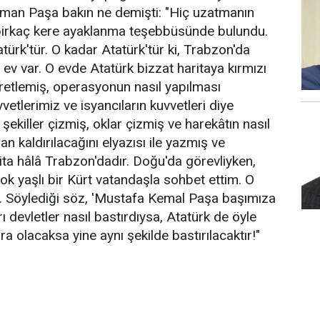
sman Paşa bakın ne demişti: "Hiç uzatmanın
birkaç kere ayaklanma teşebbüsünde bulundu.
türk'tür. O kadar Atatürk'tür ki, Trabzon'da
r ev var. O evde Atatürk bizzat haritaya kırmızı
aretlemiş, operasyonun nasıl yapılması
vvetlerimiz ve isyancıların kuvvetleri diye
 şekiller çizmiş, oklar çizmiş ve harekâtın nasıl
an kaldırılacağını elyazısı ile yazmış ve
rita hâlâ Trabzon'dadır. Doğu'da görevliyken,
ok yaşlı bir Kürt vatandaşla sohbet ettim. O
tı. Söylediği söz, 'Mustafa Kemal Paşa başımıza
rı devletler nasıl bastırdıysa, Atatürk de öyle
a olacaksa yine aynı şekilde bastırılacaktır!"