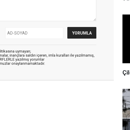
litikasına uymayan;
alar, inançlara saldırı içeren, imla kuralları ile yazılmamış,
ARFLERLE yazılmış yorumlar
muzlar onaylanmamaktadır.
Çil