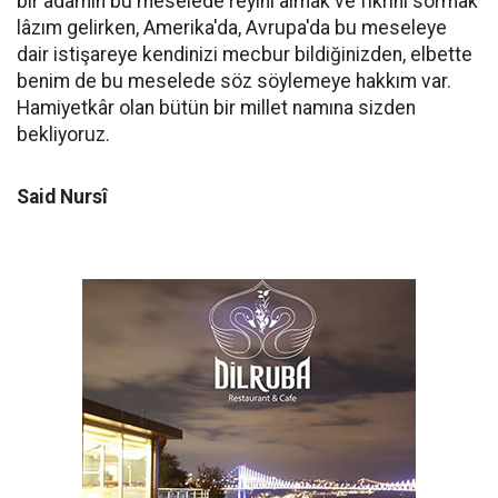
bir adamın bu meselede reyini almak ve fikrini sormak
lâzım gelirken, Amerika'da, Avrupa'da bu meseleye
dair istişareye kendinizi mecbur bildiğinizden, elbette
benim de bu meselede söz söylemeye hakkım var.
Hamiyetkâr olan bütün bir millet namına sizden
bekliyoruz.
Said Nursî