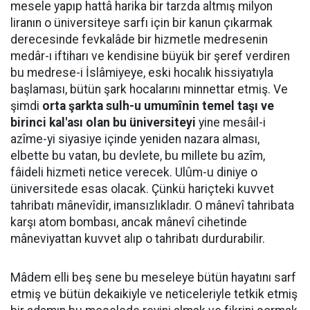
mesele yapıp hattâ harika bir tarzda altmış milyon
liranın o üniversiteye sarfı için bir kanun çıkarmak
derecesinde fevkalâde bir hizmetle medresenin
medâr-ı iftiharı ve kendisine büyük bir şeref verdiren
bu medrese-i İslâmiyeye, eski hocalık hissiyatıyla
başlaması, bütün şark hocalarını minnettar etmiş. Ve
şimdi
orta şarkta sulh-u umumînin temel taşı ve
birinci kal'ası olan bu üniversiteyi
yine mesâil-i
azîme-yi siyasiye içinde yeniden nazara alması,
elbette bu vatan, bu devlete, bu millete bu azîm,
fâideli hizmeti netice verecek. Ulûm-u diniye o
üniversitede esas olacak. Çünkü hariçteki kuvvet
tahribatı mânevîdir, imansızlıkladır. O mânevî tahribata
karşı atom bombası, ancak mânevî cihetinde
mâneviyattan kuvvet alıp o tahribatı durdurabilir.
Mâdem elli beş sene bu meseleye bütün hayatını sarf
etmiş ve bütün dekaikiyle ve neticeleriyle tetkik etmiş