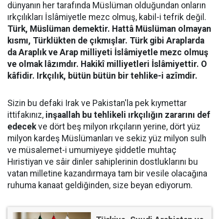
dünyanın her tarafında Müslüman olduğundan onların
ırkçılıkları İslâmiyetle mezc olmuş, kabil-i tefrik değil.
Türk, Müslüman demektir. Hattâ Müslüman olmayan
kısmı, Türklükten de çıkmışlar. Türk gibi Araplarda
da Araplık ve Arap milliyeti İslâmiyetle mezc olmuş
ve olmak lâzımdır. Hakikî milliyetleri İslâmiyettir. O
kâfidir. Irkçılık, bütün bütün bir tehlike-i azîmdir.
Sizin bu defaki Irak ve Pakistan'la pek kıymettar
ittifakınız,
inşaallah bu tehlikeli ırkçılığın zararını def
edecek
ve dört beş milyon ırkçıların yerine, dört yüz
milyon kardeş Müslümanları ve sekiz yüz milyon sulh
ve müsalemet-i umumiyeye şiddetle muhtaç
Hıristiyan ve sâir dinler sahiplerinin dostluklarını bu
vatan milletine kazandırmaya tam bir vesile olacağına
ruhuma kanaat geldiğinden, size beyan ediyorum.