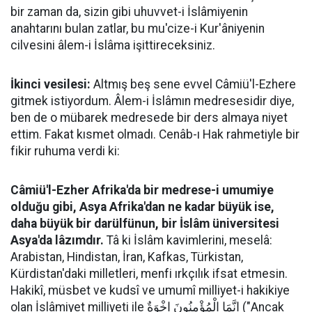
bir zaman da, sizin gibi uhuvvet-i İslâmiyenin
anahtarını bulan zatlar, bu mu'cize-i Kur'âniyenin
cilvesini âlem-i İslâma işittireceksiniz.
İkinci vesilesi:
Altmış beş sene evvel Câmiü'l-Ezhere
gitmek istiyordum. Âlem-i İslâmın medresesidir diye,
ben de o mübarek medresede bir ders almaya niyet
ettim. Fakat kısmet olmadı. Cenâb-ı Hak rahmetiyle bir
fikir ruhuma verdi ki:
Câmiü'l-Ezher Afrika'da bir medrese-i umumiye
olduğu gibi, Asya Afrika'dan ne kadar büyük ise,
daha büyük bir darülfünun, bir İslâm üniversitesi
Asya'da lâzımdır.
Tâ ki İslâm kavimlerini, meselâ:
Arabistan, Hindistan, İran, Kafkas, Türkistan,
Kürdistan'daki milletleri, menfi ırkçılık ifsat etmesin.
Hakikî, müsbet ve kudsî ve umumî milliyet-i hakikiye
olan İslâmiyet milliyeti ile اِنَّمَا الْمُؤْمِنُونَ اِخْوَةٌ ("Ancak