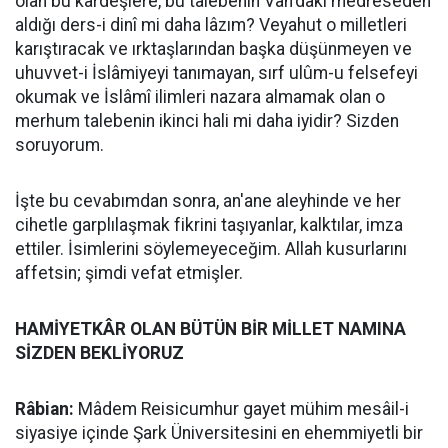
olan bu kardeşlere, bu talebenin Van'daki medreseden
aldığı ders-i dinî mi daha lâzım? Veyahut o milletleri
karıştıracak ve ırktaşlarından başka düşünmeyen ve
uhuvvet-i İslâmiyeyi tanımayan, sırf ulûm-u felsefeyi
okumak ve İslâmî ilimleri nazara almamak olan o
merhum talebenin ikinci hali mi daha iyidir? Sizden
soruyorum.
İşte bu cevabımdan sonra, an'ane aleyhinde ve her
cihetle garplılaşmak fikrini taşıyanlar, kalktılar, imza
ettiler. İsimlerini söylemeyeceğim. Allah kusurlarını
affetsin; şimdi vefat etmişler.
HAMİYETKÂR OLAN BÜTÜN BİR MİLLET NAMINA
SİZDEN BEKLİYORUZ
Râbian:
Mâdem Reisicumhur gayet mühim mesâil-i
siyasiye içinde Şark Üniversitesini en ehemmiyetli bir