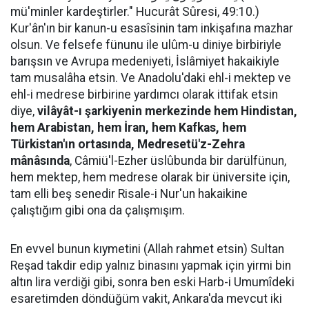
mü'minler kardeştirler." Hucurât Sûresi, 49:10.)
Kur'ân'ın bir kanun-u esasîsinin tam inkişafına mazhar
olsun. Ve felsefe fünunu ile ulûm-u diniye birbiriyle
barışsın ve Avrupa medeniyeti, İslâmiyet hakaikiyle
tam musalâha etsin. Ve Anadolu'daki ehl-i mektep ve
ehl-i medrese birbirine yardımcı olarak ittifak etsin
diye,
vilâyât-ı şarkiyenin merkezinde hem Hindistan,
hem Arabistan, hem İran, hem Kafkas, hem
Türkistan'ın ortasında, Medresetü'z-Zehra
mânâsında
, Câmiü'l-Ezher üslûbunda bir darülfünun,
hem mektep, hem medrese olarak bir üniversite için,
tam elli beş senedir Risale-i Nur'un hakaikine
çalıştığım gibi ona da çalışmışım.
En evvel bunun kıymetini (Allah rahmet etsin) Sultan
Reşad takdir edip yalnız binasını yapmak için yirmi bin
altın lira verdiği gibi, sonra ben eski Harb-i Umumîdeki
esaretimden döndüğüm vakit, Ankara'da mevcut iki