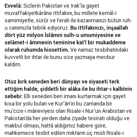
Evvelâ:
Sizlerin Pakistan ve Irak'la gayet
muvaffakiyetkârâne ittifakını, bu millete kemâl-i
samimiyetle, sürûr ve ferah ile kazanmanızı bütün ruh-
u canımızla tebrik ediyoruz.
Bu ittifakınızı, inşaallah
dört yüz milyon İslâmın sulh-u umumiyesine ve
selâmet-i âmmenin teminine kat'î bir mukaddeme
olarak ruhumda hissettim.
Ve namaz tesbihatındaki
kuvvetli bir ihtar ile bunu size yazmaya mecbur
kaldım.
Otuz kırk seneden beri dünyayı ve siyaseti terk
ettiğim halde, şiddetli bir alâka ile bu ihtar-ı kalbînin
sebebi:
Elli seneden beri imanı kurtarmak için gayet
kısa bir yolu bulan ve Kur'ân'ın bu zamanda bir
mu'cize-i mâneviyesi olan Risale-i Nur'un Arabistan ve
Pakistan'da her yerden daha ziyade tesiratı olduğu ve
makbul olması, hattâ aldığımız habere göre,
mahkemece tesbit edilen miktarın üç misli Risale-i