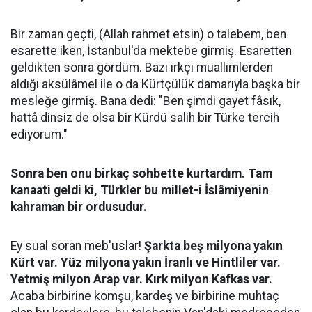
Bir zaman geçti, (Allah rahmet etsin) o talebem, ben
esarette iken, İstanbul'da mektebe girmiş. Esaretten
geldikten sonra gördüm. Bazı ırkçı muallimlerden
aldığı aksülâmel ile o da Kürtçülük damarıyla başka bir
mesleğe girmiş. Bana dedi: "Ben şimdi gayet fâsık,
hattâ dinsiz de olsa bir Kürdü salih bir Türke tercih
ediyorum."
Sonra ben onu birkaç sohbette kurtardım. Tam
kanaati geldi ki, Türkler bu millet-i İslâmiyenin
kahraman bir ordusudur.
Ey sual soran meb'uslar!
Şarkta beş milyona yakın
Kürt var. Yüz milyona yakın İranlı ve Hintliler var.
Yetmiş milyon Arap var. Kırk milyon Kafkas var.
Acaba birbirine komşu, kardeş ve birbirine muhtaç