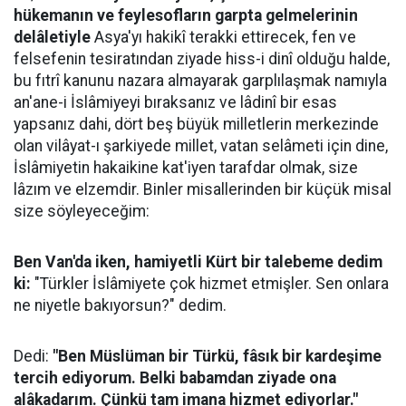
hükemanın ve feylesofların garpta gelmelerinin
delâletiyle
Asya'yı hakikî terakki ettirecek, fen ve
felsefenin tesiratından ziyade hiss-i dinî olduğu halde,
bu fıtrî kanunu nazara almayarak garplılaşmak namıyla
an'ane-i İslâmiyeyi bıraksanız ve lâdinî bir esas
yapsanız dahi, dört beş büyük milletlerin merkezinde
olan vilâyat-ı şarkiyede millet, vatan selâmeti için dine,
İslâmiyetin hakaikine kat'iyen tarafdar olmak, size
lâzım ve elzemdir. Binler misallerinden bir küçük misal
size söyleyeceğim:
Ben Van'da iken, hamiyetli Kürt bir talebeme dedim
ki:
"Türkler İslâmiyete çok hizmet etmişler. Sen onlara
ne niyetle bakıyorsun?" dedim.
Dedi:
"Ben Müslüman bir Türkü, fâsık bir kardeşime
tercih ediyorum. Belki babamdan ziyade ona
alâkadarım. Çünkü tam imana hizmet ediyorlar."