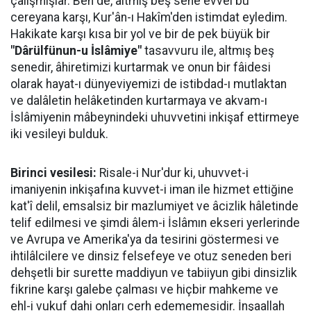
çalışmışlar. Ben de, altmış beş sene evvel bu
cereyana karşı, Kur'ân-ı Hakîm'den istimdat eyledim.
Hakikate karşı kısa bir yol ve bir de pek büyük bir
"Dârülfünun-u İslâmiye"
tasavvuru ile, altmış beş
senedir, âhiretimizi kurtarmak ve onun bir fâidesi
olarak hayat-ı dünyeviyemizi de istibdad-ı mutlaktan
ve dalâletin helâketinden kurtarmaya ve akvam-ı
İslâmiyenin mâbeynindeki uhuvvetini inkişaf ettirmeye
iki vesileyi bulduk.
Birinci vesilesi:
Risale-i Nur'dur ki, uhuvvet-i
imaniyenin inkişafına kuvvet-i iman ile hizmet ettiğine
kat'î delil, emsalsiz bir mazlumiyet ve âcizlik hâletinde
telif edilmesi ve şimdi âlem-i İslâmın ekseri yerlerinde
ve Avrupa ve Amerika'ya da tesirini göstermesi ve
ihtilâlcilere ve dinsiz felsefeye ve otuz seneden beri
dehşetli bir surette maddiyun ve tabiiyun gibi dinsizlik
fikrine karşı galebe çalması ve hiçbir mahkeme ve
ehl-i vukuf dahi onları cerh edememesidir. İnşaallah