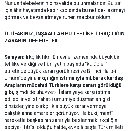
Nur'un talebelerinin o havalide bulunmalarıdır. Bu sır
için âhir hayatımda kabir kapısında bu netice-i azîmeyi
görmek ve beyan etmeye ruhen mecbur oldum.
İTTİFAKINIZ, İNŞAALLAH BU TEHLİKELİ IRKÇILIĞIN
ZARARINI DEF EDECEK
Saniyen:
Irkçılık fikri, Emevîler zamanında büyük bir
tehlike verdiği ve hürriyetin başında "kulüpler"
suretinde büyük zararı görülmesi ve Birinci Harb-i
Umumîde yine
ırkçılığın istimaliyle mübarek kardeş
Arapların mücahid Türklere karşı zararı görüldüğü
gibi,
şimdi de uhuvvet-i İslâmiyeye karşı istimal
edilebilir ve istirahat-i umumiye düşmanları gizli
dinsizler, yine o ırkçılıkla büyük zarar vermeye
çalıştıklarına emareler görünüyor. Halbuki, menfî
hareketle başkasının zararıyla beslenmek ırkçılığın
seciye-i fıtrîsi olduğu halde, evvelâ başta Türk milleti