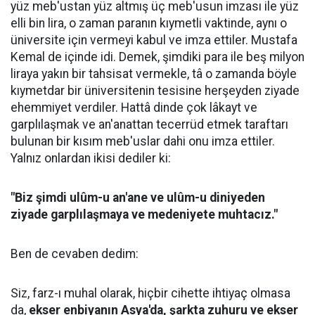
yüz meb'ustan yüz altmış üç meb'usun imzası ile yüz
elli bin lira, o zaman paranın kıymetli vaktinde, aynı o
üniversite için vermeyi kabul ve imza ettiler. Mustafa
Kemal de içinde idi. Demek, şimdiki para ile beş milyon
liraya yakın bir tahsisat vermekle, tâ o zamanda böyle
kıymetdar bir üniversitenin tesisine herşeyden ziyade
ehemmiyet verdiler. Hattâ dinde çok lâkayt ve
garplılaşmak ve an'anattan tecerrüd etmek taraftarı
bulunan bir kısım meb'uslar dahi onu imza ettiler.
Yalnız onlardan ikisi dediler ki:
"Biz şimdi ulûm-u an'ane ve ulûm-u diniyeden
ziyade garplılaşmaya ve medeniyete muhtacız."
Ben de cevaben dedim:
Siz, farz-ı muhal olarak, hiçbir cihette ihtiyaç olmasa
da,
ekser enbiyanın Asya'da, şarkta zuhuru ve ekser