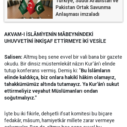
Türkiye, Suudi Arabistan ve
Pakistan Ortak Savunma
Anlaşması imzaladı
AKVAM-I İSLÂMİYENİN MÂBEYNİNDEKİ
UHUVVETİNİ İNKİŞAF ETTİRMEYE İKİ VESİLE
Salisen:
Altmış beş sene evvel bir vali bana bir gazete
okudu. Bir dinsiz müstemlekât nâzırı Kur'ân'ı elinde
tutup konferans vermiş. Demiş ki: "
Bu İslâmların
elinde kaldıkça, biz onlara hakikî hâkim olamayız,
tahakkümümüz altında tutamayız. Ya Kur'ân'ı sukut
ettirmeliyiz veyahut Müslümanları ondan
soğutmalıyız."
İşte bu iki fikirle, dehşetli ifsat komitesi bu biçare
fedakâr, mâsum, hamiyetkâr millete zarar vermeye