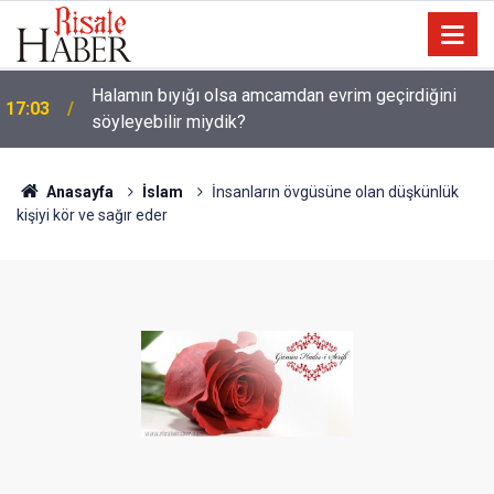
Halamın bıyığı olsa amcamdan evrim geçirdiğini
17:03
Güneş Tutulması 12 Ağustos'ta: Türkiye'den
söyleyebilir miydik?
16:05
görülecek mi?
Anasayfa
İslam
İnsanların övgüsüne olan düşkünlük
kişiyi kör ve sağır eder