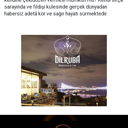
kendine çekidüzen ver­mesi mümkün mü? Kendi sırça
sarayında ve fildişi kulesinde gerçek dünyadan
habersiz adetâ kör ve sağır hayatı sürmektedir.