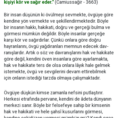
kişiyi kör ve sağır eder."
(Camiussağir - 3663)
Bir insan düşünün ki övülmeyi sevmekte, övgüye göre
kendine yön vermekte ve şekillendirmektedir. Böyle
bir insanın hakkı, hakikati, doğru ve gerçeği bulma ve
görmesi mümkün değildir. Böyle insanlar gerçeğe
karşı kör ve sağırdırlar. Çünkü onlara göre doğru
hayranlarını, övgü yağdıranları memnun edecek dav­
ranışlardır. Artık o söz ve davranışlarını hak ve hakikate
göre değil, kendini öven insanlara göre ayarlamakta,
hak ve hakikate ters de olsa onlara lâyık hale gelmek
istemekte, övgü ve sevgilerini devam ettirebilmek
için onların istediği tarzda olmaya çalışmaktadır.
Övgüye düşkün kimse zamanla nefsini putlaştırır.
Herkesi etrafında perva­ne, kendini de âdeta dünyanın
merkezi sanır. Böyle bir felsefeye sahip bir kim­senin
hak ve hakikati ve hele şahsî kusurlarını görmesi,