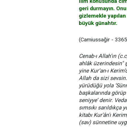
İlim konusunda cim
geri durmayın. Onu 
gizlemekle yapılan
büyük günahtır.
(Camiussağir - 3365
Cenab-ı Allah’ın (c.
ahlâk üzerindesin"
yine Kur’an-ı Kerim’
Allah da sizi sevsin.
yürüdüğü yola ‘Sünne
başkalarında görüp 
seniyye’ denir. Veda
sımsıkı sarıldıkça y
kitabı Kur'ân'ı Keri
(sav) sünnetine uyg