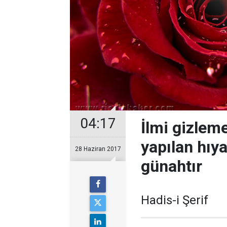
04:17
İlmi gizlem
yapılan hıy
28 Haziran 2017
günahtır
Hadis-i Şerif