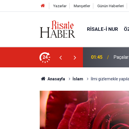
Yazarlar
Manşetler
Günün Haberleri
RISALE-I NUR
Ö
en mahvolmasını düşünmesi, insanın ruhunu
24
01:45
Paçalar
Anasayfa
İslam
İlmi gizlemekle yapı