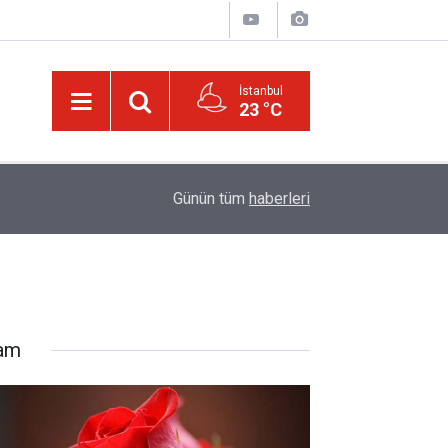
İstanbul
23 °C
01:15
Güldüren de O’dur, ağlatan da O’dur, öldüren de O’
Günün tüm
haberleri
lam