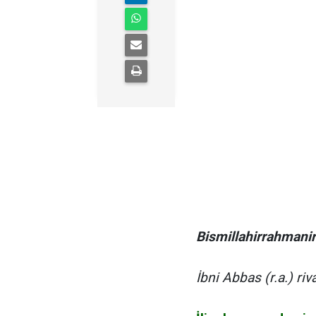
Bismillahirrahmani
İbni Abbas (r.a.) ri