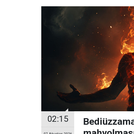
02:15
Bediüzzama
mahvolması