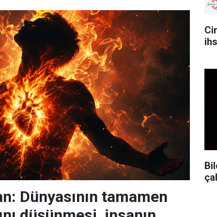
Ci
ih
Bil
ça
n: Dünyasının tamamen
nı düşünmesi, insanın