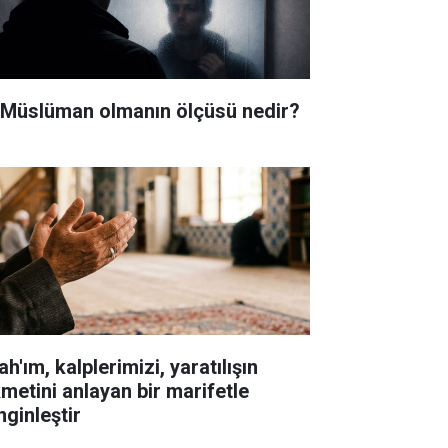
i Müslüman olmanın ölçüsü nedir?
ah'ım, kalplerimizi, yaratılışın
kmetini anlayan bir marifetle
nginleştir