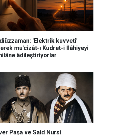
diüzzaman: 'Elektrik kuvveti'
erek mu'cizât-ı Kudret-i İlâhiyeyi
ilâne âdileştiriyorlar
ver Paşa ve Said Nursi