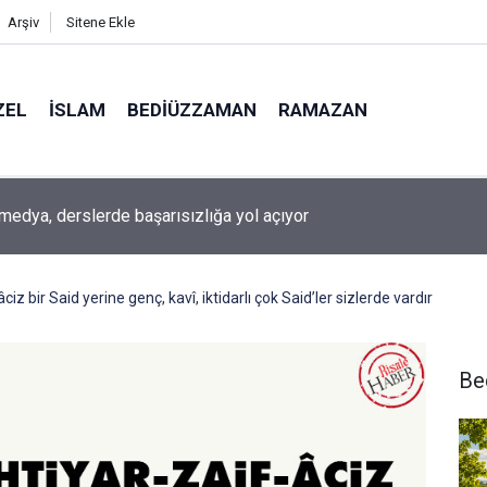
Arşiv
Sitene Ekle
ZEL
İSLAM
BEDIÜZZAMAN
RAMAZAN
medya, derslerde başarısızlığa yol açıyor
 âciz bir Said yerine genç, kavî, iktidarlı çok Said’ler sizlerde vardır
Be