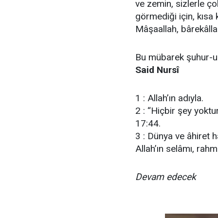
ve zemin, sizlerle 
görmediği için, kısa 
Mâşaallah, bârekâlla
Bu mübarek şuhur-u
Said Nursî
1 : Allah’ın adıyla.
2 : “Hiçbir şey yoktu
17:44.
3 : Dünya ve âhiret h
Allah’ın selâmı, rahm
Devam edecek