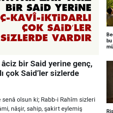
Be
bu
mü
f, âciz bir Said yerine genç,
lı çok Said’ler sizlerde
 senâ olsun ki; Rabb-i Rahîm sizleri
âmi, nâşir, sahip, şakirt eylemiş
Ris