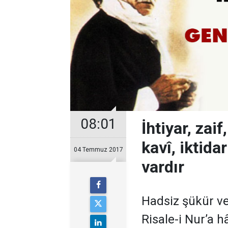
08:01
İhtiyar, zai
kavî, iktidar
04 Temmuz 2017
vardır
Hadsiz şükür ve
Risale-i Nur’a h