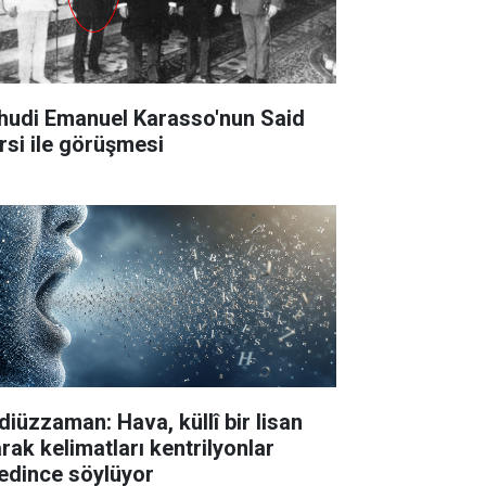
hudi Emanuel Karasso'nun Said
rsi ile görüşmesi
diüzzaman: Hava, küllî bir lisan
arak kelimatları kentrilyonlar
edince söylüyor