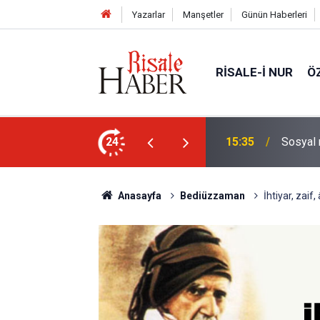
Yazarlar
Manşetler
Günün Haberleri
RISALE-I NUR
Ö
24
15:35
Sosyal 
Anasayfa
Bediüzzaman
İhtiyar, zaif,