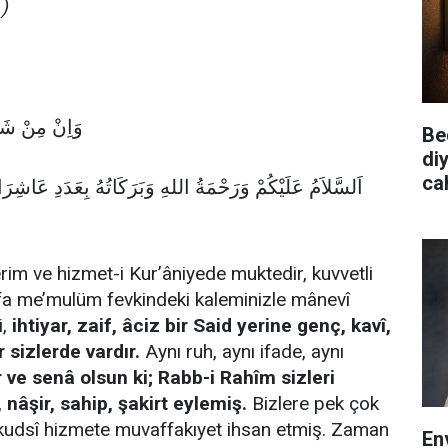
)
2 وَاِنْ مِنْ شَىْءٍ اِلاَّ يُسَبِّحُ بِحَمْدِهِ
Be
diy
cah
اَلسَّلاَمُ عَلَيْكُمْ وَرَحْمَةُ اللهِ وَبَرَكَاتُهُ بِعَدَدِ عَاش
ا
erim ve hizmet-i Kur’âniyede muktedir, kuvvetli
fa me’mulüm fevkindeki kaleminizle mânevî
i,
ihtiyar, zaif, âciz bir Said yerine genç, kavî,
r sizlerde vardır.
Aynı ruh, aynı ifade, aynı
 ve senâ olsun ki; Rabb-i Rahîm sizleri
 nâşir, sahip, şakirt eylemiş.
Bizlere pek çok
 kudsî hizmete muvaffakıyet ihsan etmiş. Zaman
En