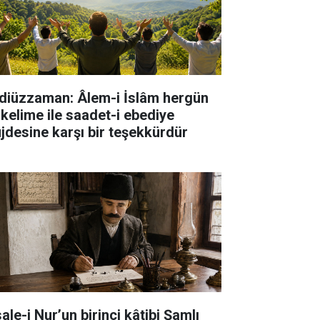
diüzzaman: Âlem-i İslâm hergün
 kelime ile saadet-i ebediye
jdesine karşı bir teşekkürdür
ale-i Nur’un birinci kâtibi Şamlı