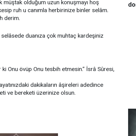
çok müştak olduğum uzun konuşmayı hoş
do
kesip ruh u canımla herbirinize binler selâm.
h derim.
 selâsede duanıza çok muhtaç kardeşiniz
r ki Onu övüp Onu tesbih etmesin.” İsrâ Sûresi,
ayatınızdaki dakikaların âşireleri adedince
eti ve bereketi üzerinize olsun.