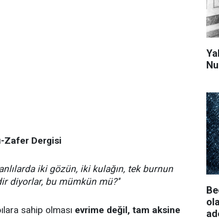
Ya
Nu
ı-Zafer Dergisi
anlılarda iki gözün, iki kulağın, tek burnun
dir diyorlar, bu mümkün mü?''
Be
ol
pılara sahip olması
evrime değil, tam aksine
ad