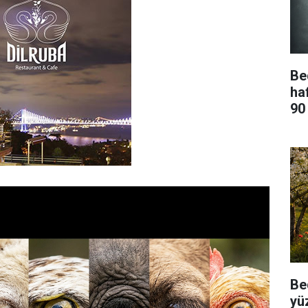
Be
ha
90
Be
yü