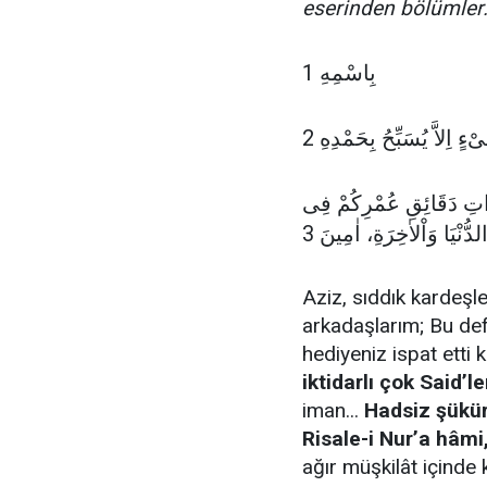
eserinden bölümler.
1 بِاسْمِهِ
ِرَاتِ دَقَائِقِ عُمْرِكُمْ فِى
لدُّنْيَا وَاْلاٰخِرَةِ، اٰمِينَ 3
Aziz, sıddık kardeşl
arkadaşlarım; Bu de
hediyeniz ispat etti k
iktidarlı çok Said’le
iman...
Hadsiz şükür
Risale-i Nur’a hâmi,
ağır müşkilât içinde