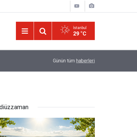
İstanbul
29 °C
israilin esir aldığı Dr. Ebu Safiyye'nin, uğradığı 
14:52
Günün tüm
haberleri
kırıldı
diüzzaman