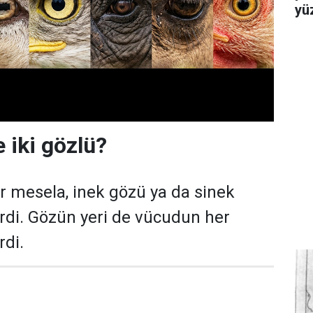
yü
e iki gözlü?
r mesela, inek gözü ya da sinek
irdi. Gözün yeri de vücudun her
rdi.