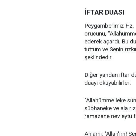
İFTAR DUASI
Peygamberimiz Hz. M
orucunu, “Allahümme 
ederek açardı. Bu dua
tuttum ve Senin rız
şeklindedir.
Diğer yandan iftar 
duayı okuyabilirler:
"Allahümme leke sum
sübhaneke ve ala rız
ramazane nev eytü f
Anlamı: "Allah'ım! Se