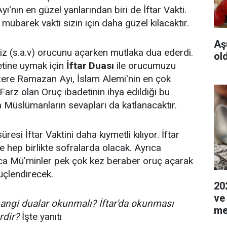
'nın en güzel yanlarından biri de İftar Vakti.
mübarek vakti sizin için daha güzel kılacaktır.
Aş
 (s.a.v) orucunu açarken mutlaka dua ederdi.
ol
etine uymak için
İftar Duası
ile orucumuzu
 üzere Ramazan Ayı, İslam Alemi'nin en çok
 Farz olan Oruç ibadetinin ihya edildiği bu
Müslümanların sevapları da katlanacaktır.
üresi İftar Vaktini daha kıymetli kılıyor. İftar
e hep birlikte sofralarda olacak. Ayrıca
a Mü'minler pek çok kez beraber oruç açarak
üçlendirecek.
20
ve
angi dualar okunmalı? İftar'da okunması
me
rdir?
İşte yanıtı