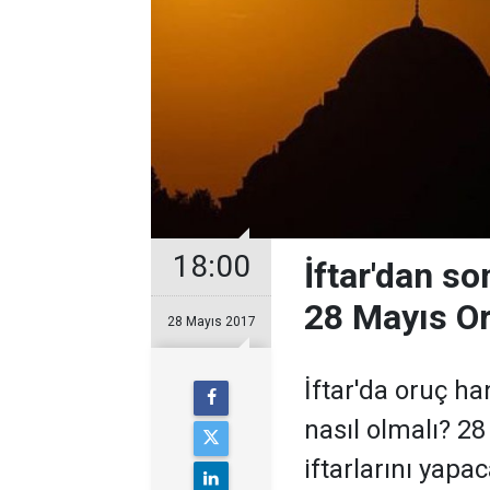
18:00
İftar'dan s
28 Mayıs O
28 Mayıs 2017
İftar'da oruç ha
nasıl olmalı? 28
iftarlarını yap