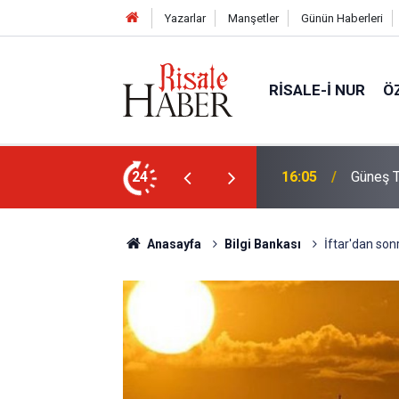
Yazarlar
Manşetler
Günün Haberleri
RISALE-I NUR
Ö
Türkiye'den görülecek mi?
24
14:30
Risale-
Anasayfa
Bilgi Bankası
İftar'dan so