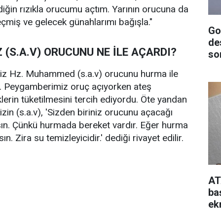
iğin rızıkla orucumu açtım. Yarının orucuna da
eçmiş ve gelecek günahlarımı bağışla."
Go
de
(S.A.V) ORUCUNU NE İLE AÇARDI?
so
z Hz. Muhammed (s.a.v) orucunu hurma ile
i. Peygamberimiz oruç açıyorken ateş
rin tüketilmesini tercih ediyordu. Öte yandan
n (s.a.v), 'Sizden biriniz orucunu açacağı
ın. Çünkü hurmada bereket vardır. Eğer hurma
n. Zira su temizleyicidir.' dediği rivayet edilir.
AT
ba
ek