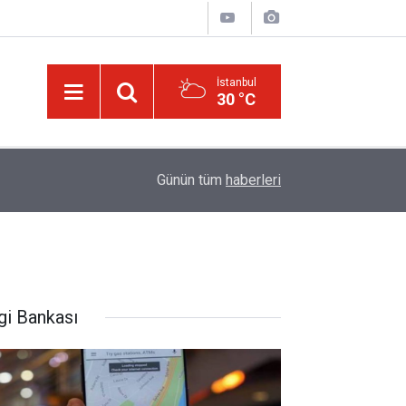
İstanbul
30 °C
Üniversite adaylarına 'Sosyal medyanın yönlendird
14:00
Günün tüm
haberleri
atabilir' uyarısı
gi Bankası