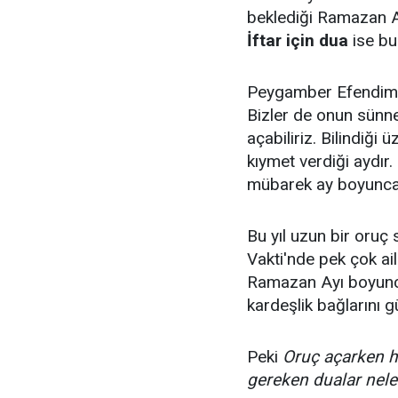
beklediği Ramazan Ayı
İftar için dua
ise bu 
Peygamber Efendimiz
Bizler de onun sünn
açabiliriz. Bilindiği
kıymet verdiği aydır.
mübarek ay boyunca 
Bu yıl uzun bir oruç s
Vakti'nde pek çok ail
Ramazan Ayı boyunc
kardeşlik bağlarını g
Peki
Oruç açarken h
gereken dualar nele