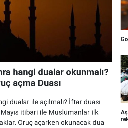
Go
onra hangi dualar okunmalı?
ruç açma Duası
ngi dualar ile açılmalı? İftar duası
 Mayıs itibari ile Müslümanlar ilk
Aş
rek
acaklar. Oruç açarken okunacak dua