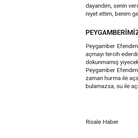
dayandım, senin verd
niyet ettim, benim g
PEYGAMBERİMİZ 
Peygamber Efendimi
açmayı tercih ederd
dokunmamış yiyecekle
Peygamber Efendimizi
zaman hurma ile açs
bulamazsa, su ile açsı
Risale Haber