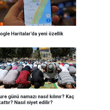
ogle Haritalar'da yeni özellik
ure günü namazı nasıl kılınır? Kaç
attır? Nasıl niyet edilir?