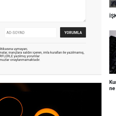
İŞ
litikasına uymayan;
alar, inançlara saldırı içeren, imla kuralları ile yazılmamış,
ARFLERLE yazılmış yorumlar
muzlar onaylanmamaktadır.
Ku
ne