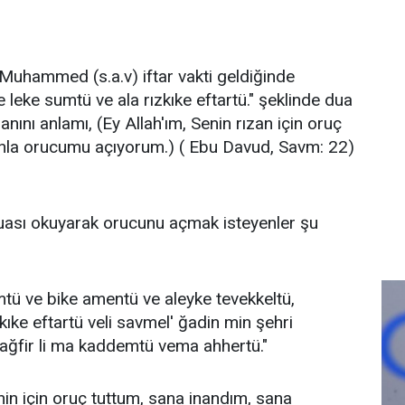
uhammed (s.a.v) iftar vakti geldiğinde
leke sumtü ve ala rızkıke eftartü." şeklinde dua
nını anlamı, (Ey Allah'ım, Senin rızan için oruç
kınla orucumu açıyorum.) ( Ebu Davud, Savm: 22)
duası okuyarak orucunu açmak isteyenler şu
tü ve bike amentü ve aleyke tevekkeltü,
kıke eftartü veli savmel' ğadin min şehri
ağfir li ma kaddemtü vema ahhertü."
nin için oruç tuttum, sana inandım, sana