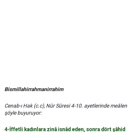
Bismillahirrahmanirrahim
Cenab-ı Hak (c.c), Nûr Sûresi 4-10. ayetlerinde meâlen
şöyle buyuruyor:
4-İffetli kadınlara zinâ isnâd eden, sonra dört şâhid