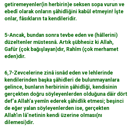
getiremeyenler(in herbirin)e seksen sopa vurun ve
ebedî olarak onların şâhidliğini kabûl etmeyin! İşte
onlar, fâsıkların ta kendileridir.
5-Ancak, bundan sonra tevbe eden ve (hâllerini)
düzeltenler müstesnâ. Artık şübhesiz ki Allah,
Gafûr (çok bağışlayan)dır, Rahîm (çok merhamet
eden)dir.
6,7-Zevcelerine zinâ isnâd eden ve lehlerinde
kendilerinden başka şâhidleri de bulunmayanlara
gelince, bunların herbirinin şâhidliği, kendisinin
gerçekten doğru söyleyenlerden olduğuna dâir dört
def‘a Allah’a yemîn ederek şâhidlik etmesi; beşinci
de eğer yalan söyleyenlerden ise, gerçekten
Allah’ın lâ‘netinin kendi üzerine olması(nı
dilemesi)dir.