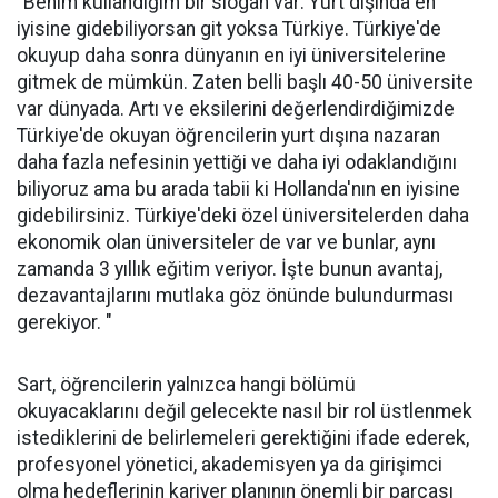
"Benim kullandığım bir slogan var: Yurt dışında en
iyisine gidebiliyorsan git yoksa Türkiye. Türkiye'de
okuyup daha sonra dünyanın en iyi üniversitelerine
gitmek de mümkün. Zaten belli başlı 40-50 üniversite
var dünyada. Artı ve eksilerini değerlendirdiğimizde
Türkiye'de okuyan öğrencilerin yurt dışına nazaran
daha fazla nefesinin yettiği ve daha iyi odaklandığını
biliyoruz ama bu arada tabii ki Hollanda'nın en iyisine
gidebilirsiniz. Türkiye'deki özel üniversitelerden daha
ekonomik olan üniversiteler de var ve bunlar, aynı
zamanda 3 yıllık eğitim veriyor. İşte bunun avantaj,
dezavantajlarını mutlaka göz önünde bulundurması
gerekiyor. "
Sart, öğrencilerin yalnızca hangi bölümü
okuyacaklarını değil gelecekte nasıl bir rol üstlenmek
istediklerini de belirlemeleri gerektiğini ifade ederek,
profesyonel yönetici, akademisyen ya da girişimci
olma hedeflerinin kariyer planının önemli bir parçası