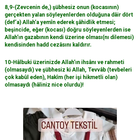
8,9-(Zevcenin de,) şübhesiz onun (kocasının)
gerçekten yalan söyleyenlerden olduğuna dâir dört
(def‘a) Allah’a yemîn ederek şâhidlik etmesi;
beşincide, eğer (kocası) doğru söyleyenlerden ise
Allah’ın gazabının kendi üzerine olması(nı dilemesi)
kendisinden hadd cezâsını kaldırır.
10-Hâlbuki üzerinizde Allah’ın ihsânı ve rahmeti
(olmasaydı) ve şübhesiz ki Allah, Tevvâb (tevbeleri
çok kabûl eden), Hakîm (her işi hikmetli olan)
olmasaydı (hâliniz nice olurdu)!