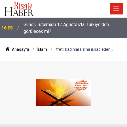
Güneş Tutulması 12 Ağustos'ta: Türkiye'den
16:05
görülecek mi?
Anasayfa
İslam
İffetli kadınlara zinâ isnâd eden...