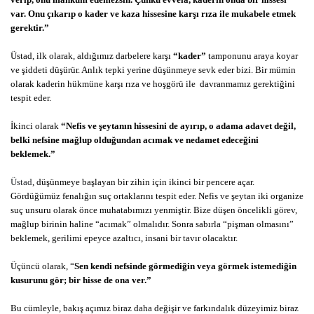
var. Onu çıkarıp o kader ve kaza hissesine karşı rıza ile mukabele etmek
gerektir.”
Üstad, ilk olarak, aldığımız darbelere karşı
“kader”
tamponunu araya koyar
ve şiddeti düşürür. Anlık tepki yerine düşünmeye sevk eder bizi. Bir mümin
olarak kaderin hükmüne karşı rıza ve hoşgörü ile
davranmamız gerektiğini
tespit eder.
İkinci olarak
“Nefis ve şeytanın hissesini de ayırıp, o adama adavet değil,
belki nefsine mağlup olduğundan acımak ve nedamet edeceğini
beklemek.”
Üstad
, düşünmeye başlayan bir zihin için
ikinci bir pencere açar.
Gördüğümüz fenalığın suç ortaklarını tespit eder. Nefis ve şeytan iki organize
suç unsuru olarak önce muhatabımızı yenmiştir. Bize düşen öncelikli görev,
mağlup birinin haline “acımak” olmalıdır. Sonra sabırla “pişman olmasını”
beklemek, gerilimi epeyce azaltıcı, insani bir tavır olacaktır.
Üçüncü olarak, “
Sen kendi nefsinde görmediğin veya görmek istemediğin
kusurunu gör; bir hisse de ona ver.”
Bu cümleyle, bakış açımız biraz daha değişir ve farkındalık düzeyimiz biraz