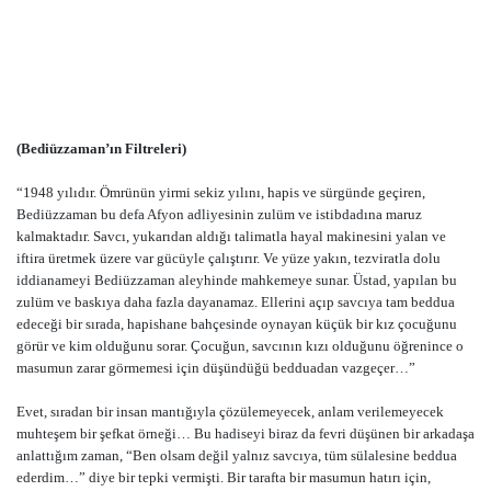
(Bediüzzaman’ın Filtreleri)
“1948 yılıdır. Ömrünün yirmi sekiz yılını, hapis ve sürgünde geçiren,
Bediüzzaman bu defa Afyon adliyesinin zulüm ve istibdadına maruz
kalmaktadır. Savcı, yukarıdan aldığı talimatla hayal makinesini yalan ve
iftira üretmek üzere var gücüyle çalıştırır. Ve yüze yakın, tezviratla dolu
iddianameyi Bediüzzaman aleyhinde mahkemeye sunar. Üstad, yapılan bu
zulüm ve baskıya daha fazla dayanamaz. Ellerini açıp savcıya tam beddua
edeceği bir sırada, hapishane bahçesinde oynayan küçük bir kız çocuğunu
görür ve kim olduğunu sorar. Çocuğun, savcının kızı olduğunu öğrenince o
masumun zarar görmemesi için düşündüğü bedduadan vazgeçer…”
Evet, sıradan bir insan mantığıyla çözülemeyecek, anlam verilemeyecek
muhteşem bir şefkat örneği… Bu hadiseyi biraz da fevri düşünen bir arkadaşa
anlattığım zaman, “Ben olsam değil yalnız savcıya, tüm sülalesine beddua
ederdim…” diye bir tepki vermişti. Bir tarafta bir masumun hatırı için,