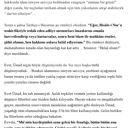
hakkında idam isteyen savcıya bedduadan vazgeçen “umman bir gönül”
diğer yanda, bir suçludan intikam almak için tüm yakınlarını ateşe atabilecek
“ dar bir zihniyet”…
Sonra o şahsa Tarihçe-i Hayattan şu cümleyi okudum:
“
Eğer, Risâle-i Nur'u
tenkit fikriyle tetkik eden adliye memurları îmanlarını onunla
kuvvetlendirip veya kurtarsalar, sonra beni îdam ile mahkûm etseler,
şâhit olunuz, ben hakkımı onlara helâl ediyorum.”
Bu cümleyi dinleyen,
muhatabımın üstada olan hayranlığı kat kat arttı… Sessizce: “Helal olsun!”
diye mırıldandı…
Evet, Üstad niçin böyle
düşünüyordu da
biz niye başka
türlü
düşünüyorduk… Bırakın idamımızı isteyen savcıya, otobüste ayağımıza
basan insana ya da trafikte yanlış yapan sürücüye karşı verdiğimiz tepki bile
yenilir yutulur cinsten değildi.
Evet Üstad, bir ruh mimarıydı. Anlık tepkiler vermek yerine kullandığı
düşünce filtreleri onu bizden farklı kılıyordu. Hayatı sıkıntı ve meşakkatlerle
geçen, musibetin tenevvüünü musikinin nağmeleri gibi dinleyen Üstad,
yaşadığı tüm olumsuzluklara karşı 3’lü bir filtre kullanıyordu. Gelin birlikte
bu filtrelerin neler olduğuna bakalım:
Evvela,
“Mü'min kardeşinden sana gelen bir fenalığı, bütün bütün ona
verip, onu mahkûm edemezsin. Çünkü evvelâ, kaderin onda bir hissesi