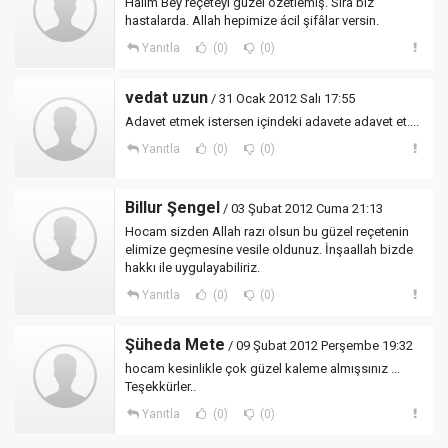
Halim Bey reçeteyi güzel özetlemiş. Sıra biz
hastalarda. Allah hepimize ácil şifâlar versin.
Yanıtla
(0)
(0)
vedat uzun
/ 31 Ocak 2012 Salı 17:55
Adavet etmek istersen içindeki adavete adavet et....
Yanıtla
(0)
(0)
Billur Şengel
/ 03 Şubat 2012 Cuma 21:13
Hocam sizden Allah razı olsun bu güzel reçetenin
elimize geçmesine vesile oldunuz. İnşaallah bizde
hakkı ile uygulayabiliriz.
Yanıtla
(0)
(0)
Şüheda Mete
/ 09 Şubat 2012 Perşembe 19:32
hocam kesinlikle çok güzel kaleme almışsınız ...
Teşekkürler..
Yanıtla
(0)
(0)