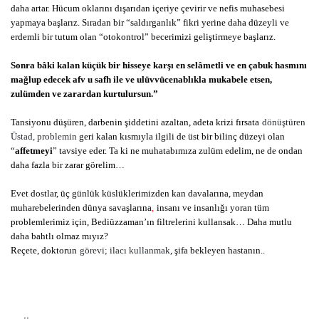
daha artar. Hücum oklarını dışarıdan içeriye çevirir ve nefis muhasebesi
yapmaya başlarız. Sıradan bir “saldırganlık” fikri yerine daha düzeyli ve
erdemli bir tutum olan “otokontrol” becerimizi geliştirmeye başlarız.
Sonra bâki kalan küçük bir hisseye karşı en selâmetli ve en çabuk hasmını
mağlup edecek afv u safh ile ve ulüvvücenablıkla mukabele etsen,
zulümden ve zarardan kurtulursun.”
Tansiyonu düşüren, darbenin şiddetini azaltan, adeta krizi fırsata
dönüştüren
Üstad, problemin
geri kalan kısmıyla ilgili de üst bir bilinç düzeyi olan
“
affetmeyi
” tavsiye eder. Ta ki ne muhatabımıza zulüm edelim, ne de ondan
daha fazla bir zarar görelim…
Evet dostlar, üç günlük küslüklerimizden kan davalarına, meydan
muharebelerinden dünya savaşlarına
,
insanı ve insanlığı yoran tüm
problemlerimiz için, Bediüzzaman’ın filtrelerini kullansak… Daha mutlu
daha bahtlı olmaz mıyız?
Reçete, doktorun
görevi; ilacı kullanmak
, şifa bekleyen hastanın..