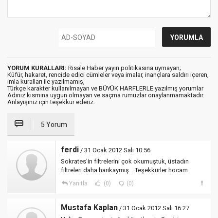
YORUM KURALLARI:
Risale Haber yayın politikasına uymayan;
Küfür, hakaret, rencide edici cümleler veya imalar, inançlara saldırı içeren,
imla kuralları ile yazılmamış,
Türkçe karakter kullanılmayan ve BÜYÜK HARFLERLE yazılmış yorumlar
Adınız kısmına uygun olmayan ve saçma rumuzlar onaylanmamaktadır.
Anlayışınız için teşekkür ederiz.
5 Yorum
ferdi
/ 31 Ocak 2012 Salı 10:56
Sokrates'in filtrelerini çok okumuştuk, üstadın
filtreleri daha harikaymış... Teşekkürler hocam
Yanıtla
(0)
(0)
Mustafa Kaplan
/ 31 Ocak 2012 Salı 16:27