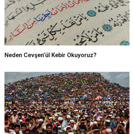
Neden Cevşen’ül Kebir Okuyoruz?