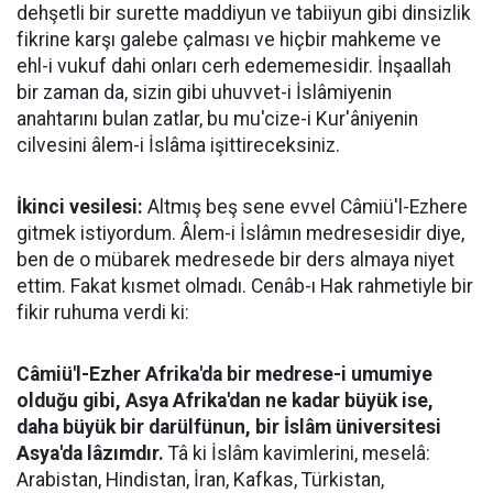
dehşetli bir surette maddiyun ve tabiiyun gibi dinsizlik
fikrine karşı galebe çalması ve hiçbir mahkeme ve
ehl-i vukuf dahi onları cerh edememesidir. İnşaallah
bir zaman da, sizin gibi uhuvvet-i İslâmiyenin
anahtarını bulan zatlar, bu mu'cize-i Kur'âniyenin
cilvesini âlem-i İslâma işittireceksiniz.
İkinci vesilesi:
Altmış beş sene evvel Câmiü'l-Ezhere
gitmek istiyordum. Âlem-i İslâmın medresesidir diye,
ben de o mübarek medresede bir ders almaya niyet
ettim. Fakat kısmet olmadı. Cenâb-ı Hak rahmetiyle bir
fikir ruhuma verdi ki:
Câmiü'l-Ezher Afrika'da bir medrese-i umumiye
olduğu gibi, Asya Afrika'dan ne kadar büyük ise,
daha büyük bir darülfünun, bir İslâm üniversitesi
Asya'da lâzımdır.
Tâ ki İslâm kavimlerini, meselâ:
Arabistan, Hindistan, İran, Kafkas, Türkistan,