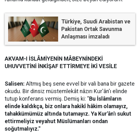
Türkiye, Suudi Arabistan ve
Pakistan Ortak Savunma
Anlaşması imzaladı
AKVAM-I İSLÂMİYENİN MÂBEYNİNDEKİ
UHUVVETİNİ İNKİŞAF ETTİRMEYE İKİ VESİLE
Salisen:
Altmış beş sene evvel bir vali bana bir gazete
okudu. Bir dinsiz müstemlekât nâzırı Kur'ân'ı elinde
tutup konferans vermiş. Demiş ki: "
Bu İslâmların
elinde kaldıkça, biz onlara hakikî hâkim olamayız,
tahakkümümüz altında tutamayız. Ya Kur'ân'ı sukut
ettirmeliyiz veyahut Müslümanları ondan
soğutmalıyız."