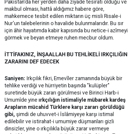
Pakistan'da her yerden daha ziyade tesiratı olduğu ve
makbul olması, hattâ aldığımız habere göre,
mahkemece tesbit edilen miktarın üç misli Risale-i
Nur'un talebelerinin o havalide bulunmalarıdır. Bu sır
için âhir hayatımda kabir kapısında bu netice-i azîmeyi
görmek ve beyan etmeye ruhen mecbur oldum.
İTTİFAKINIZ, İNŞAALLAH BU TEHLİKELİ IRKÇILIĞIN
ZARARINI DEF EDECEK
Saniyen:
Irkçılık fikri, Emevîler zamanında büyük bir
tehlike verdiği ve hürriyetin başında "kulüpler"
suretinde büyük zararı görülmesi ve Birinci Harb-i
Umumîde yine
ırkçılığın istimaliyle mübarek kardeş
Arapların mücahid Türklere karşı zararı görüldüğü
gibi,
şimdi de uhuvvet-i İslâmiyeye karşı istimal
edilebilir ve istirahat-i umumiye düşmanları gizli
dinsizler, yine o ırkçılıkla büyük zarar vermeye