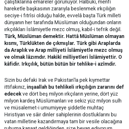
çalıştıklarına emareler görünüyor. Halbuki, menfî
hareketle başkasının zararıyla beslenmek ırkçılığın
seciye-i fıtrîsi olduğu halde, evvelâ başta Türk milleti
dünyanın her tarafında Müslüman olduğundan onların
ırkçılıkları İslâmiyetle mezc olmuş, kabil-i tefrik değil.
Türk, Müslüman demektir. Hattâ Müslüman olmayan
kısmı, Türklükten de çıkmışlar. Türk gibi Araplarda
da Araplık ve Arap milliyeti İslâmiyetle mezc olmuş
ve olmak lâzımdır. Hakikî milliyetleri İslâmiyettir. O
kâfidir. Irkçılık, bütün bütün bir tehlike-i azîmdir.
Sizin bu defaki Irak ve Pakistan'la pek kıymettar
ittifakınız,
inşaallah bu tehlikeli ırkçılığın zararını def
edecek
ve dört beş milyon ırkçıların yerine, dört yüz
milyon kardeş Müslümanları ve sekiz yüz milyon sulh
ve müsalemet-i umumiyeye şiddetle muhtaç
Hıristiyan ve sâir dinler sahiplerinin dostluklarını bu
vatan milletine kazandırmaya tam bir vesile olacağına
ruhuma kanaat geldiğinden, size beyan ediyorum.