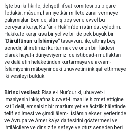
İşte bu iki fikirle, dehşetli ifsat komitesi bu biçare
fedakâr, mâsum, hamiyetkâr millete zarar vermeye
çalışmışlar. Ben de, altmış beş sene evvel bu
cereyana karşı, Kur'ân-ı Hakîm'den istimdat eyledim.
Hakikate karşı kısa bir yol ve bir de pek büyük bir
"Dârülfünun-u İslâmiye"
tasavvuru ile, altmış beş
senedir, âhiretimizi kurtarmak ve onun bir fâidesi
olarak hayat-ı dünyeviyemizi de istibdad-ı mutlaktan
ve dalâletin helâketinden kurtarmaya ve akvam-ı
İslâmiyenin mâbeynindeki uhuvvetini inkişaf ettirmeye
iki vesileyi bulduk.
Birinci vesilesi:
Risale-i Nur'dur ki, uhuvvet-i
imaniyenin inkişafına kuvvet-i iman ile hizmet ettiğine
kat'î delil, emsalsiz bir mazlumiyet ve âcizlik hâletinde
telif edilmesi ve şimdi âlem-i İslâmın ekseri yerlerinde
ve Avrupa ve Amerika'ya da tesirini göstermesi ve
ihtilâlcilere ve dinsiz felsefeye ve otuz seneden beri