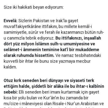
Size iki hakikati beyan ediyorum:
Evvelâ:
Sizlerin Pakistan ve Irak'la gayet
muvaffakiyetkârâne ittifakını, bu millete kemâl-i
samimiyetle, sürûr ve ferah ile kazanmanızı bütün ruh-
u canımızla tebrik ediyoruz.
Bu ittifakınızı, inşaallah
dört yüz milyon İslâmın sulh-u umumiyesine ve
selâmet-i âmmenin teminine kat'î bir mukaddeme
olarak ruhumda hissettim.
Ve namaz tesbihatındaki
kuvvetli bir ihtar ile bunu size yazmaya mecbur
kaldım.
Otuz kırk seneden beri dünyayı ve siyaseti terk
ettiğim halde, şiddetli bir alâka ile bu ihtar-ı kalbînin
sebebi:
Elli seneden beri imanı kurtarmak için gayet
kısa bir yolu bulan ve Kur'ân'ın bu zamanda bir
mu'cize-i mâneviyesi olan Risale-i Nur'un Arabistan ve