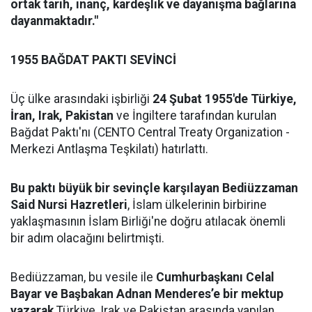
ortak tarih, inanç, kardeşlik ve dayanışma bağlarına
dayanmaktadır."
1955 BAĞDAT PAKTI SEVİNCİ
Üç ülke arasındaki işbirliği
24 Şubat 1955'de Türkiye,
İran, Irak, Pakistan
ve İngiltere tarafından kurulan
Bağdat Paktı'nı (CENTO Central Treaty Organization -
Merkezi Antlaşma Teşkilatı) hatırlattı.
Bu paktı büyük bir sevinçle karşılayan Bediüzzaman
Said Nursi Hazretleri
, İslam ülkelerinin birbirine
yaklaşmasının İslam Birliği'ne doğru atılacak önemli
bir adım olacağını belirtmişti.
Bediüzzaman, bu vesile ile
Cumhurbaşkanı Celal
Bayar ve Başbakan Adnan Menderes’e bir mektup
yazarak
Türkiye, Irak ve Pakistan arasında yapılan