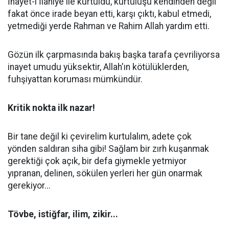
İnayet-i İlahiye ile kurtuldu, kurtuluşu kendinden değil
fakat önce irade beyan etti, karşı çıktı, kabul etmedi,
yetmediği yerde Rahman ve Rahim Allah yardım etti.
Gözün ilk çarpmasında bakış başka tarafa çevriliyorsa
inayet umudu yüksektir, Allah'ın kötülüklerden,
fuhşiyattan koruması mümkündür.
Kritik nokta ilk nazar!
Bir tane değil ki çevirelim kurtulalım, adete çok
yönden saldıran siha gibi! Sağlam bir zırh kuşanmak
gerektiği çok açık, bir defa giymekle yetmiyor
yıpranan, delinen, sökülen yerleri her gün onarmak
gerekiyor...
Tövbe, istiğfar, ilim, zikir...