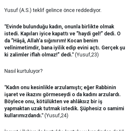
Yusuf (A.S.) teklif gelince önce reddediyor.
"Evinde bulunduğu kadın, onunla birlikte olmak
istedi. Kapıları iyice kapattı ve “haydi gel!” dedi. O
da “Hâşâ, Allah’a sığınırım! Kocan benim
velînimetimdir, bana iyilik edip evini açtı. Gerçek şu
ki zalimler iflah olmaz!” dedi."
(Yusuf,23)
Nasıl kurtuluyor?
"Kadın onu kesinlikle arzulamıştı; eğer Rabbinin
işaret ve ikazını görmeseydi o da kadını arzulardı.
Böylece onu, kötülükten ve ahlâksız bir iş
yapmaktan uzak tutmak istedik. Şüphesiz o samimi
kullarımızdandı."
(Yusuf,24)