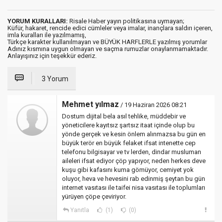
YORUM KURALLARI:
Risale Haber yayın politikasına uymayan;
Küfür, hakaret, rencide edici cümleler veya imalar, inançlara saldırı içeren,
imla kuralları ile yazılmamış,
Türkçe karakter kullanılmayan ve BÜYÜK HARFLERLE yazılmış yorumlar
Adınız kısmına uygun olmayan ve saçma rumuzlar onaylanmamaktadır.
Anlayışınız için teşekkür ederiz.
3 Yorum
Mehmet yılmaz
/ 19 Haziran 2026 08:21
Dostum dijital bela asıl tehlike, müddebir ve
yöneticilere kayıtsız şartsız itaat içinde olup bu
yönde gerçek ve kesin önlem alınmazsa bu gün en
büyük terör en büyük felaket ifsat intenette cep
telefonu bilgisayar ve tv lerden, dindar musluman
aileleri ifsat ediyor çöp yapıyor, neden herkes deve
kuşu gibi kafasını kuma gömüyor, cemiyet yok
oluyor, heva ve hevesini rab edinmiş şeytan bu gün
internet vasıtası ile taifei nisa vasıtası ile toplumları
yürüyen çöpe çeviriyor.
Yanıtla
(1)
(0)