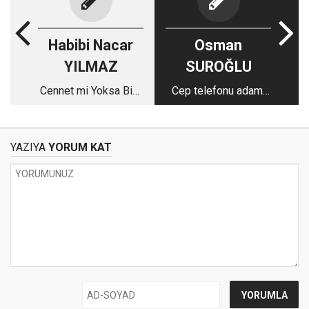
Habibi Nacar
Osman
YILMAZ
SUROĞLU
Cennet mi Yoksa Bizi
Cep telefonu adamı
Oraya Götürecek
çöpe atar!
Mahsul mü Bizi
İlgilendirmeli?
YAZIYA
YORUM KAT