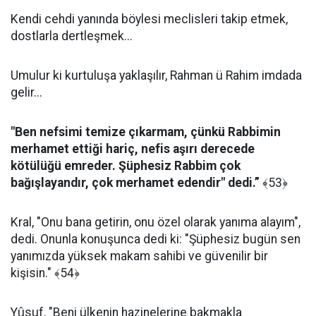
Kendi cehdi yanında böylesi meclisleri takip etmek,
dostlarla dertleşmek...
Umulur ki kurtuluşa yaklaşılır, Rahman ü Rahim imdada
gelir...
"Ben nefsimi temize çıkarmam, çünkü Rabbimin
merhamet ettiği hariç, nefis aşırı derecede
kötülüğü emreder. Şüphesiz Rabbim çok
bağışlayandır, çok merhamet edendir" dedi.”
﴾53﴿
Kral, "Onu bana getirin, onu özel olarak yanıma alayım",
dedi. Onunla konuşunca dedi ki: "Şüphesiz bugün sen
yanımızda yüksek makam sahibi ve güvenilir bir
kişisin." ﴾54﴿
Yûsuf, "Beni ülkenin hazinelerine bakmakla