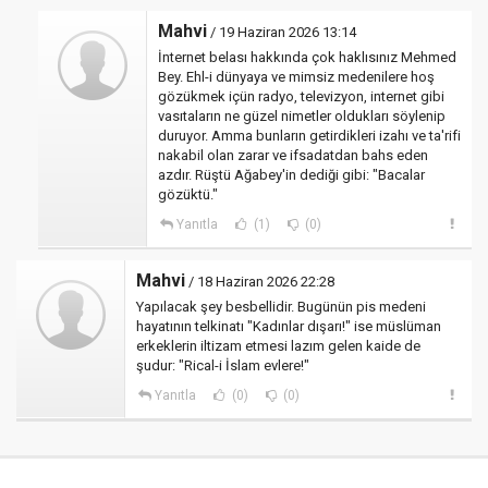
Mahvi
/ 19 Haziran 2026 13:14
İnternet belası hakkında çok haklısınız Mehmed
Bey. Ehl-i dünyaya ve mimsiz medenilere hoş
gözükmek içün radyo, televizyon, internet gibi
vasıtaların ne güzel nimetler oldukları söylenip
duruyor. Amma bunların getirdikleri izahı ve ta'rifi
nakabil olan zarar ve ifsadatdan bahs eden
azdır. Rüştü Ağabey'in dediği gibi: "Bacalar
gözüktü."
Yanıtla
(1)
(0)
Mahvi
/ 18 Haziran 2026 22:28
Yapılacak şey besbellidir. Bugünün pis medeni
hayatının telkinatı "Kadınlar dışarı!" ise müslüman
erkeklerin iltizam etmesi lazım gelen kaide de
şudur: "Rical-i İslam evlere!"
Yanıtla
(0)
(0)