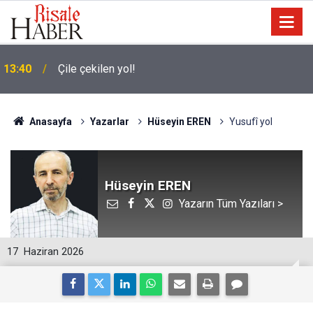
13:40
Çile çekilen yol!
Anasayfa
Yazarlar
Hüseyin EREN
Yusufî yol
Hüseyin EREN
Yazarın Tüm Yazıları >
17
Haziran 2026