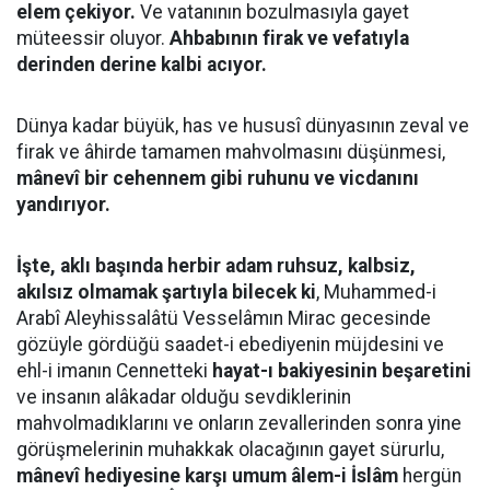
elem çekiyor.
Ve vatanının bozulmasıyla gayet
müteessir oluyor.
Ahbabının firak ve vefatıyla
derinden derine kalbi acıyor.
Dünya kadar büyük, has ve hususî dünyasının zeval ve
firak ve âhirde tamamen mahvolmasını düşünmesi,
mânevî bir cehennem gibi ruhunu ve vicdanını
yandırıyor.
İşte, aklı başında herbir adam ruhsuz, kalbsiz,
akılsız olmamak şartıyla bilecek ki
, Muhammed-i
Arabî Aleyhissalâtü Vesselâmın Mirac gecesinde
gözüyle gördüğü saadet-i ebediyenin müjdesini ve
ehl-i imanın Cennetteki
hayat-ı bakiyesinin beşaretini
ve insanın alâkadar olduğu sevdiklerinin
mahvolmadıklarını ve onların zevallerinden sonra yine
görüşmelerinin muhakkak olacağının gayet sürurlu,
mânevî hediyesine karşı umum âlem-i İslâm
hergün