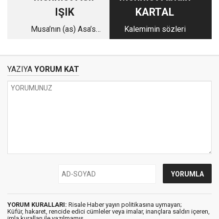
IŞIK
KARTAL
Musa’nın (as) Asa’sı
Kalemimin sözleri
Üzerinden Mü’minin
Mi’racına Bir Bakış
YAZIYA
YORUM KAT
YORUM KURALLARI:
Risale Haber yayın politikasına uymayan;
Küfür, hakaret, rencide edici cümleler veya imalar, inançlara saldırı içeren,
imla kuralları ile yazılmamış,