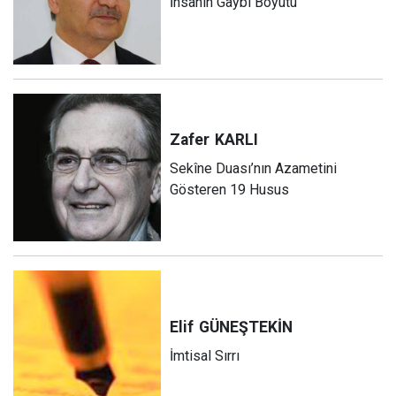
İnsanın Gaybî Boyutu
Zafer
KARLI
Sekîne Duası’nın Azametini
Gösteren 19 Husus
Elif
GÜNEŞTEKİN
İmtisal Sırrı