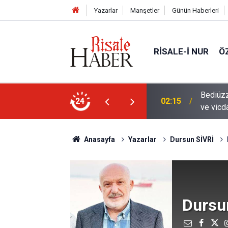
Yazarlar
Manşetler
Günün Haberleri
RISALE-I NUR
Ö
en mahvolmasını düşünmesi, insanın ruhunu
24
01:45
Paçalar
Anasayfa
Yazarlar
Dursun SİVRİ
Dursu