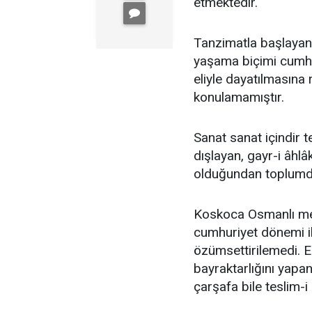
etmektedir.
Tanzimatla başlayan 
yaşama biçimi cumhur
eliyle dayatılmasın
konulamamıştır.
Sanat sanat içindir
dışlayan, gayr-i âhlâ
olduğundan toplumd
Koskoca Osmanlı mede
cumhuriyet dönemi il
özümsettirilemedi. 
bayraktarlığını yapa
çarşafa bile teslim-i 