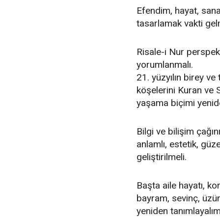
Efendim, hayat, sana
tasarlamak vakti gelm
Risale-i Nur perspek
yorumlanmalı.
21. yüzyılın birey ve
köşelerini Kuran ve 
yaşama biçimi yeni
Bilgi ve bilişim çağı
anlamlı, estetik, güz
geliştirilmeli.
Başta aile hayatı, kom
bayram, sevinç, üzün
yeniden tanımlayalım