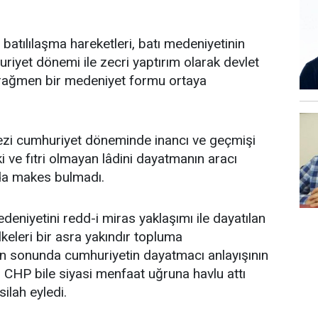
batılılaşma hareketleri, batı medeniyetinin
iyet dönemi ile zecri yaptırım olarak devlet
a rağmen bir medeniyet formu ortaya
 tezi cumhuriyet döneminde inancı ve geçmişi
ki ve fıtri olmayan lâdini dayatmanın aracı
a makes bulmadı.
niyetini redd-i miras yaklaşımı ile dayatılan
keleri bir asra yakındır topluma
En sonunda cumhuriyetin dayatmacı anlayışının
n CHP bile siyasi menfaat uğruna havlu attı
silah eyledi.