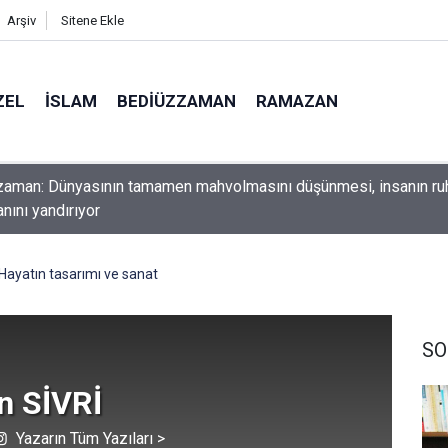
Arşiv
Sitene Ekle
ZEL
İSLAM
BEDIÜZZAMAN
RAMAZAN
ını yerde sürünmeyecek şekilde yukarıda tut
Hayatın tasarımı ve sanat
SO
n SİVRİ
Yazarın Tüm Yazıları >