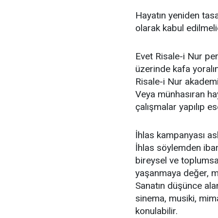
Hayatın yeniden tas
olarak kabul edilmelid
Evet Risale-i Nur pe
üzerinde kafa yoralı
Risale-i Nur akademis
Veya münhasıran haya
çalışmalar yapılıp es
İhlas kampanyası asl
İhlas söylemden ibar
bireysel ve toplumsa
yaşanmaya değer, mu
Sanatın düşünce alan
sinema, musiki, mimar
konulabilir.