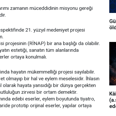
arımı zamanın müceddidinin misyonu gereği
ir.
Gü
öl
rspektifinde 21. yüzyıl medeniyet projesi
m.
i projesinin (RİNAP) bir ana başlığı da olabilir.
tın estetiği, sanatın tüm alanlarında
erler ortaya konulmalı.
ında hayatın mükemmelliği projesi sayılabilir.
et olmayıp bir hal ve eylem meselesidir. İhlasın
l olarak hayata yansıdığı bir dünya gerçekten
tluluğun zirvesi bir ortam demektir.
Kâ
ında edebi eserler, eylem boyutunda tiyatro,
(a
ide prototip orijinal eserler, yapılar ortaya
ed