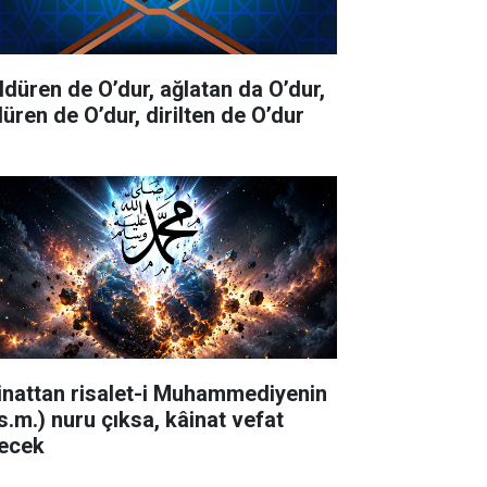
ldüren de O’dur, ağlatan da O’dur,
düren de O’dur, dirilten de O’dur
inattan risalet-i Muhammediyenin
.s.m.) nuru çıksa, kâinat vefat
ecek