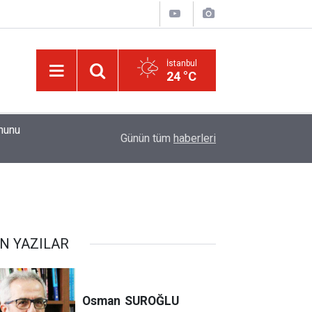
İstanbul
24 °C
01:15
Güldüren de O’dur, ağlatan da O’dur, öldüren de O’
Günün tüm
haberleri
N YAZILAR
Osman
SUROĞLU