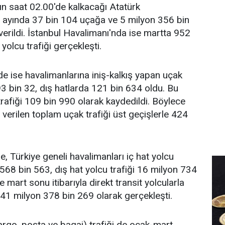
rın saat 02.00'de kalkacağı Atatürk
 ayında 37 bin 104 uçağa ve 5 milyon 356 bin
erildi. İstanbul Havalimanı'nda ise martta 952
olcu trafiği gerçekleşti.
 ise havalimanlarına iniş-kalkış yapan uçak
193 bin 32, dış hatlarda 121 bin 634 oldu. Bu
afiği 109 bin 990 olarak kaydedildi. Böylece
verilen toplam uçak trafiği üst geçişlerle 424
Türkiye geneli havalimanları iç hat yolcu
 568 bin 563, dış hat yolcu trafiği 16 milyon 734
 mart sonu itibarıyla direkt transit yolcularla
, 41 milyon 378 bin 269 olarak gerçekleşti.
argo, posta ve bagaj) trafiği de ocak-mart