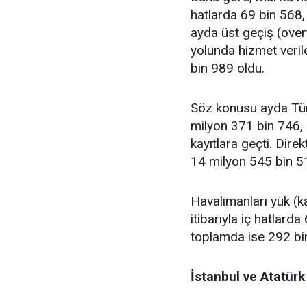
hatlarda 69 bin 568,
ayda üst geçiş (overf
yolunda hizmet verile
bin 989 oldu.
Söz konusu ayda Türk
milyon 371 bin 746, 
kayıtlara geçti. Direk
14 milyon 545 bin 51
Havalimanları yük (ka
itibarıyla iç hatlard
toplamda ise 292 bi
İstanbul ve Atatürk