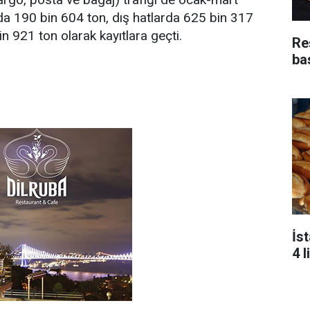
da 190 bin 604 ton, dış hatlarda 625 bin 317
n 921 ton olarak kayıtlara geçti.
Re
bas
İs
4 l