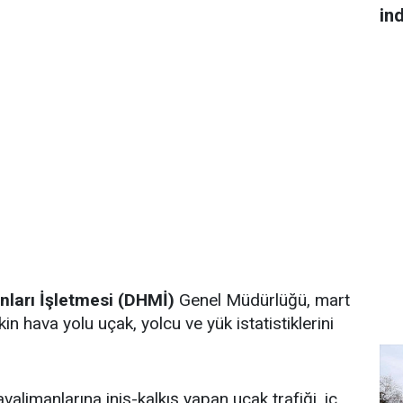
in
ları İşletmesi (DHMİ)
Genel Müdürlüğü, mart
işkin hava yolu uçak, yolcu ve yük istatistiklerini
alimanlarına iniş-kalkış yapan uçak trafiği, iç