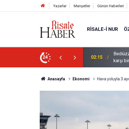
Yazarlar
Manşetler
Günün Haberleri
RISALE-I NUR
Ö
ün bu kelime ile saadet-i ebediye müjdesine
24
01:45
Cimrili
Anasayfa
Ekonomi
Hava yoluyla 3 ayd