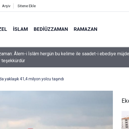
Arşiv
Sitene Ekle
ZEL
İSLAM
BEDIÜZZAMAN
RAMAZAN
k etme ki, Allah da senden ihsanını kesmesin
a yaklaşık 41,4 milyon yolcu taşındı
Ek