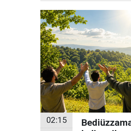
02:15
Bediüzzama