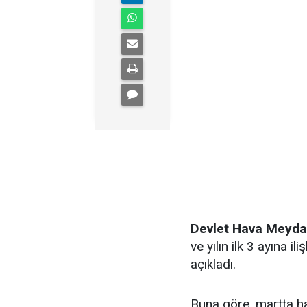
Devlet Hava Meydan
ve yılın ilk 3 ayına il
açıkladı.
Buna göre, martta hav