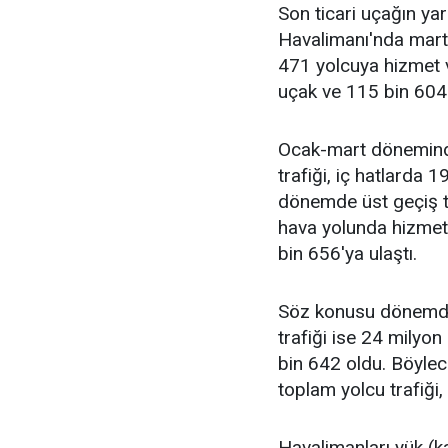
Son ticari uçağın ya
Havalimanı'nda mart
471 yolcuya hizmet v
uçak ve 115 bin 604 y
Ocak-mart döneminde
trafiği, iç hatlarda 
dönemde üst geçiş tr
hava yolunda hizmet 
bin 656'ya ulaştı.
Söz konusu dönemde, 
trafiği ise 24 milyon
bin 642 oldu. Böylece
toplam yolcu trafiği
Havalimanları yük (k