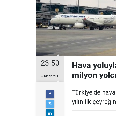
23:50
Hava yoluyl
milyon yolc
05 Nisan 2019
Türkiye'de hava 
yılın ilk çeyreğ