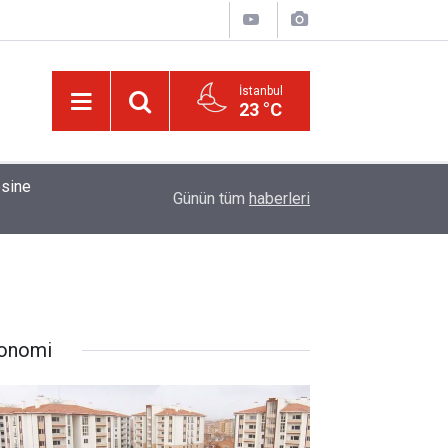
İstanbul
23 °C
01:15
Bildirilmedi mi ki insan için, kendi çalıştığından
Günün tüm
haberleri
onomi