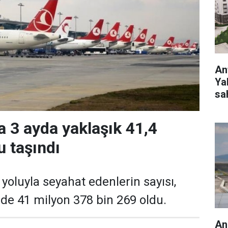
Ant
Ya
sa
a 3 ayda yaklaşık 41,4
u taşındı
yoluyla seyahat edenlerin sayısı,
inde 41 milyon 378 bin 269 oldu.
An