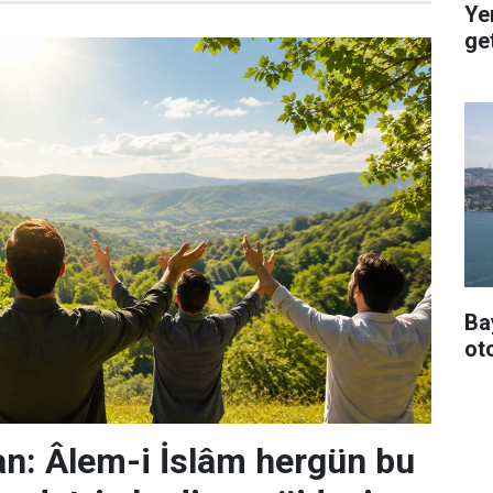
Ye
get
Ba
oto
n: Âlem-i İslâm hergün bu