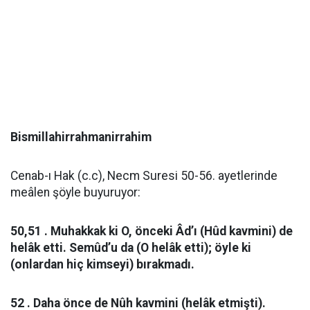
Bismillahirrahmanirrahim
Cenab-ı Hak (c.c), Necm Suresi 50-56. ayetlerinde
meâlen şöyle buyuruyor:
50,51 . Muhakkak ki O, önceki Âd’ı (Hûd kavmini) de
helâk etti. Semûd’u da (O helâk etti); öyle ki
(onlardan hiç kimseyi) bırakmadı.
52 . Daha önce de Nûh kavmini (helâk etmişti).