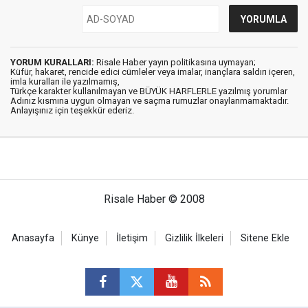
YORUM KURALLARI:
Risale Haber yayın politikasına uymayan;
Küfür, hakaret, rencide edici cümleler veya imalar, inançlara saldırı içeren,
imla kuralları ile yazılmamış,
Türkçe karakter kullanılmayan ve BÜYÜK HARFLERLE yazılmış yorumlar
Adınız kısmına uygun olmayan ve saçma rumuzlar onaylanmamaktadır.
Anlayışınız için teşekkür ederiz.
Risale Haber © 2008
Anasayfa
Künye
İletişim
Gizlilik İlkeleri
Sitene Ekle