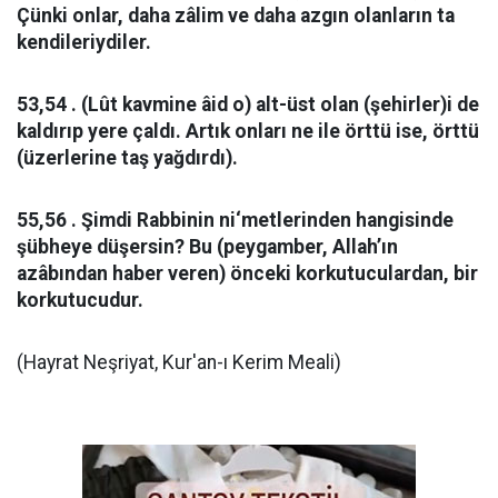
Çünki onlar, daha zâlim ve daha azgın olanların ta
kendileriydiler.
53,54 . (Lût kavmine âid o) alt-üst olan (şehirler)i de
kaldırıp yere çaldı. Artık onları ne ile örttü ise, örttü
(üzerlerine taş yağdırdı).
55,56 . Şimdi Rabbinin ni‘metlerinden hangisinde
şübheye düşersin? Bu (peygamber, Allah’ın
azâbından haber veren) önceki korkutuculardan, bir
korkutucudur.
(Hayrat Neşriyat, Kur'an-ı Kerim Meali)