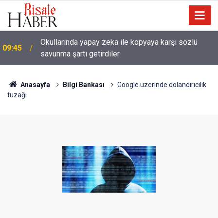
Ağustos ayında gökyüzünde iki tutulma ve Perseid
09:31
gök taşı yağmuru yaşanacak
Anasayfa
Bilgi Bankası
Google üzerinde dolandırıcılık
tuzağı