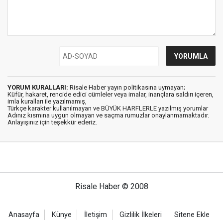
YORUM KURALLARI:
Risale Haber yayın politikasına uymayan;
Küfür, hakaret, rencide edici cümleler veya imalar, inançlara saldırı içeren,
imla kuralları ile yazılmamış,
Türkçe karakter kullanılmayan ve BÜYÜK HARFLERLE yazılmış yorumlar
Adınız kısmına uygun olmayan ve saçma rumuzlar onaylanmamaktadır.
Anlayışınız için teşekkür ederiz.
Risale Haber © 2008
Anasayfa
Künye
İletişim
Gizlilik İlkeleri
Sitene Ekle